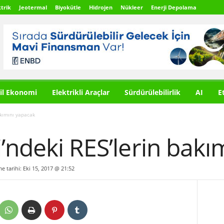
trik
Jeotermal
Biyokütle
Hidrojen
Nükleer
Enerji Depolama
il Ekonomi
Elektrikli Araçlar
Sürdürülebilirlik
AI
E
akımını yapacak
’ndeki RES’lerin bakı
me tarihi: Eki 15, 2017 @ 21:52