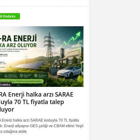
il Endeks
 Endeks
RA Enerji halka arzı SARAE
uyla 70 TL fiyatla talep
luyor
 Enerji halka arzı SARAE koduyla 70 TL fiyatla
ı. Enerji altyapısı GES çeliği ve CBAM etkisi Yeşil
s odağına aldık.