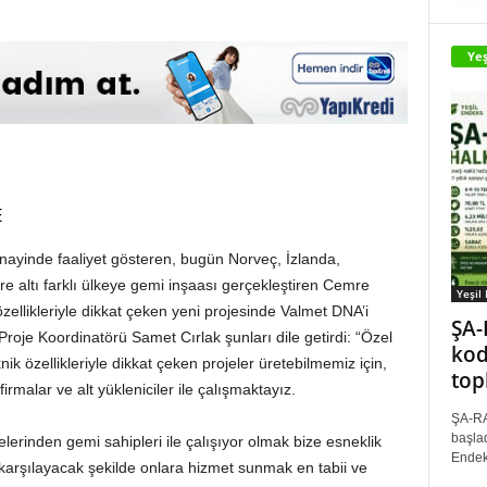
Yeş
E
anayinde faaliyet gösteren, bugün Norveç, İzlanda,
e altı farklı ülkeye gemi inşaası gerçekleştiren Cemre
Yeşil
zellikleriyle dikkat çeken yeni projesinde Valmet DNA’i
ŞA-
roje Koordinatörü Samet Cırlak şunları dile getirdi: “Özel
kod
nik özellikleriyle dikkat çeken projeler üretebilmemiz için,
top
firmalar ve alt yükleniciler ile çalışmaktayız.
ŞA-RA
başlad
kelerinden gemi sahipleri ile çalışıyor olmak bize esneklik
Endek
i karşılayacak şekilde onlara hizmet sunmak en tabii ve