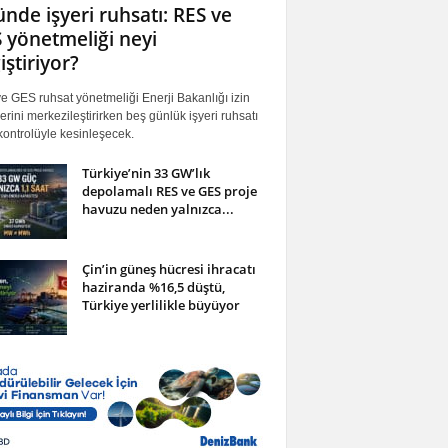
ünde işyeri ruhsatı: RES ve
 yönetmeliği neyi
iştiriyor?
 GES ruhsat yönetmeliği Enerji Bakanlığı izin
erini merkezileştirirken beş günlük işyeri ruhsatı
ontrolüyle kesinleşecek.
Türkiye’nin 33 GW’lık
depolamalı RES ve GES proje
havuzu neden yalnızca...
Çin’in güneş hücresi ihracatı
haziranda %16,5 düştü,
Türkiye yerlilikle büyüyor