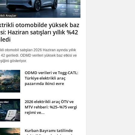
ikli Araçlar
ktrikli otomobilde yüksek baz
si: Haziran satışları yıllık %42
iledi
ikli otomobil satışları 2026 Haziran ayında yıllık
42 geriledi. ODMD verileri yüksek baz etkisi ve
iğini gösteriyor.
ODMD verileri ve Togg-CATL:
Türkiye elektrikli araç
pazarında ikinci evre
2026 elektrikli araç ÖTV ve
MTV rehberi: %25–%75 vergi
rejimi ve...
Kurban Bayramı tatilinde