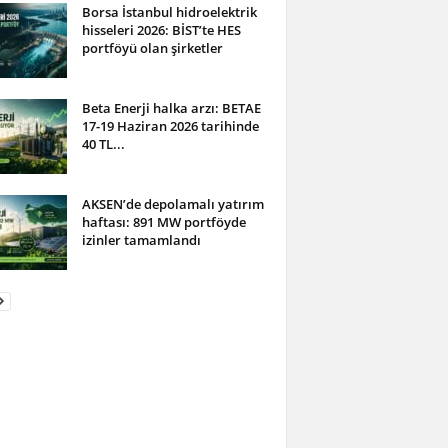
Borsa İstanbul hidroelektrik
hisseleri 2026: BİST’te HES
portföyü olan şirketler
Beta Enerji halka arzı: BETAE
17-19 Haziran 2026 tarihinde
40 TL...
AKSEN’de depolamalı yatırım
haftası: 891 MW portföyde
izinler tamamlandı