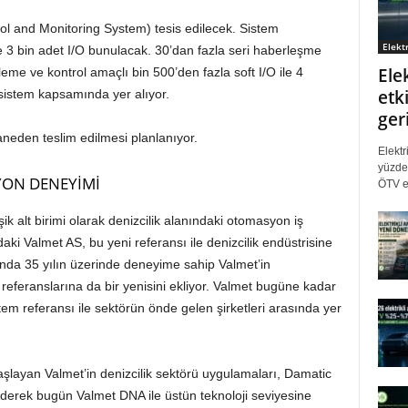
 and Monitoring System) tesis edilecek. Sistem
Elektr
 3 bin adet I/O bunulacak. 30’dan fazla seri haberleşme
Ele
zleme ve kontrol amaçlı bin 500’den fazla soft I/O ile 4
etki
 sistem kapsamında yer alıyor.
ger
neden teslim edilmesi planlanıyor.
Elektr
yüzde 
YON DENEYİMİ
ÖTV eş
 alt birimi olarak denizcilik alanındaki otomasyon iş
 Valmet AS, bu yeni referansı ile denizcilik endüstrisine
ında 35 yılın üzerinde deneyime sahip Valmet’in
 referanslarına da bir yenisini ekliyor. Valmet bugüne kadar
tem referansı ile sektörün önde gelen şirketleri arasında yer
aşlayan Valmet’in denizcilik sektörü uygulamaları, Damatic
erek bugün Valmet DNA ile üstün teknoloji seviyesine