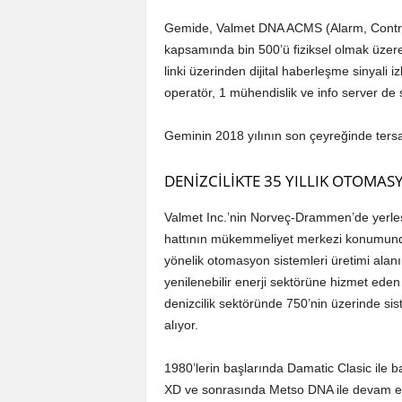
Gemide, Valmet DNA ACMS (Alarm, Control
kapsamında bin 500’ü fiziksel olmak üzere
linki üzerinden dijital haberleşme sinyali i
operatör, 1 mühendislik ve info server de
Geminin 2018 yılının son çeyreğinde tersa
DENİZCİLİKTE 35 YILLIK OTOMAS
Valmet Inc.’nin Norveç-Drammen’de yerleşik
hattının mükemmeliyet merkezi konumundaki
yönelik otomasyon sistemleri üretimi alan
yenilenebilir enerji sektörüne hizmet eden
denizcilik sektöründe 750’nin üzerinde sis
alıyor.
1980’lerin başlarında Damatic Clasic ile b
XD ve sonrasında Metso DNA ile devam ed