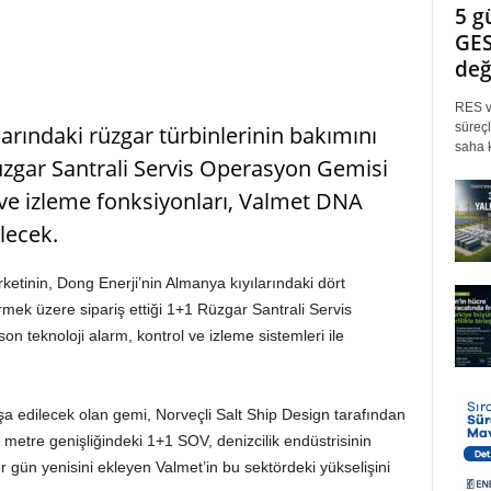
5 g
GES
değ
RES ve
süreçl
arındaki rüzgar türbinlerinin bakımını
saha k
üzgar Santrali Servis Operasyon Gemisi
ve izleme fonksiyonları, Valmet DNA
lecek.
etinin, Dong Enerji’nin Almanya kıyılarındaki dört
rmek üzere sipariş ettiği 1+1 Rüzgar Santrali Servis
 teknoloji alarm, kontrol ve izleme sistemleri ile
a edilecek olan gemi, Norveçli Salt Ship Design tarafından
metre genişliğindeki 1+1 SOV, denizcilik endüstrisinin
 gün yenisini ekleyen Valmet’in bu sektördeki yükselişini