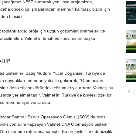
 çalışacağımız NB57 numaralı yeni inşa projemizde,
n daha önceki çalışmalarından memnun kalması, bizim için
en birisidir.
 toplantılarda, proje için uygun çözümleri üretmeleri ve
alabilmeleri, Valmet’in tercih edilmesinin bir başka
AHİP
s Sistemleri Satış Müdürü Yücel Doğanise, Türkiye’de
tan duydukları memnuniyeti dile getirerek, “Otomasyon
ıldır denizcilik sektöründeki çözümleriyle artıran Valmet, bu
ında yer almaktadır. Valmet’in, Türkiye’de böylesi özel bir
ece memnuniyet verici oldu.
üzgar Santrali Servis Operasyon Gemisi (SOV)’de tesis
 fonksiyonlarını kapsayan Valmet DNA Otomasyon Sistemi,
ün üzerinde referansa sahiptir. Bu projeyle Türk denizcilik