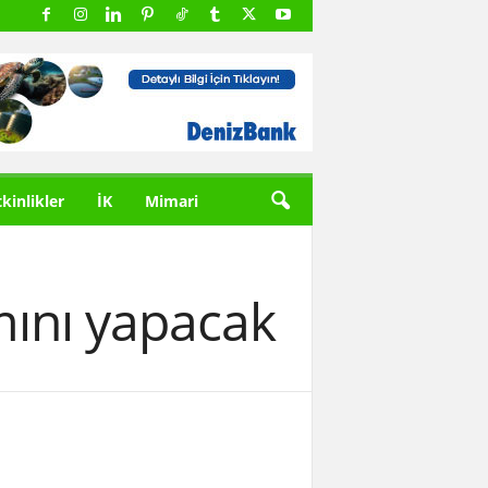
tkinlikler
İK
Mimari
mını yapacak