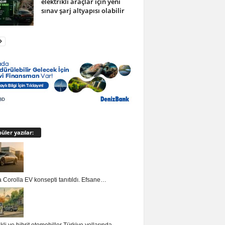
elektrikli araçlar için yeni
sınav şarj altyapısı olabilir
üler yazılar:
 Corolla EV konsepti tanıtıldı. Efsane…
ikli ve hibrit otomobiller Türkiye yollarında…