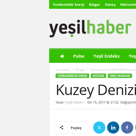
Yenilenebilir Enerji
Rüzgar
Güneş
Hidroelek
Y
e
ş
i
l
H
a
Pulse
Yeşil Endeks
Yeş
b
e
Ana Sayfa
Rüzgar
Kuzey Denizi’ndeki RES’lerin b
r
YENILENEBILIR ENERJI
RÜZGAR
ÖNE ÇIKANLAR
Kuzey Denizi
Yazar
Yeşil Haber
-
Eki 15, 2017 @ 21:52
Değiştiril
Paylaş