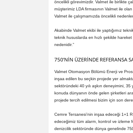
öncelikli görevimizdir. Valmet ile birlikte
müşterimiz LDA firmasının Valmet ile ola
Valmet ile çalışmamızda öncelikli nedenlerd
Akabinde Valmet ekibi ile yaptığımız teknik
teknik hususlarda en hızlı şekilde hareket 
nedenidir.”
750’NİN ÜZERİNDE REFERANSA S
Valmet Otomasyon Bölümü Enerji ve Prose
inşaa edilen bu seçkin projede yer almak
sektöründeki 40 yılı aşkın deneyimini, 35 y
konuda dünyanın önde gelen şirketleri aras
projede tercih edilmesi bizim için son der
Cemre Tersanesi’nin inşaa edeceği 1+1 R
edeceğimiz tüm alarm, kontrol ve izleme
denizcilik sektöründe dünya genelinde 750’