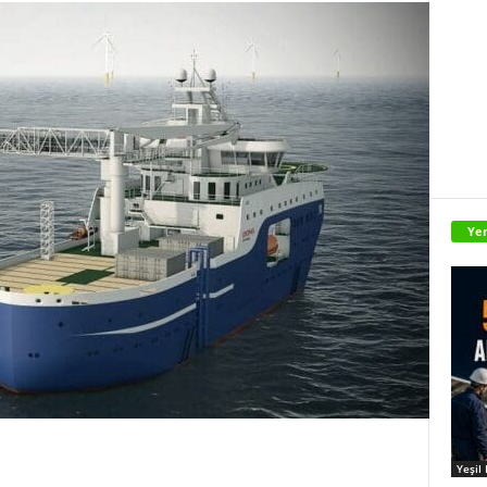
Yen
Yeşil