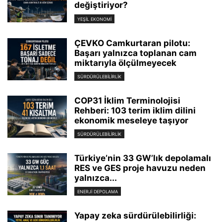
değiştiriyor?
YEŞIL EKONOMI
ÇEVKO Camkurtaran pilotu:
Başarı yalnızca toplanan cam
miktarıyla ölçülmeyecek
SÜRDÜRÜLEBILIRLIK
COP31 İklim Terminolojisi
Rehberi: 103 terim iklim dilini
ekonomik meseleye taşıyor
SÜRDÜRÜLEBILIRLIK
Türkiye’nin 33 GW’lık depolamalı
RES ve GES proje havuzu neden
yalnızca...
ENERJI DEPOLAMA
Yapay zeka sürdürülebilirliği: