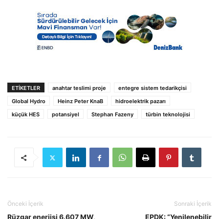
ETIKETLER
anahtar teslimi proje
entegre sistem tedarikçisi
Global Hydro
Heinz Peter KnaB
hidroelektrik pazarı
küçük HES
potansiyel
Stephan Fazeny
türbin teknolojisi
Önceki İçerik
Sonraki İçerik
Rüzgar enerjisi 6.607 MW,
EPDK: “Yenilenebilir