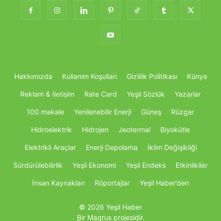
Hakkımızda
Kullanım Koşulları
Gizlilik Politikası
Künye
Reklam & İletişim
Rate Card
Yeşil Sözlük
Yazarlar
100 makale
Yenilenebilir Enerji
Güneş
Rüzgar
Hidroelektrik
Hidrojen
Jeotermal
Biyokütle
Elektrikli Araçlar
Enerji Depolama
İklim Değişikliği
Sürdürülebilirlik
Yeşil Ekonomi
Yeşil Endeks
Etkinlikller
İnsan Kaynakları
Röportajlar
Yeşil Haber’den
© 2026 Yeşil Haber
Bir Magrus projesidir.