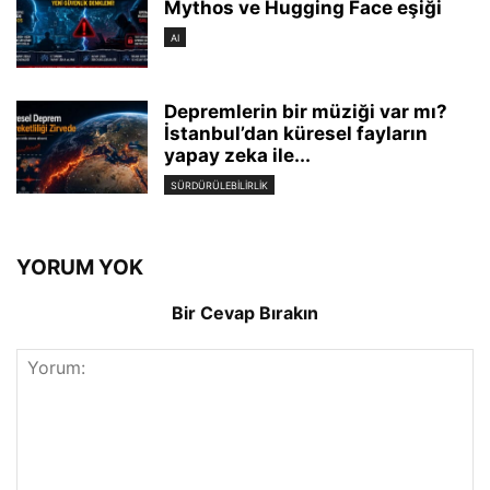
Mythos ve Hugging Face eşiği
AI
Depremlerin bir müziği var mı?
İstanbul’dan küresel fayların
yapay zeka ile...
SÜRDÜRÜLEBILIRLIK
YORUM YOK
Bir Cevap Bırakın