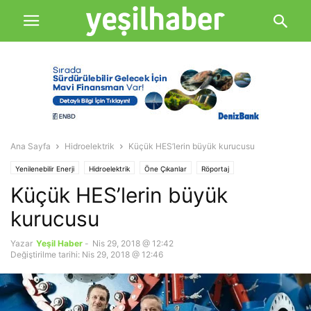
Ana Sayfa
Hidroelektrik
Küçük HES’lerin büyük kurucusu
Yenilenebilir Enerji
Hidroelektrik
Öne Çıkanlar
Röportaj
Küçük HES’lerin büyük
kurucusu
Yazar
Yeşil Haber
-
Nis 29, 2018 @ 12:42
Değiştirilme tarihi: Nis 29, 2018 @ 12:46