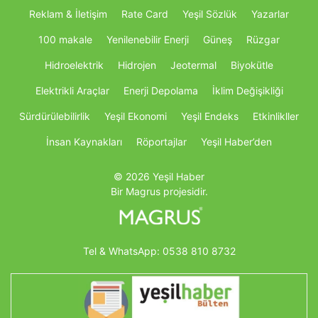
Reklam & İletişim
Rate Card
Yeşil Sözlük
Yazarlar
100 makale
Yenilenebilir Enerji
Güneş
Rüzgar
Hidroelektrik
Hidrojen
Jeotermal
Biyokütle
Elektrikli Araçlar
Enerji Depolama
İklim Değişikliği
Sürdürülebilirlik
Yeşil Ekonomi
Yeşil Endeks
Etkinlikller
İnsan Kaynakları
Röportajlar
Yeşil Haber’den
© 2026 Yeşil Haber
Bir Magrus projesidir.
Tel & WhatsApp:
0538 810 8732