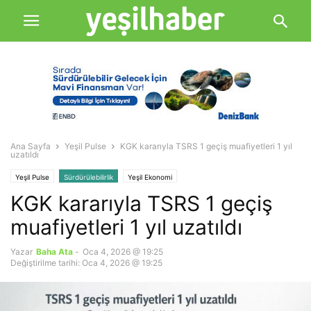
Ana Sayfa
Yeşil Pulse
KGK kararıyla TSRS 1 geçiş muafiyetleri 1 yıl
uzatıldı
Yeşil Pulse
Sürdürülebilirlik
Yeşil Ekonomi
KGK kararıyla TSRS 1 geçiş
muafiyetleri 1 yıl uzatıldı
Yazar
Baha Ata
-
Oca 4, 2026 @ 19:25
Değiştirilme tarihi: Oca 4, 2026 @ 19:25