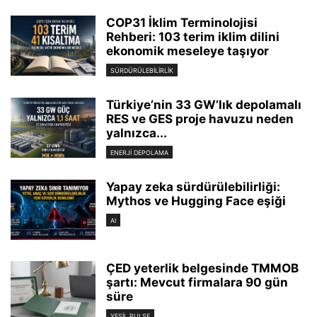
COP31 İklim Terminolojisi
Rehberi: 103 terim iklim dilini
ekonomik meseleye taşıyor
SÜRDÜRÜLEBILIRLIK
Türkiye’nin 33 GW’lık depolamalı
RES ve GES proje havuzu neden
yalnızca...
ENERJI DEPOLAMA
Yapay zeka sürdürülebilirliği:
Mythos ve Hugging Face eşiği
AI
ÇED yeterlik belgesinde TMMOB
şartı: Mevcut firmalara 90 gün
süre
YEŞIL PULSE