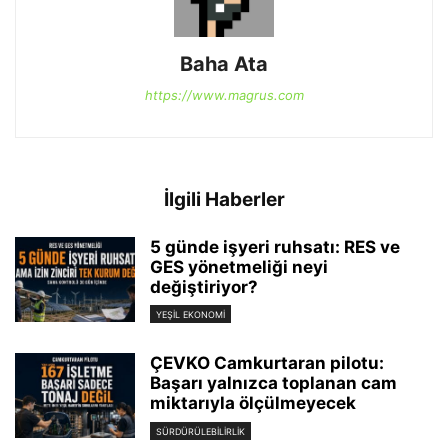
Baha Ata
https://www.magrus.com
İlgili Haberler
5 günde işyeri ruhsatı: RES ve
GES yönetmeliği neyi
değiştiriyor?
YEŞIL EKONOMI
ÇEVKO Camkurtaran pilotu:
Başarı yalnızca toplanan cam
miktarıyla ölçülmeyecek
SÜRDÜRÜLEBILIRLIK