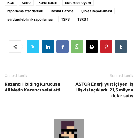
KGK
KSRU
Kurul Kararı
Kurumsal Uyum
raporlama standartları
Resmi Gazete
Şirket Raporlaması
sürdürülebilirlik raporlaması
TSRS
TSRS 1
Önceki İçerik
Sonraki İçerik
Kazancı Holding kurucusu
ASTOR Enerji yurt içi yeni iş
Ali Metin Kazancı vefat etti
ilişkisi açıkladı: 21,5 milyon
dolar satış