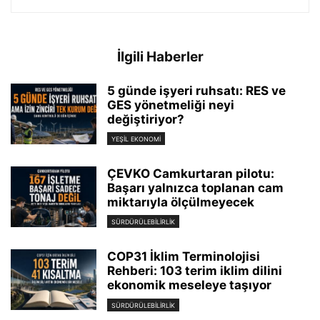
İlgili Haberler
5 günde işyeri ruhsatı: RES ve
GES yönetmeliği neyi
değiştiriyor?
YEŞIL EKONOMI
ÇEVKO Camkurtaran pilotu:
Başarı yalnızca toplanan cam
miktarıyla ölçülmeyecek
SÜRDÜRÜLEBILIRLIK
COP31 İklim Terminolojisi
Rehberi: 103 terim iklim dilini
ekonomik meseleye taşıyor
SÜRDÜRÜLEBILIRLIK