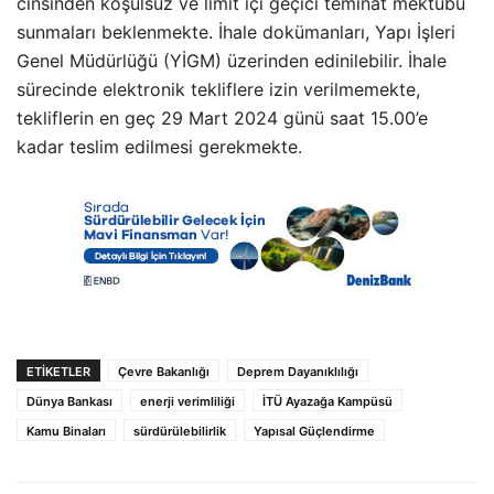
cinsinden koşulsuz ve limit içi geçici teminat mektubu
sunmaları beklenmekte. İhale dokümanları, Yapı İşleri
Genel Müdürlüğü (YİGM) üzerinden edinilebilir. İhale
sürecinde elektronik tekliflere izin verilmemekte,
tekliflerin en geç 29 Mart 2024 günü saat 15.00’e
kadar teslim edilmesi gerekmekte.
ETIKETLER
Çevre Bakanlığı
Deprem Dayanıklılığı
Dünya Bankası
enerji verimliliği
İTÜ Ayazağa Kampüsü
Kamu Binaları
sürdürülebilirlik
Yapısal Güçlendirme