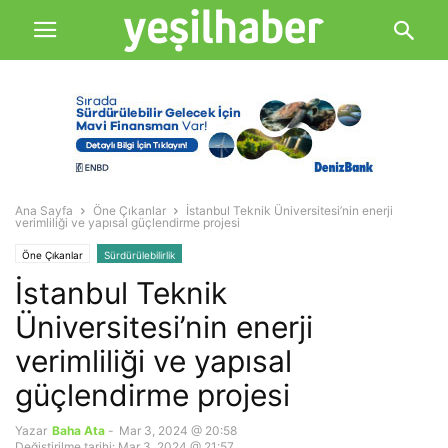
Ana Sayfa
Öne Çıkanlar
İstanbul Teknik Üniversitesi’nin enerji
verimliliği ve yapısal güçlendirme projesi
Öne Çıkanlar
Sürdürülebilirlik
İstanbul Teknik
Üniversitesi’nin enerji
verimliliği ve yapısal
güçlendirme projesi
Yazar
Baha Ata
-
Mar 3, 2024 @ 20:58
Değiştirilme tarihi: Mar 3, 2024 @ 21:57