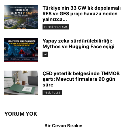
Türkiye’nin 33 GW’lık depolamalı
RES ve GES proje havuzu neden
yalnızca...
ENERJI DEPOLAMA
Yapay zeka sürdürülebilirliği:
Mythos ve Hugging Face eşiği
AI
ÇED yeterlik belgesinde TMMOB
şartı: Mevcut firmalara 90 gün
süre
YEŞIL PULSE
YORUM YOK
Bir Cevap Bırakın