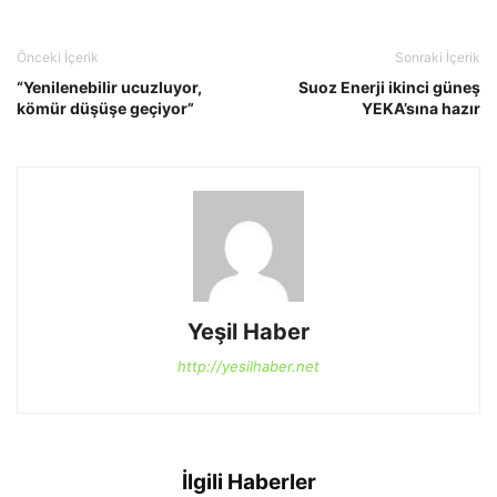
Önceki İçerik
Sonraki İçerik
“Yenilenebilir ucuzluyor,
Suoz Enerji ikinci güneş
kömür düşüşe geçiyor”
YEKA’sına hazır
Yeşil Haber
http://yesilhaber.net
İlgili Haberler