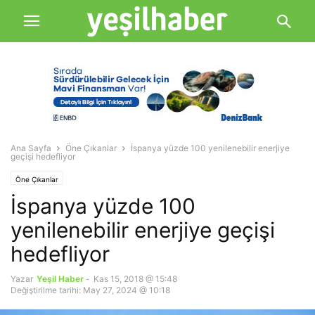
Ana Sayfa
Öne Çıkanlar
İspanya yüzde 100 yenilenebilir enerjiye
geçişi hedefliyor
Öne Çıkanlar
İspanya yüzde 100
yenilenebilir enerjiye geçişi
hedefliyor
Yazar
Yeşil Haber
-
Kas 15, 2018 @ 15:48
Değiştirilme tarihi: May 27, 2024 @ 10:18