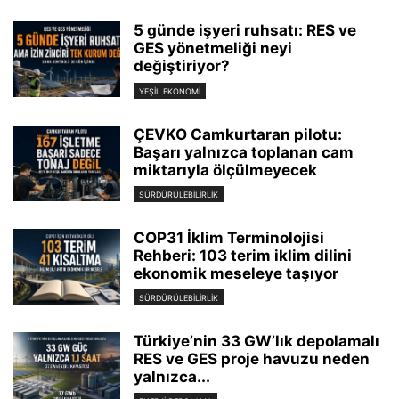
5 günde işyeri ruhsatı: RES ve
GES yönetmeliği neyi
değiştiriyor?
YEŞIL EKONOMI
ÇEVKO Camkurtaran pilotu:
Başarı yalnızca toplanan cam
miktarıyla ölçülmeyecek
SÜRDÜRÜLEBILIRLIK
COP31 İklim Terminolojisi
Rehberi: 103 terim iklim dilini
ekonomik meseleye taşıyor
SÜRDÜRÜLEBILIRLIK
Türkiye’nin 33 GW’lık depolamalı
RES ve GES proje havuzu neden
yalnızca...