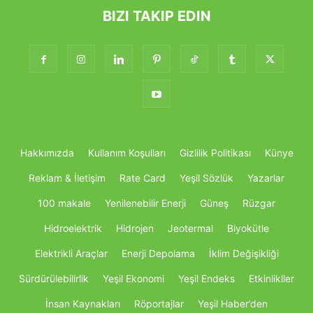
BIZI TAKIP EDIN
Hakkımızda
Kullanım Koşulları
Gizlilik Politikası
Künye
Reklam & İletişim
Rate Card
Yeşil Sözlük
Yazarlar
100 makale
Yenilenebilir Enerji
Güneş
Rüzgar
Hidroelektrik
Hidrojen
Jeotermal
Biyokütle
Elektrikli Araçlar
Enerji Depolama
İklim Değişikliği
Sürdürülebilirlik
Yeşil Ekonomi
Yeşil Endeks
Etkinlikller
İnsan Kaynakları
Röportajlar
Yeşil Haber’den