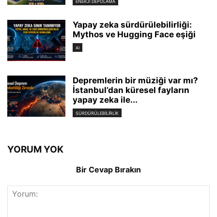
ENERJI DEPOLAMA
Yapay zeka sürdürülebilirliği:
Mythos ve Hugging Face eşiği
AI
Depremlerin bir müziği var mı?
İstanbul’dan küresel fayların
yapay zeka ile...
SÜRDÜRÜLEBILIRLIK
YORUM YOK
Bir Cevap Bırakın