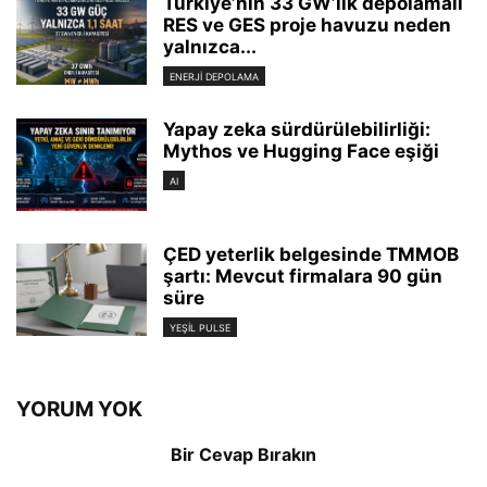
Türkiye’nin 33 GW’lık depolamalı
RES ve GES proje havuzu neden
yalnızca...
ENERJI DEPOLAMA
Yapay zeka sürdürülebilirliği:
Mythos ve Hugging Face eşiği
AI
ÇED yeterlik belgesinde TMMOB
şartı: Mevcut firmalara 90 gün
süre
YEŞIL PULSE
YORUM YOK
Bir Cevap Bırakın