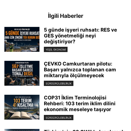
İlgili Haberler
5 günde işyeri ruhsatı: RES ve
GES yönetmeliği neyi
değiştiriyor?
YEŞIL EKONOMI
ÇEVKO Camkurtaran pilotu:
Başarı yalnızca toplanan cam
miktarıyla ölçülmeyecek
SÜRDÜRÜLEBILIRLIK
COP31 İklim Terminolojisi
Rehberi: 103 terim iklim dilini
ekonomik meseleye taşıyor
SÜRDÜRÜLEBILIRLIK