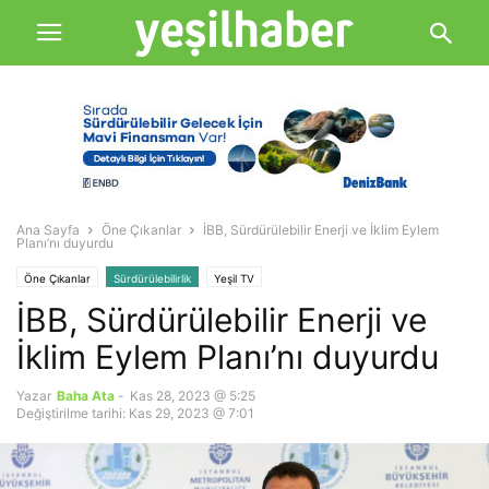
Ana Sayfa
Öne Çıkanlar
İBB, Sürdürülebilir Enerji ve İklim Eylem
Planı’nı duyurdu
Öne Çıkanlar
Sürdürülebilirlik
Yeşil TV
İBB, Sürdürülebilir Enerji ve
İklim Eylem Planı’nı duyurdu
Yazar
Baha Ata
-
Kas 28, 2023 @ 5:25
Değiştirilme tarihi: Kas 29, 2023 @ 7:01