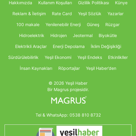
Hakkımızda
Kullanım Koşulları
Gizlilik Politikası
Künye
Reklam & İletişim
Rate Card
Yeşil Sözlük
Yazarlar
100 makale
Yenilenebilir Enerji
Güneş
Rüzgar
Hidroelektrik
Hidrojen
Jeotermal
Biyokütle
Elektrikli Araçlar
Enerji Depolama
İklim Değişikliği
Sürdürülebilirlik
Yeşil Ekonomi
Yeşil Endeks
Etkinlikller
İnsan Kaynakları
Röportajlar
Yeşil Haber’den
© 2026 Yeşil Haber
Bir Magrus projesidir.
Tel & WhatsApp:
0538 810 8732