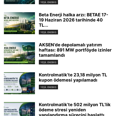
YEŞIL ENDEKS
Beta Enerji halka arzı: BETAE 17-
19 Haziran 2026 tarihinde 40
TL...
YEŞIL ENDEKS
AKSEN’de depolamalı yatırım
haftası: 891 MW portföyde izinler
tamamlandı
YEŞIL ENDEKS
Kontrolmatik’te 23,18 milyon TL
kupon ödemesi yapılamadı
YEŞIL ENDEKS
Kontrolmatik’te 502 milyon TL’lik
ödeme stresi yeniden
yapılandırma sürecini başlattı