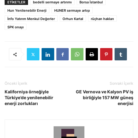
ETIKETLER
bedelli sermaye artırımı
Borsa İstanbul
Hun Yenilenebilir Enerji
HUNER sermaye artışı
İnfo Yatırım Menkul Değerler
Orhun Kartal
rüçhan hakları
SPK onayı
Önceki İçerik
Sonraki İçerik
Kaliforniya örneğiyle
GE Vernova ve Kalyon PV iş
Türkiye’de yenilenebilir
birliğiyle 157 MW güneş
enerji zorlukları
enerjisi