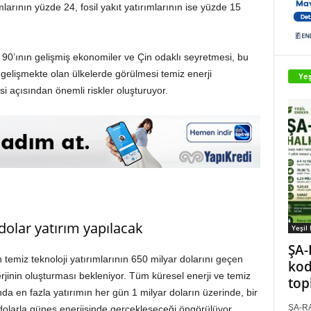
larının yüzde 24, fosil yakıt yatırımlarının ise yüzde 15
e 90’ının gelişmiş ekonomiler ve Çin odaklı seyretmesi, bu
e gelişmekte olan ülkelerde görülmesi temiz enerji
Yeş
açısından önemli riskler oluşturuyor.
 dolar yatırım yapılacak
Yeşil
ŞA-
 temiz teknoloji yatırımlarının 650 milyar dolarını geçen
kod
erjinin oluşturması bekleniyor. Tüm küresel enerji ve temiz
top
nda en fazla yatırımın her gün 1 milyar doların üzerinde, bir
ŞA-RA
dolarla güneş enerjisinde gerçekleşeceği öngörülüyor.