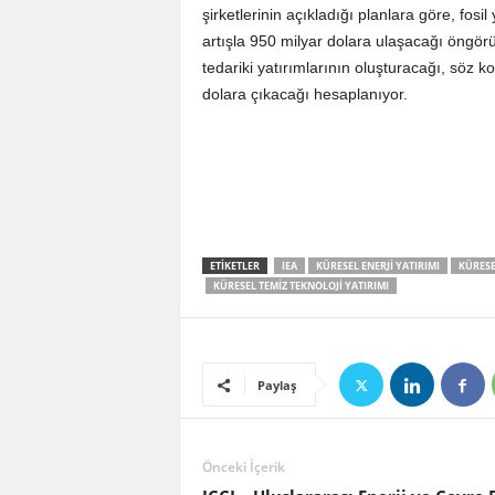
şirketlerinin açıkladığı planlara göre, fosi
artışla 950 milyar dolara ulaşacağı öngör
tedariki yatırımlarının oluşturacağı, söz k
dolara çıkacağı hesaplanıyor.
ETIKETLER
IEA
KÜRESEL ENERJI YATIRIMI
KÜRESE
KÜRESEL TEMIZ TEKNOLOJI YATIRIMI
Paylaş
Önceki İçerik