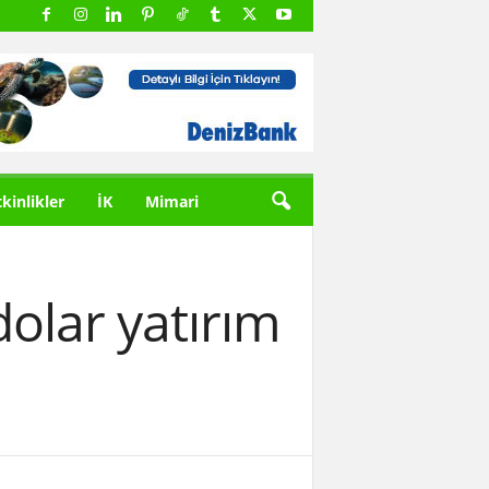
tkinlikler
İK
Mimari
olar yatırım