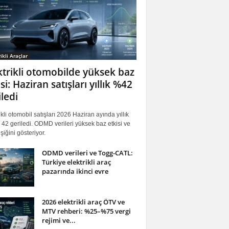
ikli Araçlar
ktrikli otomobilde yüksek baz
si: Haziran satışları yıllık %42
iledi
ikli otomobil satışları 2026 Haziran ayında yıllık
42 geriledi. ODMD verileri yüksek baz etkisi ve
iğini gösteriyor.
ODMD verileri ve Togg-CATL:
Türkiye elektrikli araç
pazarında ikinci evre
2026 elektrikli araç ÖTV ve
MTV rehberi: %25–%75 vergi
rejimi ve...