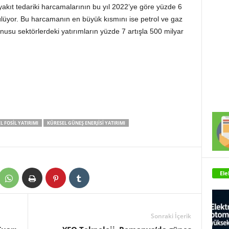
l yakıt tedariki harcamalarının bu yıl 2022’ye göre yüzde 6
ülüyor. Bu harcamanın en büyük kısmını ise petrol ve gaz
onusu sektörlerdeki yatırımların yüzde 7 artışla 500 milyar
L FOSIL YATIRIMI
KÜRESEL GÜNEŞ ENERJISI YATIRIMI
Ele
Sonraki İçerik