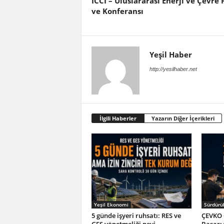
ICCI – Uluslararası Enerji ve Çevre 
ve Konferansı
Yeşil Haber
http://yesilhaber.net
İlgili Haberler
Yazarın Diğer İçerikleri
Yeşil Ekonomi
Sürdürül
5 günde işyeri ruhsatı: RES ve
ÇEVKO 