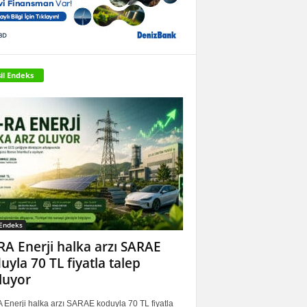
il Endeks
 Endeks
RA Enerji halka arzı SARAE
uyla 70 TL fiyatla talep
luyor
 Enerji halka arzı SARAE koduyla 70 TL fiyatla