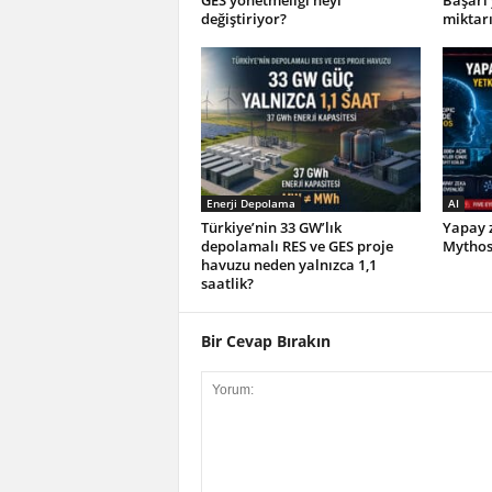
GES yönetmeliği neyi
Başarı
değiştiriyor?
miktar
Enerji Depolama
AI
Türkiye’nin 33 GW’lık
Yapay z
depolamalı RES ve GES proje
Mythos 
havuzu neden yalnızca 1,1
saatlik?
Bir Cevap Bırakın