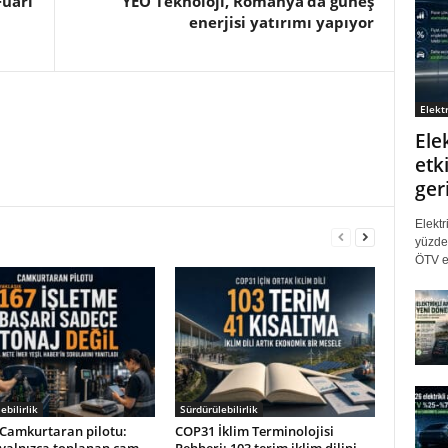
Fuarı
YEO Teknoloji, Romanya’da güneş
enerjisi yatırımı yapıyor
Elektr
Ele
etki
ger
Elektr
yüzde 
ÖTV eş
ebilirlik
Sürdürülebilirlik
Camkurtaran pilotu:
COP31 İklim Terminolojisi