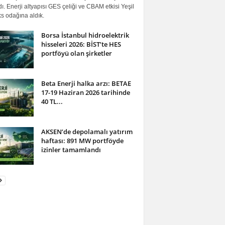
ı. Enerji altyapısı GES çeliği ve CBAM etkisi Yeşil
s odağına aldık.
Borsa İstanbul hidroelektrik
hisseleri 2026: BİST’te HES
portföyü olan şirketler
Beta Enerji halka arzı: BETAE
17-19 Haziran 2026 tarihinde
40 TL...
AKSEN’de depolamalı yatırım
haftası: 891 MW portföyde
izinler tamamlandı