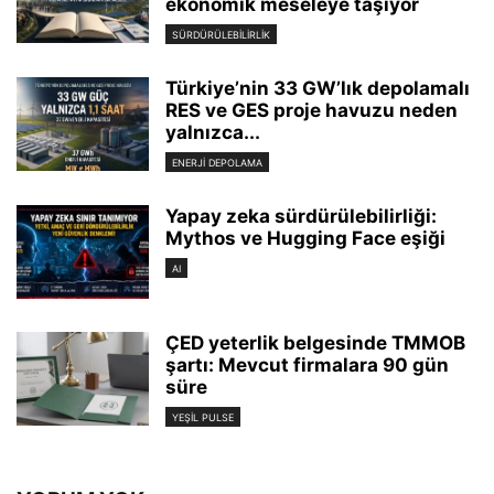
ekonomik meseleye taşıyor
SÜRDÜRÜLEBILIRLIK
Türkiye’nin 33 GW’lık depolamalı
RES ve GES proje havuzu neden
yalnızca...
ENERJI DEPOLAMA
Yapay zeka sürdürülebilirliği:
Mythos ve Hugging Face eşiği
AI
ÇED yeterlik belgesinde TMMOB
şartı: Mevcut firmalara 90 gün
süre
YEŞIL PULSE