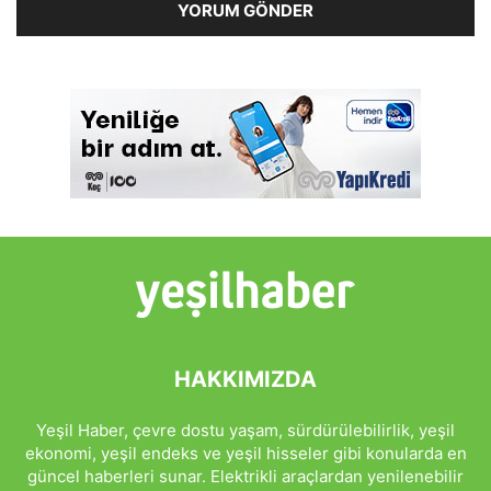
HAKKIMIZDA
Yeşil Haber, çevre dostu yaşam, sürdürülebilirlik, yeşil
ekonomi, yeşil endeks ve yeşil hisseler gibi konularda en
güncel haberleri sunar. Elektrikli araçlardan yenilenebilir