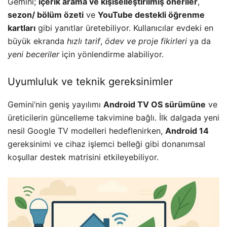
Gemini;
içerik arama ve kişiselleştirilmiş öneriler
,
sezon/ bölüm özeti
ve
YouTube destekli öğrenme
kartları
gibi yanıtlar üretebiliyor. Kullanıcılar evdeki en
büyük ekranda
hızlı tarif
,
ödev ve proje fikirleri
ya da
yeni beceriler
için yönlendirme alabiliyor.
Uyumluluk ve teknik gereksinimler
Gemini’nin geniş yayılımı
Android TV OS sürümüne
ve
üreticilerin güncelleme takvimine bağlı. İlk dalgada yeni
nesil Google TV modelleri hedeflenirken,
Android 14
gereksinimi ve cihaz işlemci belleği gibi donanımsal
koşullar destek matrisini etkileyebiliyor.