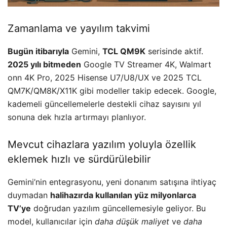
Zamanlama ve yayılım takvimi
Bugün itibarıyla
Gemini,
TCL QM9K
serisinde aktif.
2025 yılı bitmeden
Google TV Streamer 4K, Walmart
onn 4K Pro, 2025 Hisense U7/U8/UX ve 2025 TCL
QM7K/QM8K/X11K gibi modeller takip edecek. Google,
kademeli güncellemelerle destekli cihaz sayısını yıl
sonuna dek hızla artırmayı planlıyor.
Mevcut cihazlara yazılım yoluyla özellik
eklemek hızlı ve sürdürülebilir
Gemini’nin entegrasyonu, yeni donanım satışına ihtiyaç
duymadan
halihazırda kullanılan yüz milyonlarca
TV’ye
doğrudan yazılım güncellemesiyle geliyor. Bu
model, kullanıcılar için
daha düşük maliyet
ve
daha