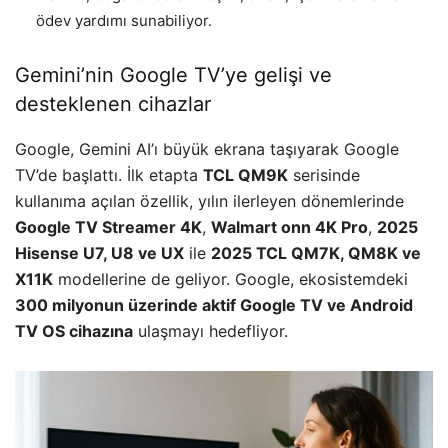
ödev yardımı sunabiliyor.
Gemini’nin Google TV’ye gelişi ve
desteklenen cihazlar
Google, Gemini AI’ı büyük ekrana taşıyarak Google
TV’de başlattı. İlk etapta
TCL QM9K
serisinde
kullanıma açılan özellik, yılın ilerleyen dönemlerinde
Google TV Streamer 4K
,
Walmart onn 4K Pro
,
2025
Hisense U7, U8 ve UX
ile
2025 TCL QM7K, QM8K ve
X11K
modellerine de geliyor. Google, ekosistemdeki
300 milyonun üzerinde aktif Google TV ve Android
TV OS cihazına
ulaşmayı hedefliyor.