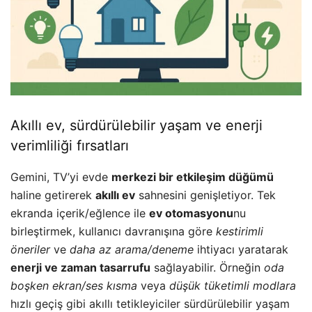
Akıllı ev, sürdürülebilir yaşam ve enerji
verimliliği fırsatları
Gemini, TV’yi evde
merkezi bir etkileşim düğümü
haline getirerek
akıllı ev
sahnesini genişletiyor. Tek
ekranda içerik/eğlence ile
ev otomasyonu
nu
birleştirmek, kullanıcı davranışına göre
kestirimli
öneriler
ve
daha az arama/deneme
ihtiyacı yaratarak
enerji ve zaman tasarrufu
sağlayabilir. Örneğin
oda
boşken ekran/ses kısma
veya
düşük tüketimli modlara
hızlı geçiş gibi akıllı tetikleyiciler sürdürülebilir yaşam