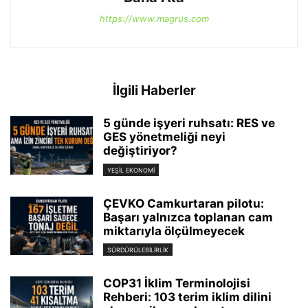
https://www.magrus.com
İlgili Haberler
5 günde işyeri ruhsatı: RES ve
GES yönetmeliği neyi
değiştiriyor?
YEŞIL EKONOMI
ÇEVKO Camkurtaran pilotu:
Başarı yalnızca toplanan cam
miktarıyla ölçülmeyecek
SÜRDÜRÜLEBILIRLIK
COP31 İklim Terminolojisi
Rehberi: 103 terim iklim dilini