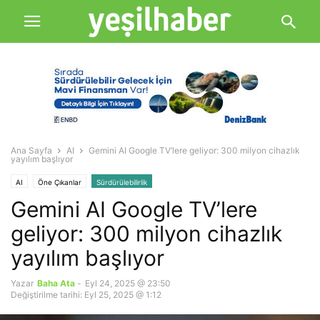
Ana Sayfa
AI
Gemini AI Google TV’lere geliyor: 300 milyon cihazlık
yayılım başlıyor
AI
Öne Çıkanlar
Sürdürülebilirlik
Gemini AI Google TV’lere
geliyor: 300 milyon cihazlık
yayılım başlıyor
Yazar
Baha Ata
-
Eyl 24, 2025 @ 23:50
Değiştirilme tarihi: Eyl 25, 2025 @ 1:12