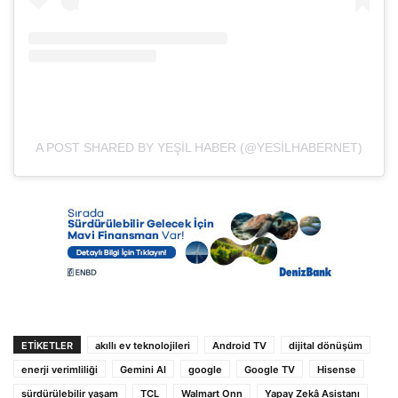
A POST SHARED BY YEŞIL HABER (@YESILHABERNET)
ETIKETLER
akıllı ev teknolojileri
Android TV
dijital dönüşüm
enerji verimliliği
Gemini AI
google
Google TV
Hisense
sürdürülebilir yaşam
TCL
Walmart Onn
Yapay Zekâ Asistanı