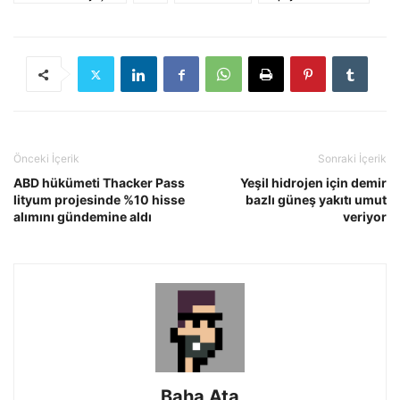
Önceki İçerik
Sonraki İçerik
ABD hükümeti Thacker Pass
Yeşil hidrojen için demir
lityum projesinde %10 hisse
bazlı güneş yakıtı umut
alımını gündemine aldı
veriyor
Baha Ata