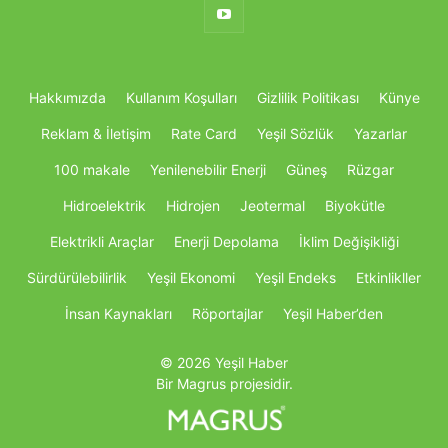
Hakkımızda
Kullanım Koşulları
Gizlilik Politikası
Künye
Reklam & İletişim
Rate Card
Yeşil Sözlük
Yazarlar
100 makale
Yenilenebilir Enerji
Güneş
Rüzgar
Hidroelektrik
Hidrojen
Jeotermal
Biyokütle
Elektrikli Araçlar
Enerji Depolama
İklim Değişikliği
Sürdürülebilirlik
Yeşil Ekonomi
Yeşil Endeks
Etkinlikller
İnsan Kaynakları
Röportajlar
Yeşil Haber’den
© 2026 Yeşil Haber
Bir Magrus projesidir.