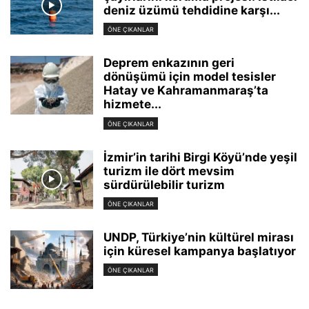
deniz üzümü tehdidine karşı...
ÖNE ÇIKANLAR
Deprem enkazının geri
dönüşümü için model tesisler
Hatay ve Kahramanmaraş’ta
hizmete...
ÖNE ÇIKANLAR
İzmir’in tarihi Birgi Köyü’nde yeşil
turizm ile dört mevsim
sürdürülebilir turizm
ÖNE ÇIKANLAR
UNDP, Türkiye’nin kültürel mirası
için küresel kampanya başlatıyor
ÖNE ÇIKANLAR