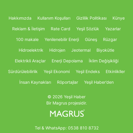
Hakkımızda
Kullanım Koşulları
Gizlilik Politikası
Künye
Reklam & İletişim
Rate Card
Yeşil Sözlük
Yazarlar
100 makale
Yenilenebilir Enerji
Güneş
Rüzgar
Hidroelektrik
Hidrojen
Jeotermal
Biyokütle
Elektrikli Araçlar
Enerji Depolama
İklim Değişikliği
Sürdürülebilirlik
Yeşil Ekonomi
Yeşil Endeks
Etkinlikller
İnsan Kaynakları
Röportajlar
Yeşil Haber’den
© 2026 Yeşil Haber
Bir Magrus projesidir.
Tel & WhatsApp:
0538 810 8732