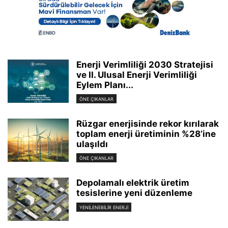
Enerji Verimliliği 2030 Stratejisi
ve II. Ulusal Enerji Verimliliği
Eylem Planı...
ÖNE ÇIKANLAR
Rüzgar enerjisinde rekor kırılarak
toplam enerji üretiminin %28’ine
ulaşıldı
ÖNE ÇIKANLAR
Depolamalı elektrik üretim
tesislerine yeni düzenleme
YENILENEBILIR ENERJI