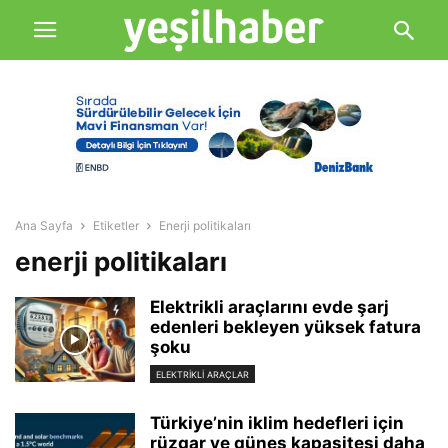
Ana Sayfa
Etiketler
Enerji politikaları
enerji politikaları
Elektrikli araçlarını evde şarj
edenleri bekleyen yüksek fatura
şoku
ELEKTRIKLI ARAÇLAR
Türkiye’nin iklim hedefleri için
rüzgar ve güneş kapasitesi daha