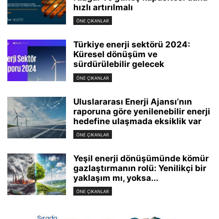
hızlı artırılmalı
ÖNE ÇIKANLAR
Türkiye enerji sektörü 2024:
Küresel dönüşüm ve
sürdürülebilir gelecek
ÖNE ÇIKANLAR
Uluslararası Enerji Ajansı’nın
raporuna göre yenilenebilir enerji
hedefine ulaşmada eksiklik var
ÖNE ÇIKANLAR
Yeşil enerji dönüşümünde kömür
gazlaştırmanın rolü: Yenilikçi bir
yaklaşım mı, yoksa...
ÖNE ÇIKANLAR