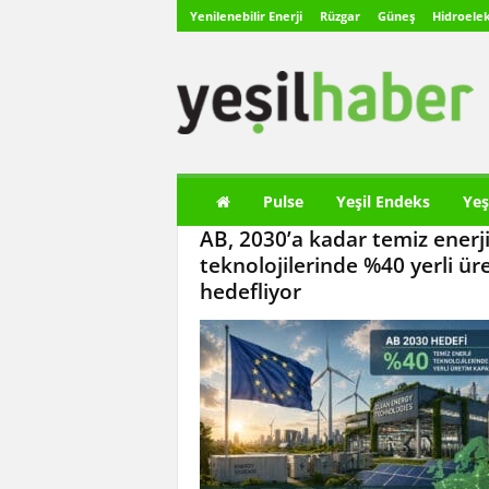
Yenilenebilir Enerji
Rüzgar
Güneş
Hidroelek
Y
e
ş
i
l
H
a
Pulse
Yeşil Endeks
Yeş
b
AB, 2030’a kadar temiz enerj
e
r
teknolojilerinde %40 yerli ür
hedefliyor