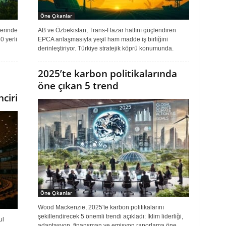
Öne Çıkanlar
lerinde
AB ve Özbekistan, Trans-Hazar hattını güçlendiren
0 yerli
EPCA anlaşmasıyla yeşil ham madde iş birliğini
derinleştiriyor. Türkiye stratejik köprü konumunda.
2025’te karbon politikalarında
öne çıkan 5 trend
ciri
Öne Çıkanlar
Wood Mackenzie, 2025'te karbon politikalarını
şekillendirecek 5 önemli trendi açıkladı: İklim liderliği,
ul
adaptasyon, finansman ve emisyon raporlama öne