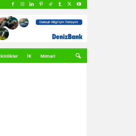
tkinlikler
İK
Mimari