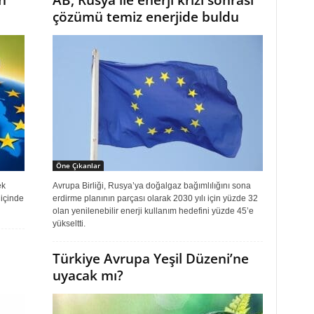
n
AB, Rusya ile enerji krizi sonrası
çözümü temiz enerjide buldu
Öne Çıkanlar
ek
Avrupa Birliği, Rusya’ya doğalgaz bağımlılığını sona
 içinde
erdirme planının parçası olarak 2030 yılı için yüzde 32
olan yenilenebilir enerji kullanım hedefini yüzde 45’e
yükseltti.
Türkiye Avrupa Yeşil Düzeni’ne
uyacak mı?