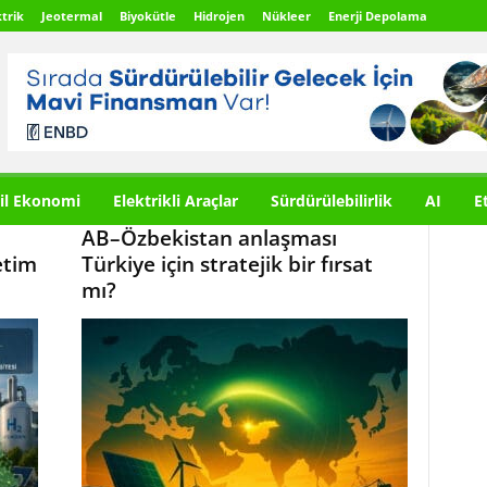
trik
Jeotermal
Biyokütle
Hidrojen
Nükleer
Enerji Depolama
il Ekonomi
Elektrikli Araçlar
Sürdürülebilirlik
AI
E
i
AB–Özbekistan anlaşması
etim
Türkiye için stratejik bir fırsat
mı?