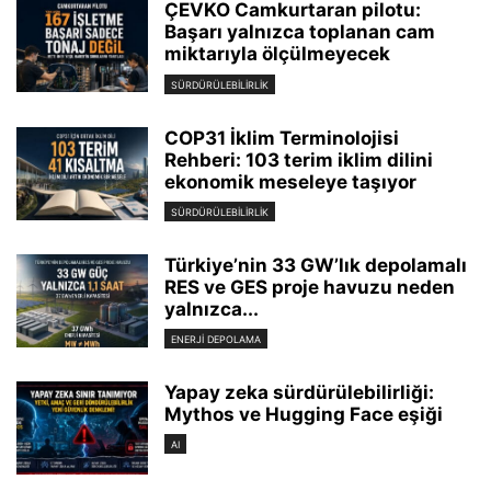
ÇEVKO Camkurtaran pilotu:
Başarı yalnızca toplanan cam
miktarıyla ölçülmeyecek
SÜRDÜRÜLEBILIRLIK
COP31 İklim Terminolojisi
Rehberi: 103 terim iklim dilini
ekonomik meseleye taşıyor
SÜRDÜRÜLEBILIRLIK
Türkiye’nin 33 GW’lık depolamalı
RES ve GES proje havuzu neden
yalnızca...
ENERJI DEPOLAMA
Yapay zeka sürdürülebilirliği:
Mythos ve Hugging Face eşiği
AI