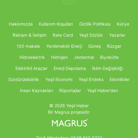
Hakkımızda
Kullanım Koşulları
Gizlilik Politikası
Künye
Reklam & İletişim
Rate Card
Yeşil Sözlük
Yazarlar
100 makale
Yenilenebilir Enerji
Güneş
Rüzgar
Hidroelektrik
Hidrojen
Jeotermal
Biyokütle
Elektrikli Araçlar
Enerji Depolama
İklim Değişikliği
Sürdürülebilirlik
Yeşil Ekonomi
Yeşil Endeks
Etkinlikller
İnsan Kaynakları
Röportajlar
Yeşil Haber’den
© 2026 Yeşil Haber
Bir Magrus projesidir.
Tel & WhatsApp:
0538 810 8732