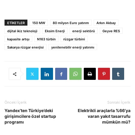
ETIKETLER
150 MW
80 milyon Euro yatırım
Arkın Akbay
dijital ikiz teknoloji
Eksim Enerji
enerji sektörü
Geyve RES
kapasite artışı
N163 türbin
rüzgar türbini
Sakarya rüzgar enerjisi
yenilenebilir enerji yatırımı
Önceki İçerik
Sonraki İçerik
Yandex’ten Türkiye’deki
Elektrikli araçlarla %66’ya
girişimcilere özel startup
varan yakıt tasarrufu
programı
mümkün mü?