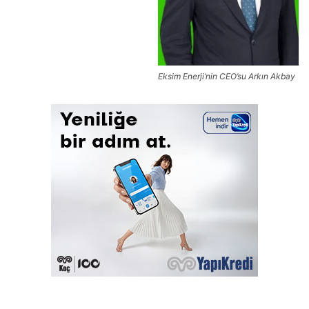
Eksim Enerji’nin CEO’su Arkın Akbay