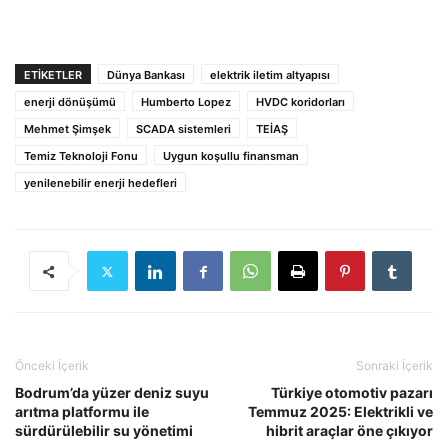
ETIKETLER
Dünya Bankası
elektrik iletim altyapısı
enerji dönüşümü
Humberto Lopez
HVDC koridorları
Mehmet Şimşek
SCADA sistemleri
TEİAŞ
Temiz Teknoloji Fonu
Uygun koşullu finansman
yenilenebilir enerji hedefleri
Önceki İçerik
Sonraki İçerik
Bodrum’da yüzer deniz suyu
Türkiye otomotiv pazarı
arıtma platformu ile
Temmuz 2025: Elektrikli ve
sürdürülebilir su yönetimi
hibrit araçlar öne çıkıyor