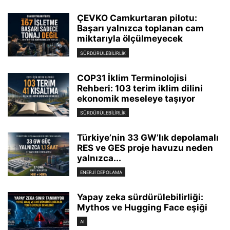
ÇEVKO Camkurtaran pilotu:
Başarı yalnızca toplanan cam
miktarıyla ölçülmeyecek
SÜRDÜRÜLEBILIRLIK
COP31 İklim Terminolojisi
Rehberi: 103 terim iklim dilini
ekonomik meseleye taşıyor
SÜRDÜRÜLEBILIRLIK
Türkiye’nin 33 GW’lık depolamalı
RES ve GES proje havuzu neden
yalnızca...
ENERJI DEPOLAMA
Yapay zeka sürdürülebilirliği:
Mythos ve Hugging Face eşiği
AI