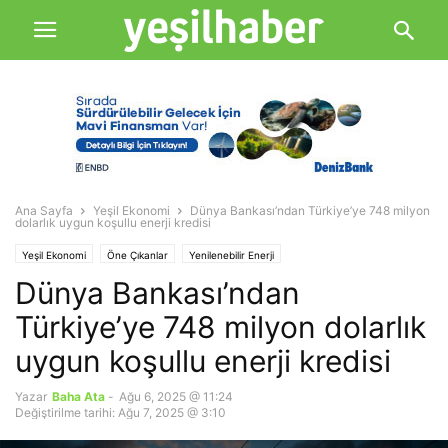
Ana Sayfa
Yeşil Ekonomi
Dünya Bankası’ndan Türkiye’ye 748 milyon
dolarlık uygun koşullu enerji kredisi
Yeşil Ekonomi
Öne Çıkanlar
Yenilenebilir Enerji
Dünya Bankası’ndan
Türkiye’ye 748 milyon dolarlık
uygun koşullu enerji kredisi
Yazar
Baha Ata
-
Ağu 6, 2025 @ 11:24
Değiştirilme tarihi: Ağu 7, 2025 @ 3:10