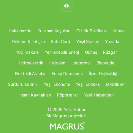
Hakkımızda
Kullanım Koşulları
Gizlilik Politikası
Künye
Reklam & İletişim
Rate Card
Yeşil Sözlük
Yazarlar
100 makale
Yenilenebilir Enerji
Güneş
Rüzgar
Hidroelektrik
Hidrojen
Jeotermal
Biyokütle
Elektrikli Araçlar
Enerji Depolama
İklim Değişikliği
Sürdürülebilirlik
Yeşil Ekonomi
Yeşil Endeks
Etkinlikller
İnsan Kaynakları
Röportajlar
Yeşil Haber’den
© 2026 Yeşil Haber
Bir Magrus projesidir.