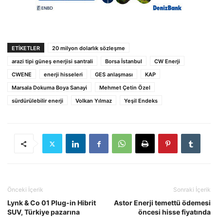
ETIKETLER
20 milyon dolarlık sözleşme
arazi tipi güneş enerjisi santrali
Borsa İstanbul
CW Enerji
CWENE
enerji hisseleri
GES anlaşması
KAP
Marsala Dokuma Boya Sanayi
Mehmet Çetin Özel
sürdürülebilir enerji
Volkan Yılmaz
Yeşil Endeks
Önceki İçerik
Sonraki İçerik
Lynk & Co 01 Plug-in Hibrit
Astor Enerji temettü ödemesi
SUV, Türkiye pazarına
öncesi hisse fiyatında