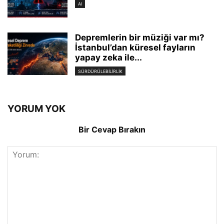
AI
Depremlerin bir müziği var mı?
İstanbul’dan küresel fayların
yapay zeka ile...
SÜRDÜRÜLEBILIRLIK
YORUM YOK
Bir Cevap Bırakın