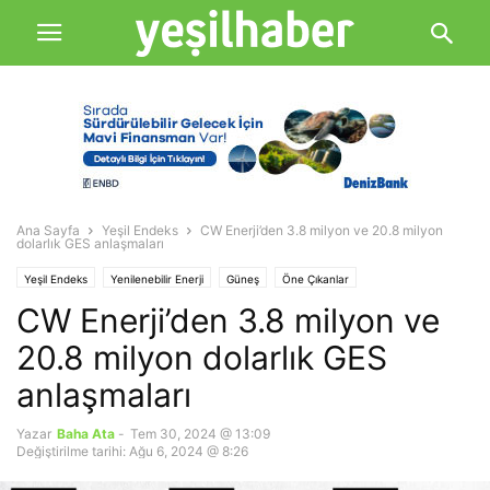
Ana Sayfa
Yeşil Endeks
CW Enerji’den 3.8 milyon ve 20.8 milyon
dolarlık GES anlaşmaları
Yeşil Endeks
Yenilenebilir Enerji
Güneş
Öne Çıkanlar
CW Enerji’den 3.8 milyon ve
20.8 milyon dolarlık GES
anlaşmaları
Yazar
Baha Ata
-
Tem 30, 2024 @ 13:09
Değiştirilme tarihi: Ağu 6, 2024 @ 8:26