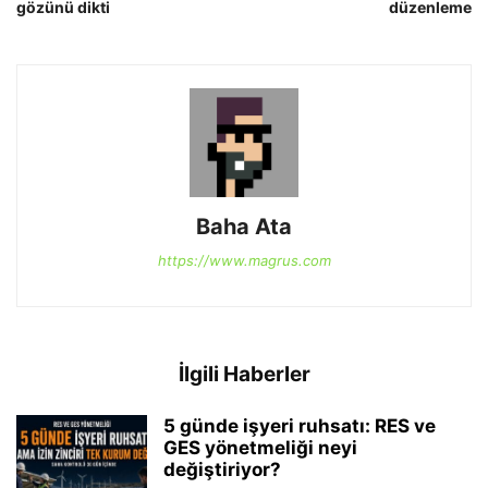
gözünü dikti
düzenleme
Baha Ata
https://www.magrus.com
İlgili Haberler
5 günde işyeri ruhsatı: RES ve
GES yönetmeliği neyi
değiştiriyor?