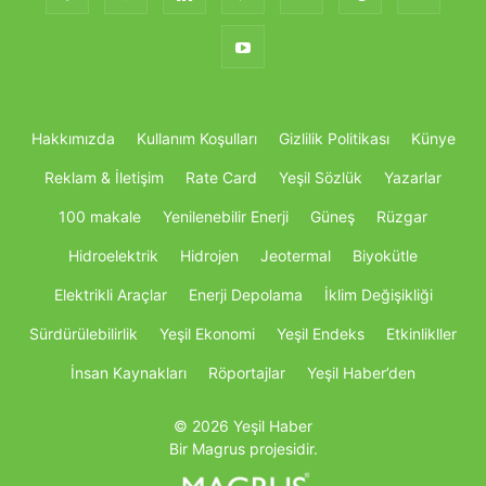
Hakkımızda
Kullanım Koşulları
Gizlilik Politikası
Künye
Reklam & İletişim
Rate Card
Yeşil Sözlük
Yazarlar
100 makale
Yenilenebilir Enerji
Güneş
Rüzgar
Hidroelektrik
Hidrojen
Jeotermal
Biyokütle
Elektrikli Araçlar
Enerji Depolama
İklim Değişikliği
Sürdürülebilirlik
Yeşil Ekonomi
Yeşil Endeks
Etkinlikller
İnsan Kaynakları
Röportajlar
Yeşil Haber’den
© 2026 Yeşil Haber
Bir Magrus projesidir.