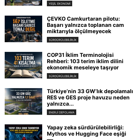
YEŞIL EKONOMI
ÇEVKO Camkurtaran pilotu:
Başarı yalnızca toplanan cam
miktarıyla ölçülmeyecek
SÜRDÜRÜLEBILIRLIK
COP31 İklim Terminolojisi
Rehberi: 103 terim iklim dilini
ekonomik meseleye taşıyor
SÜRDÜRÜLEBILIRLIK
Türkiye’nin 33 GW’lık depolamalı
RES ve GES proje havuzu neden
yalnızca...
ENERJI DEPOLAMA
Yapay zeka sürdürülebilirliği:
Mythos ve Hugging Face eşiği