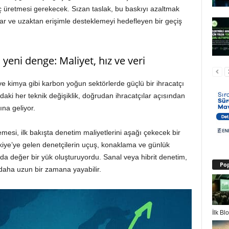
ç üretmesi gerekecek. Sızan taslak, bu baskıyı azaltmak
lar ve uzaktan erişimle desteklemeyi hedefleyen bir geçiş
n yeni denge: Maliyet, hız ve veri
e kimya gibi karbon yoğun sektörlerde güçlü bir ihracatçı
 her teknik değişiklik, doğrudan ihracatçılar açısından
na geliyor.
mesi, ilk bakışta denetim maliyetlerini aşağı çekecek bir
rkiye’ye gelen denetçilerin uçuş, konaklama ve günlük
kayda değer bir yük oluşturuyordu. Sanal veya hibrit denetim,
Pop
 daha uzun bir zamana yayabilir.
İlk B