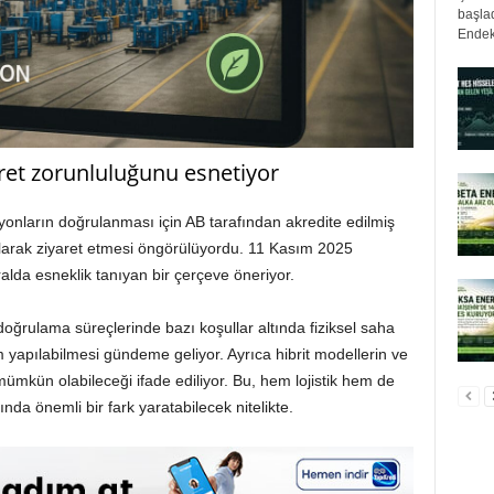
başlad
Endek
aret zorunluluğunu esnetiyor
nların doğrulanması için AB tarafından akredite edilmiş
l olarak ziyaret etmesi öngörülüyordu. 11 Kasım 2025
uralda esneklik tanıyan bir çerçeve öneriyor.
rulama süreçlerinde bazı koşullar altında fiziksel saha
m yapılabilmesi gündeme geliyor. Ayrıca hibrit modellerin ve
mümkün olabileceği ifade ediliyor. Bu, hem lojistik hem de
ında önemli bir fark yaratabilecek nitelikte.