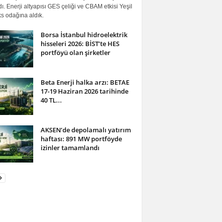
ı. Enerji altyapısı GES çeliği ve CBAM etkisi Yeşil
s odağına aldık.
Borsa İstanbul hidroelektrik
hisseleri 2026: BİST’te HES
portföyü olan şirketler
Beta Enerji halka arzı: BETAE
17-19 Haziran 2026 tarihinde
40 TL...
AKSEN’de depolamalı yatırım
haftası: 891 MW portföyde
izinler tamamlandı