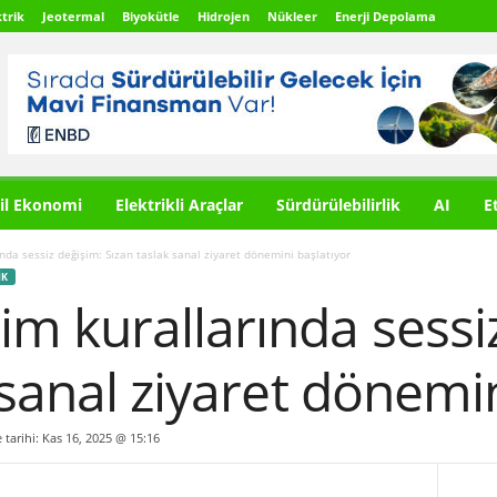
trik
Jeotermal
Biyokütle
Hidrojen
Nükleer
Enerji Depolama
il Ekonomi
Elektrikli Araçlar
Sürdürülebilirlik
AI
E
da sessiz değişim: Sızan taslak sanal ziyaret dönemini başlatıyor
IK
m kurallarında sessi
 sanal ziyaret dönemin
 tarihi: Kas 16, 2025 @ 15:16