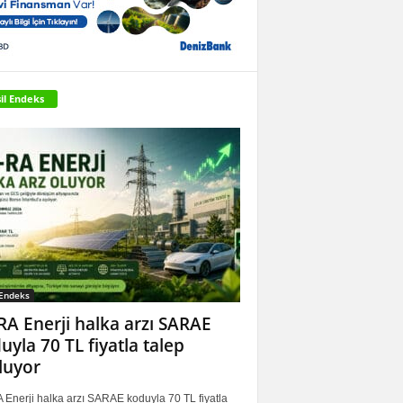
il Endeks
 Endeks
RA Enerji halka arzı SARAE
uyla 70 TL fiyatla talep
luyor
 Enerji halka arzı SARAE koduyla 70 TL fiyatla