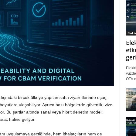
Elektr
Ele
etki
ger
Elektr
yüzde 
ÖTV eş
AB dışındaki birçok ülkeye yapılan saha ziyaretlerinde uçuş,
oyutlara ulaşabiliyor. Ayrıca bazı bölgelerde güvenlik, vize
ıyor. Bu şartlar altında sanal veya hibrit denetim modeli,
raç haline geliyor.
m uygulamaya geçtiğinde, hem ithalatçıların hem de