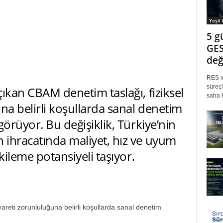
Yeşil
5 g
GES
değ
RES ve
süreçl
ıkan CBAM denetim taslağı, fiziksel
saha k
na belirli koşullarda sanal denetim
görüyor. Bu değişiklik, Türkiye’nin
ihracatında maliyet, hız ve uyum
kileme potansiyeli taşıyor.
areti zorunluluğuna belirli koşullarda sanal denetim