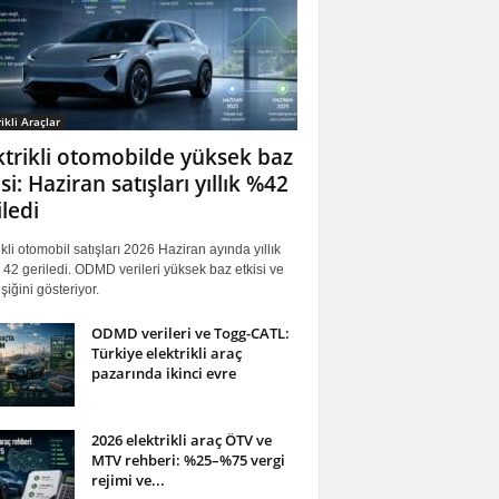
ikli Araçlar
ktrikli otomobilde yüksek baz
si: Haziran satışları yıllık %42
iledi
ikli otomobil satışları 2026 Haziran ayında yıllık
42 geriledi. ODMD verileri yüksek baz etkisi ve
iğini gösteriyor.
ODMD verileri ve Togg-CATL:
Türkiye elektrikli araç
pazarında ikinci evre
2026 elektrikli araç ÖTV ve
MTV rehberi: %25–%75 vergi
rejimi ve...