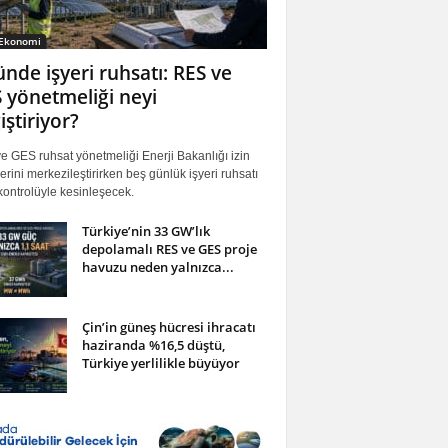
 Ekonomi
ünde işyeri ruhsatı: RES ve
 yönetmeliği neyi
iştiriyor?
 GES ruhsat yönetmeliği Enerji Bakanlığı izin
erini merkezileştirirken beş günlük işyeri ruhsatı
ontrolüyle kesinleşecek.
Türkiye’nin 33 GW’lık
depolamalı RES ve GES proje
havuzu neden yalnızca...
Çin’in güneş hücresi ihracatı
haziranda %16,5 düştü,
Türkiye yerlilikle büyüyor