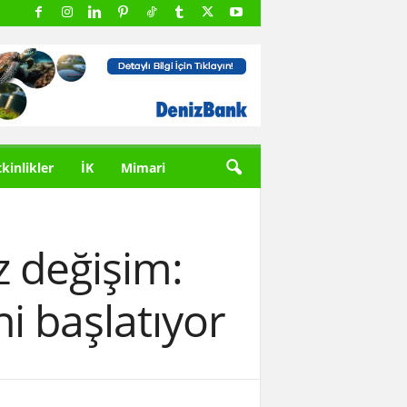
tkinlikler
İK
Mimari
z değişim:
i başlatıyor