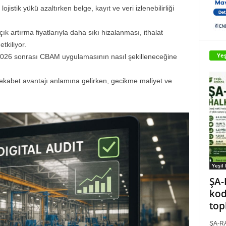
ojistik yükü azaltırken belge, kayıt ve veri izlenebilirliği
k artırma fiyatlarıyla daha sıkı hizalanması, ithalat
tkiliyor.
Yeş
026 sonrası CBAM uygulamasının nasıl şekilleneceğine
rekabet avantajı anlamına gelirken, gecikme maliyet ve
Yeşil
ŞA-
kod
top
ŞA-RA