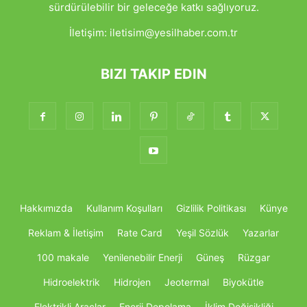
sürdürülebilir bir geleceğe katkı sağlıyoruz.
İletişim:
iletisim@yesilhaber.com.tr
BIZI TAKIP EDIN
Hakkımızda
Kullanım Koşulları
Gizlilik Politikası
Künye
Reklam & İletişim
Rate Card
Yeşil Sözlük
Yazarlar
100 makale
Yenilenebilir Enerji
Güneş
Rüzgar
Hidroelektrik
Hidrojen
Jeotermal
Biyokütle
Elektrikli Araçlar
Enerji Depolama
İklim Değişikliği