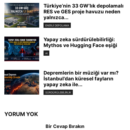
Türkiye’nin 33 GW’lık depolamalı
RES ve GES proje havuzu neden
yalnızca...
ENERJI DEPOLAMA
Yapay zeka sürdürülebilirliği:
Mythos ve Hugging Face eşiği
AI
Depremlerin bir müziği var mı?
İstanbul’dan küresel fayların
yapay zeka ile...
SÜRDÜRÜLEBILIRLIK
YORUM YOK
Bir Cevap Bırakın