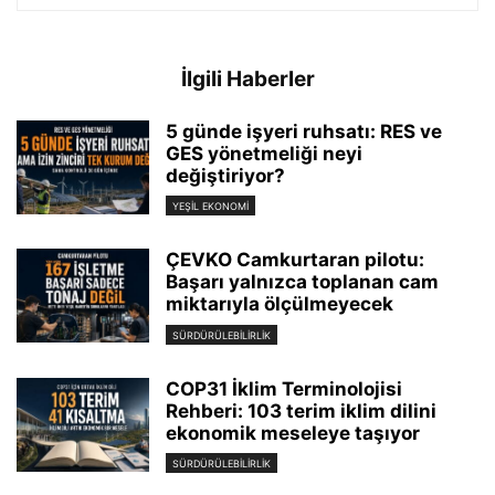
İlgili Haberler
5 günde işyeri ruhsatı: RES ve
GES yönetmeliği neyi
değiştiriyor?
YEŞIL EKONOMI
ÇEVKO Camkurtaran pilotu:
Başarı yalnızca toplanan cam
miktarıyla ölçülmeyecek
SÜRDÜRÜLEBILIRLIK
COP31 İklim Terminolojisi
Rehberi: 103 terim iklim dilini
ekonomik meseleye taşıyor
SÜRDÜRÜLEBILIRLIK