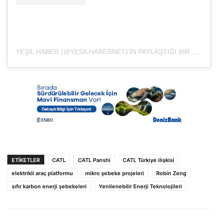
YEŞIL HABER (@YESILHABERNET)’IN PAYLAŞTIĞI BIR GÖNDERI
ETIKETLER
CATL
CATL Panshi
CATL Türkiye ilişkisi
elektrikli araç platformu
mikro şebeke projeleri
Robin Zeng
sıfır karbon enerji şebekeleri
Yenilenebilir Enerji Teknolojileri