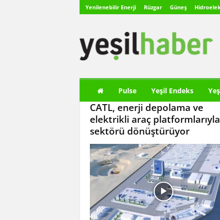
Yenilenebilir Enerji
Rüzgar
Güneş
Hidroelek
Y
e
ş
i
l
H
a
Pulse
Yeşil Endeks
Yeş
b
CATL, enerji depolama ve
e
r
elektrikli araç platformlarıyla
sektörü dönüştürüyor