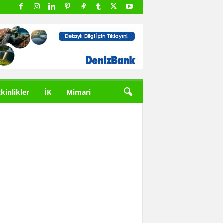
tkinlikler
İK
Mimari