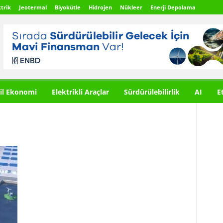
trik
Jeotermal
Biyokütle
Hidrojen
Nükleer
Enerji Depolama
il Ekonomi
Elektrikli Araçlar
Sürdürülebilirlik
AI
E