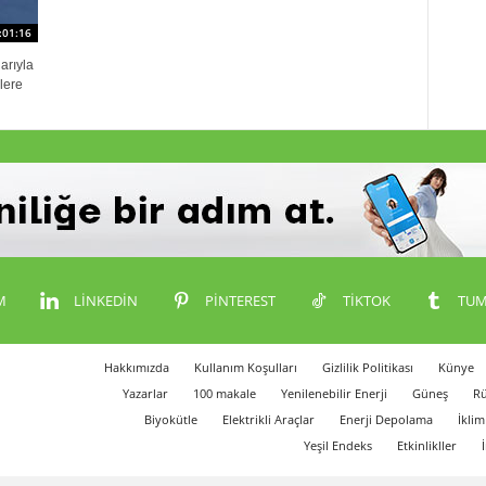
:01:16
arıyla
lere
M
LINKEDIN
PINTEREST
TIKTOK
TUM
Hakkımızda
Kullanım Koşulları
Gizlilik Politikası
Künye
Yazarlar
100 makale
Yenilenebilir Enerji
Güneş
Rü
Biyokütle
Elektrikli Araçlar
Enerji Depolama
İklim
Yeşil Endeks
Etkinlikller