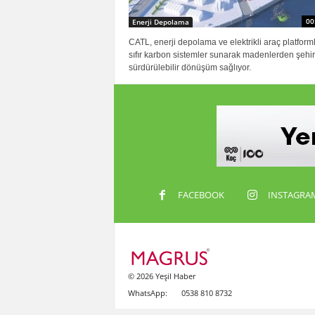
00
Enerji Depolama
CATL, enerji depolama ve elektrikli araç platforml
sıfır karbon sistemler sunarak madenlerden şehir
sürdürülebilir dönüşüm sağlıyor.
FACEBOOK
INSTAGRA
© 2026 Yeşil Haber
WhatsApp:
0538 810 8732