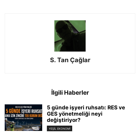
S. Tan Çağlar
İlgili Haberler
5 günde işyeri ruhsatı: RES ve
GES yönetmeliği neyi
değiştiriyor?
YEŞIL EKONOMI