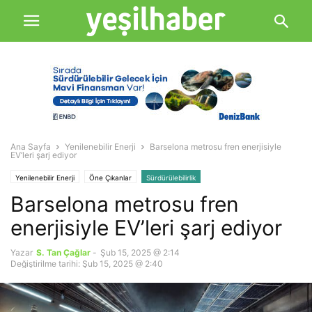
Ana Sayfa
Yenilenebilir Enerji
Barselona metrosu fren enerjisiyle
EV’leri şarj ediyor
Yenilenebilir Enerji
Öne Çıkanlar
Sürdürülebilirlik
Barselona metrosu fren
enerjisiyle EV’leri şarj ediyor
Yazar
S. Tan Çağlar
-
Şub 15, 2025 @ 2:14
Değiştirilme tarihi: Şub 15, 2025 @ 2:40