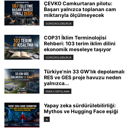
ÇEVKO Camkurtaran pilotu:
Başarı yalnızca toplanan cam
miktarıyla ölçülmeyecek
SÜRDÜRÜLEBILIRLIK
COP31 İklim Terminolojisi
Rehberi: 103 terim iklim dilini
ekonomik meseleye taşıyor
SÜRDÜRÜLEBILIRLIK
Türkiye’nin 33 GW’lık depolamalı
RES ve GES proje havuzu neden
yalnızca...
ENERJI DEPOLAMA
Yapay zeka sürdürülebilirliği:
Mythos ve Hugging Face eşiği
AI