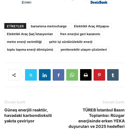
ETIKETLER
barselona metrocharge
Elektrikli Araç Altyapısı
Elektrikli Araç Şarj İstasyonları
fren enerjisi geri kazanımı
metro enerji verimliliği
şehir içi sürdürülebilir enerji
toplu taşıma enerji dönüşümü
yenilenebilir ulaşım çözümleri
Önceki İçerik
Sonraki İçerik
Güneş enerjili reaktör,
TÜREB İstanbul Basın
havadaki karbondioksiti
Toplantısı: Rüzgar
yakıta çeviriyor
enerjisinde erken YEKA
duyuruları ve 2025 hedefleri