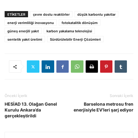
ETIKETLER
çevre dostu reaktörler
düşük karbonlu yakıtlar
enerji verimliliği inovasyonu
fotokatalitik dönüşüm
güneş enerjili yakıt
karbon yakalama teknolojisi
sentetik yakıt üretimi
Sürdürülebilir Enerji Çözümleri
Önceki İçerik
Sonraki İçerik
HESİAD 13. Olağan Genel
Barselona metrosu fren
Kurulu Ankara’da
enerjisiyle EV’leri şarj ediyor
gerçekleştirildi