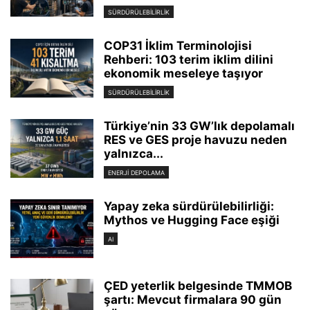
SÜRDÜRÜLEBILIRLIK
COP31 İklim Terminolojisi
Rehberi: 103 terim iklim dilini
ekonomik meseleye taşıyor
SÜRDÜRÜLEBILIRLIK
Türkiye’nin 33 GW’lık depolamalı
RES ve GES proje havuzu neden
yalnızca...
ENERJI DEPOLAMA
Yapay zeka sürdürülebilirliği:
Mythos ve Hugging Face eşiği
AI
ÇED yeterlik belgesinde TMMOB
şartı: Mevcut firmalara 90 gün