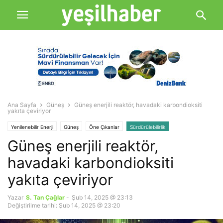
Ana Sayfa
Güneş
Güneş enerjili reaktör, havadaki karbondioksiti
yakıta çeviriyor
Yenilenebilir Enerji
Güneş
Öne Çıkanlar
Sürdürülebilirlik
Güneş enerjili reaktör,
havadaki karbondioksiti
yakıta çeviriyor
Yazar
S. Tan Çağlar
-
Şub 14, 2025 @ 23:13
Değiştirilme tarihi: Şub 14, 2025 @ 23:20