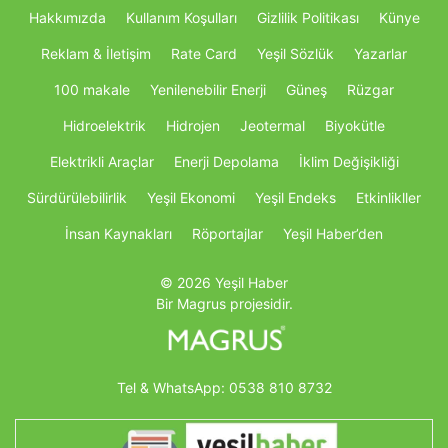
Hakkımızda
Kullanım Koşulları
Gizlilik Politikası
Künye
Reklam & İletişim
Rate Card
Yeşil Sözlük
Yazarlar
100 makale
Yenilenebilir Enerji
Güneş
Rüzgar
Hidroelektrik
Hidrojen
Jeotermal
Biyokütle
Elektrikli Araçlar
Enerji Depolama
İklim Değişikliği
Sürdürülebilirlik
Yeşil Ekonomi
Yeşil Endeks
Etkinlikller
İnsan Kaynakları
Röportajlar
Yeşil Haber’den
© 2026 Yeşil Haber
Bir Magrus projesidir.
Tel & WhatsApp:
0538 810 8732