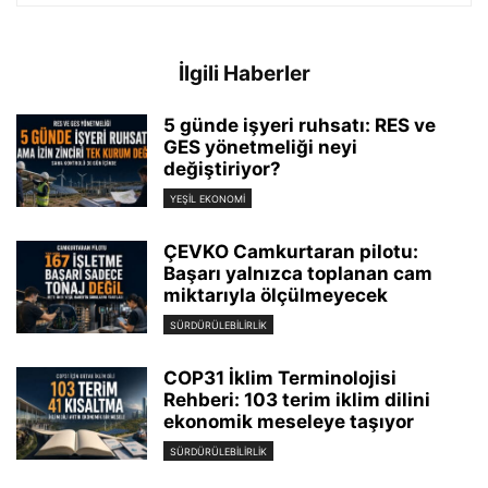
İlgili Haberler
5 günde işyeri ruhsatı: RES ve
GES yönetmeliği neyi
değiştiriyor?
YEŞIL EKONOMI
ÇEVKO Camkurtaran pilotu:
Başarı yalnızca toplanan cam
miktarıyla ölçülmeyecek
SÜRDÜRÜLEBILIRLIK
COP31 İklim Terminolojisi
Rehberi: 103 terim iklim dilini
ekonomik meseleye taşıyor
SÜRDÜRÜLEBILIRLIK