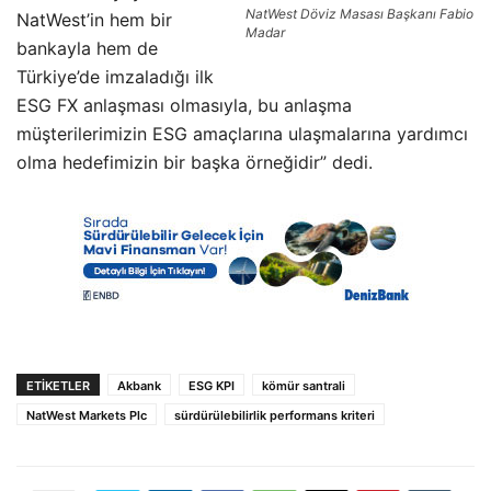
NatWest Döviz Masası Başkanı Fabio
NatWest’in hem bir
Madar
bankayla hem de
Türkiye’de imzaladığı ilk
ESG FX anlaşması olmasıyla, bu anlaşma
müşterilerimizin ESG amaçlarına ulaşmalarına yardımcı
olma hedefimizin bir başka örneğidir” dedi.
ETIKETLER
Akbank
ESG KPI
kömür santrali
NatWest Markets Plc
sürdürülebilirlik performans kriteri