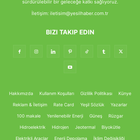
sürdürülebilir bir geleceğe katkı sağlıyoruz.
İletişim:
iletisim@yesilhaber.com.tr
BIZI TAKIP EDIN
Hakkımızda
Kullanım Koşulları
Gizlilik Politikası
Künye
Reklam & İletişim
Rate Card
Yeşil Sözlük
Yazarlar
100 makale
Yenilenebilir Enerji
Güneş
Rüzgar
Hidroelektrik
Hidrojen
Jeotermal
Biyokütle
Elektrikli Araçlar
Enerji Depolama
İklim Değişikliği