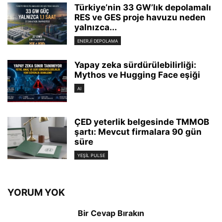
Türkiye’nin 33 GW’lık depolamalı
RES ve GES proje havuzu neden
yalnızca...
ENERJI DEPOLAMA
Yapay zeka sürdürülebilirliği:
Mythos ve Hugging Face eşiği
AI
ÇED yeterlik belgesinde TMMOB
şartı: Mevcut firmalara 90 gün
süre
YEŞIL PULSE
YORUM YOK
Bir Cevap Bırakın