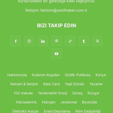
sürdürülebilir bir geleceğe katkı sağlıyoruz.
İletişim:
iletisim@yesilhaber.com.tr
BIZI TAKIP EDIN
Hakkımızda
Kullanım Koşulları
Gizlilik Politikası
Künye
Reklam & İletişim
Rate Card
Yeşil Sözlük
Yazarlar
100 makale
Yenilenebilir Enerji
Güneş
Rüzgar
Hidroelektrik
Hidrojen
Jeotermal
Biyokütle
Elektrikli Araçlar
Enerji Depolama
İklim Değişikliği