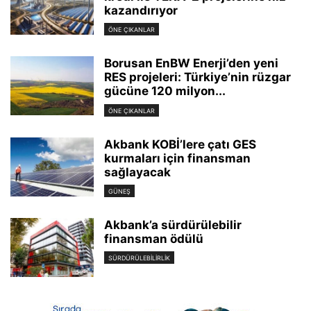
kazandırıyor
ÖNE ÇIKANLAR
Borusan EnBW Enerji’den yeni
RES projeleri: Türkiye’nin rüzgar
gücüne 120 milyon...
ÖNE ÇIKANLAR
Akbank KOBİ’lere çatı GES
kurmaları için finansman
sağlayacak
GÜNEŞ
Akbank’a sürdürülebilir
finansman ödülü
SÜRDÜRÜLEBILIRLIK