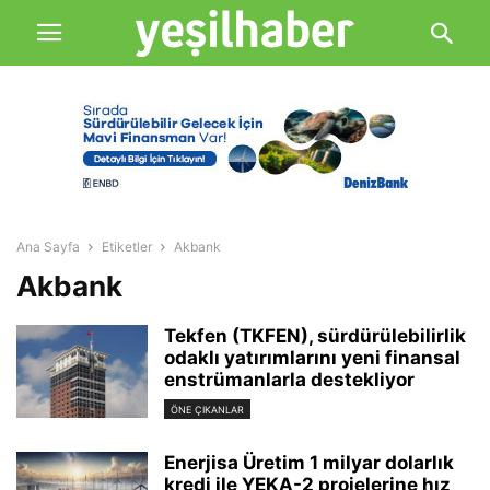
Ana Sayfa
Etiketler
Akbank
Akbank
Tekfen (TKFEN), sürdürülebilirlik
odaklı yatırımlarını yeni finansal
enstrümanlarla destekliyor
ÖNE ÇIKANLAR
Enerjisa Üretim 1 milyar dolarlık
kredi ile YEKA-2 projelerine hız