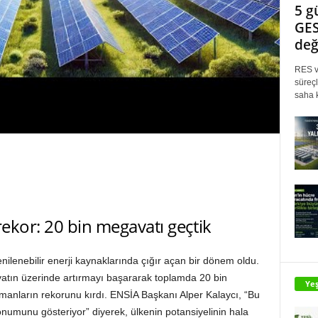
5 g
GES
değ
RES ve
süreçl
saha k
rekor: 20 bin megavatı geçtik
enilenebilir enerji kaynaklarında çığır açan bir dönem oldu.
atın üzerinde artırmayı başararak toplamda 20 bin
Yeş
anların rekorunu kırdı. ENSİA Başkanı Alper Kalaycı, “Bu
konumunu gösteriyor” diyerek, ülkenin potansiyelinin hala