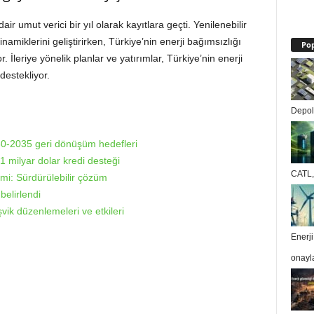
ir umut verici bir yıl olarak kayıtlara geçti. Yenilenebilir
inamiklerini geliştirirken, Türkiye’nin enerji bağımsızlığı
Pop
r. İleriye yönelik planlar ve yatırımlar, Türkiye’nin enerji
estekliyor.
Depola
030-2035 geri dönüşüm hedefleri
1 milyar dolar kredi desteği
CATL, 
imi: Sürdürülebilir çözüm
elirlendi
vik düzenlemeleri ve etkileri
Enerj
onayl