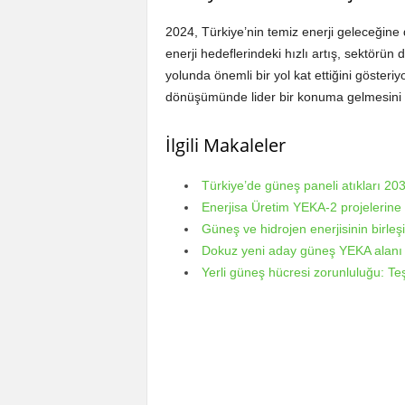
2024, Türkiye’nin temiz enerji geleceğine da
enerji hedeflerindeki hızlı artış, sektörün d
yolunda önemli bir yol kat ettiğini gösteriyo
dönüşümünde lider bir konuma gelmesini d
İlgili Makaleler
Türkiye’de güneş paneli atıkları 2
Enerjisa Üretim YEKA-2 projelerine 
Güneş ve hidrojen enerjisinin birleş
Dokuz yeni aday güneş YEKA alanı b
Yerli güneş hücresi zorunluluğu: Teş