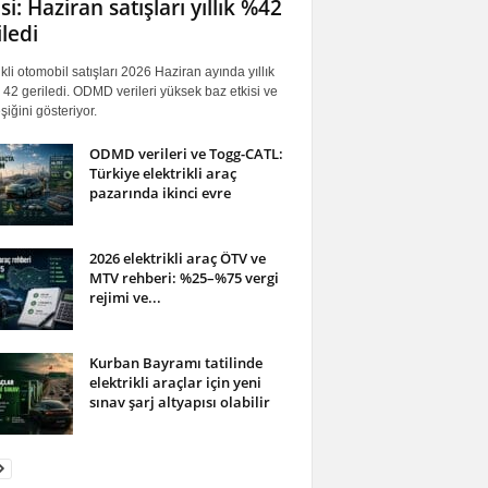
si: Haziran satışları yıllık %42
iledi
ikli otomobil satışları 2026 Haziran ayında yıllık
42 geriledi. ODMD verileri yüksek baz etkisi ve
iğini gösteriyor.
ODMD verileri ve Togg-CATL:
Türkiye elektrikli araç
pazarında ikinci evre
2026 elektrikli araç ÖTV ve
MTV rehberi: %25–%75 vergi
rejimi ve...
Kurban Bayramı tatilinde
elektrikli araçlar için yeni
sınav şarj altyapısı olabilir