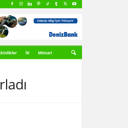
tkinlikler
İK
Mimari
rladı