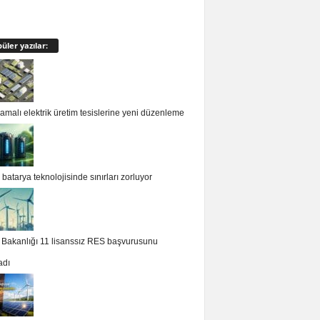
üler yazılar:
malı elektrik üretim tesislerine yeni düzenleme
batarya teknolojisinde sınırları zorluyor
i Bakanlığı 11 lisanssız RES başvurusunu
adı