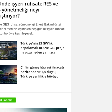
ünde işyeri ruhsatı: RES ve
 yönetmeliği neyi
iştiriyor?
 GES ruhsat yönetmeliği Enerji Bakanlığı izin
erini merkezileştirirken beş günlük işyeri ruhsatı
ontrolüyle kesinleşecek.
Türkiye’nin 33 GW’lık
depolamalı RES ve GES proje
havuzu neden yalnızca...
Çin’in güneş hücresi ihracatı
haziranda %16,5 düştü,
Türkiye yerlilikle büyüyor
il Endeks