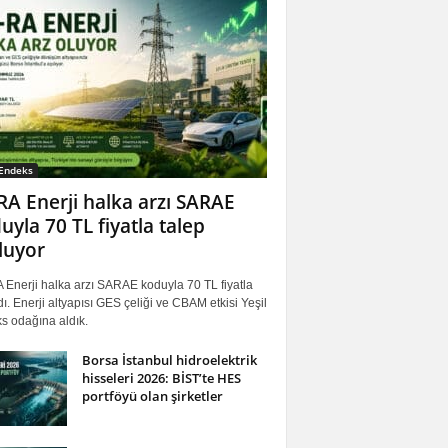
 Endeks
RA Enerji halka arzı SARAE
uyla 70 TL fiyatla talep
luyor
 Enerji halka arzı SARAE koduyla 70 TL fiyatla
ı. Enerji altyapısı GES çeliği ve CBAM etkisi Yeşil
s odağına aldık.
Borsa İstanbul hidroelektrik
hisseleri 2026: BİST’te HES
portföyü olan şirketler