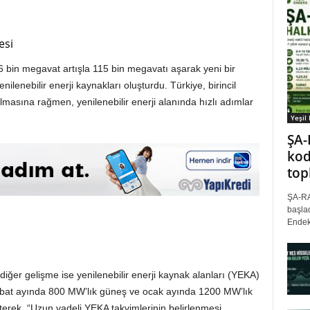
esi
 6 bin megavat artışla 115 bin megavatı aşarak yeni bir
ilenebilir enerji kaynakları oluşturdu. Türkiye, birincil
lmasına rağmen, yenilenebilir enerji alanında hızlı adımlar
Yeşil
ŞA-
kod
top
ŞA-RA
başlad
Endek
iğer gelişme ise yenilenebilir enerji kaynak alanları (YEKA)
 şubat ayında 800 MW’lık güneş ve ocak ayında 1200 MW’lık
rterek, “Uzun vadeli YEKA takvimlerinin belirlenmesi,