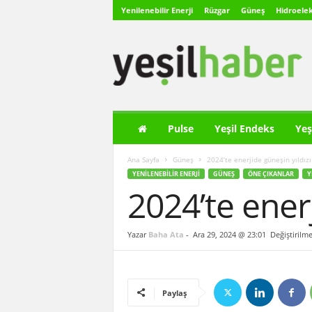
Yenilenebilir Enerji
Rüzgar
Güneş
Hidroelek
Y
e
ş
i
l
H
a
Pulse
Yeşil Endeks
Yeş
b
e
Ana Sayfa
Güneş
2024’te enerjide güneşin yıldızı
r
YENILENEBILIR ENERJI
GÜNEŞ
ÖNE ÇIKANLAR
Y
2024’te enerj
Yazar
Baha Ata
-
Ara 29, 2024 @ 23:01
Değiştirilme
Paylaş