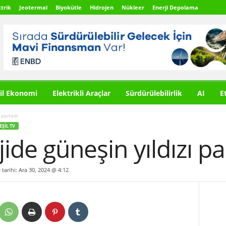
trik
Jeotermal
Biyokütle
Hidrojen
Nükleer
Enerji Depolama
il Ekonomi
Elektrikli Araçlar
Sürdürülebilirlik
AI
E
 parladı
EŞIL TV
ide güneşin yıldızı pa
 tarihi: Ara 30, 2024 @ 4:12