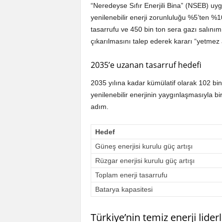
“Neredeyse Sıfır Enerjili Bina” (NSEB) uyg
yenilenebilir enerji zorunluluğu %5’ten %1
tasarrufu ve 450 bin ton sera gazı salını
çıkarılmasını talep ederek kararı “yetmez 
2035’e uzanan tasarruf hedefi
2035 yılına kadar kümülatif olarak 102 bin
yenilenebilir enerjinin yaygınlaşmasıyla bir
adım.
Hedef
Güneş enerjisi kurulu güç artışı
Rüzgar enerjisi kurulu güç artışı
Toplam enerji tasarrufu
Batarya kapasitesi
Türkiye’nin temiz enerji liderl