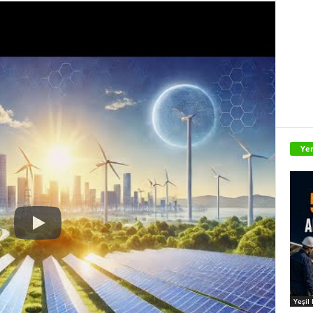
Yen
Yeşil