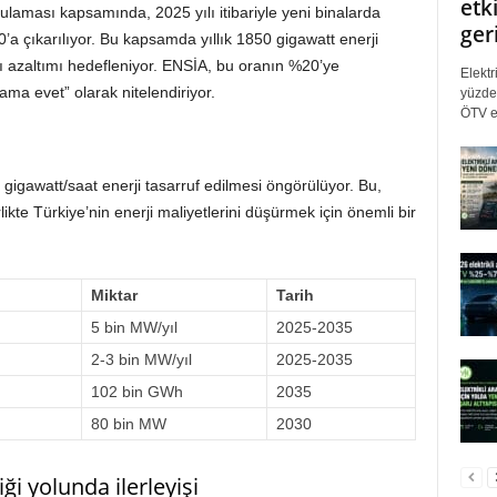
etki
ulaması kapsamında, 2025 yılı itibariyle yeni binalarda
ger
0’a çıkarılıyor. Bu kapsamda yıllık 1850 gigawatt enerji
mı azaltımı hedefleniyor. ENSİA, bu oranın %20’ye
Elektr
ama evet” olarak nitelendiriyor.
yüzde 
ÖTV eş
 gigawatt/saat enerji tasarruf edilmesi öngörülüyor. Bu,
likte Türkiye’nin enerji maliyetlerini düşürmek için önemli bir
Miktar
Tarih
5 bin MW/yıl
2025-2035
2-3 bin MW/yıl
2025-2035
102 bin GWh
2035
80 bin MW
2030
iği yolunda ilerleyişi