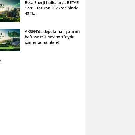
Beta Enerji halka arzı: BETAE
17-19 Haziran 2026 tarihinde
40 TL...
AKSEN’de depolamalı yatırım
haftası: 891 MW portföyde
izinler tamamlandı