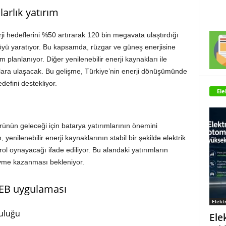
larlık yatırım
rji hedeflerini %50 artırarak 120 bin megavata ulaştırdığı
tföyü yaratıyor. Bu kapsamda, rüzgar ve güneş enerjisine
 planlanıyor. Diğer yenilenebilir enerji kaynakları ile
dolara ulaşacak. Bu gelişme, Türkiye’nin enerji dönüşümünde
defini destekliyor.
Ele
rünün geleceği için batarya yatırımlarının önemini
 yenilenebilir enerji kaynaklarının stabil bir şekilde elektrik
ol oynayacağı ifade ediliyor. Bu alandaki yatırımların
ivme kazanması bekleniyor.
SEB uygulaması
Elektr
luluğu
Ele