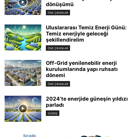
dönüşümü
ÖNE ÇIKANLAR
Uluslararası Temiz Enerji Günü:
Temiz enerjiyle geleceği
şekillendirelim
ÖNE ÇIKANLAR
Off-Grid yenilenebilir enerji
kurulumlarında yapı ruhsatı
dönemi
ÖNE ÇIKANLAR
2024’te enerjide güneşin yıldızı
parladı
GÜNEŞ