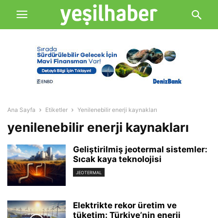
Ana Sayfa
Etiketler
Yenilenebilir enerji kaynakları
yenilenebilir enerji kaynakları
Geliştirilmiş jeotermal sistemler:
Sıcak kaya teknolojisi
JEOTERMAL
Elektrikte rekor üretim ve
tüketim: Türkiye’nin enerji