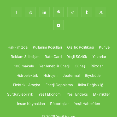
Hakkımızda
Kullanım Koşulları
Gizlilik Politikası
Künye
Reklam & İletişim
Rate Card
Yeşil Sözlük
Yazarlar
100 makale
Yenilenebilir Enerji
Güneş
Rüzgar
Hidroelektrik
Hidrojen
Jeotermal
Biyokütle
Elektrikli Araçlar
Enerji Depolama
İklim Değişikliği
Sürdürülebilirlik
Yeşil Ekonomi
Yeşil Endeks
Etkinlikller
İnsan Kaynakları
Röportajlar
Yeşil Haber’den
© 2026 Yeşil Haber