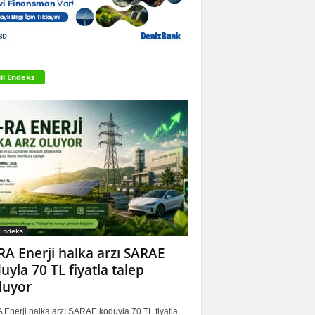
il Endeks
 Endeks
RA Enerji halka arzı SARAE
uyla 70 TL fiyatla talep
luyor
 Enerji halka arzı SARAE koduyla 70 TL fiyatla