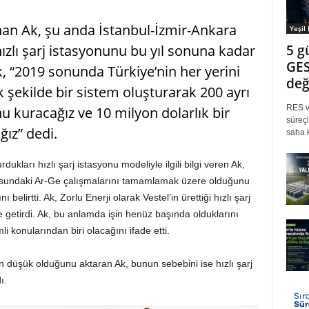
nan Ak, şu anda İstanbul-İzmir-Ankara
Yeşil
5 g
ızlı şarj istasyonunu bu yıl sonuna kadar
GES
ek, “2019 sonunda Türkiye’nin her yerini
değ
k şekilde bir sistem oluşturarak 200 ayrı
RES ve
nu kuracağız ve 10 milyon dolarlık bir
süreçl
ğız” dedi.
saha k
ukları hızlı şarj istasyonu modeliyle ilgili bilgi veren Ak,
onusundaki Ar-Ge çalışmalarını tamamlamak üzere olduğunu
elirtti. Ak, Zorlu Enerji olarak Vestel’in ürettiği hızlı şarj
e getirdi. Ak, bu anlamda işin henüz başında olduklarını
li konularından biri olacağını ifade etti.
ın düşük olduğunu aktaran Ak, bunun sebebini ise hızlı şarj
ı.