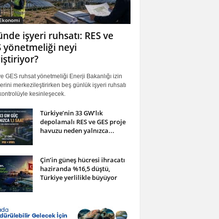
 Ekonomi
ünde işyeri ruhsatı: RES ve
 yönetmeliği neyi
iştiriyor?
 GES ruhsat yönetmeliği Enerji Bakanlığı izin
erini merkezileştirirken beş günlük işyeri ruhsatı
ontrolüyle kesinleşecek.
Türkiye’nin 33 GW’lık
depolamalı RES ve GES proje
havuzu neden yalnızca...
Çin’in güneş hücresi ihracatı
haziranda %16,5 düştü,
Türkiye yerlilikle büyüyor