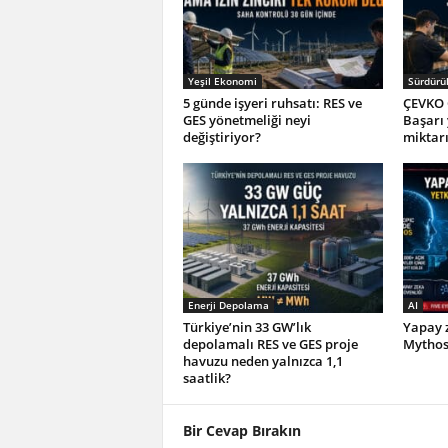
Yeşil Ekonomi
Sürdürül
5 günde işyeri ruhsatı: RES ve
ÇEVKO 
GES yönetmeliği neyi
Başarı
değiştiriyor?
miktar
Enerji Depolama
AI
Türkiye’nin 33 GW’lık
Yapay z
depolamalı RES ve GES proje
Mythos 
havuzu neden yalnızca 1,1
saatlik?
Bir Cevap Bırakın