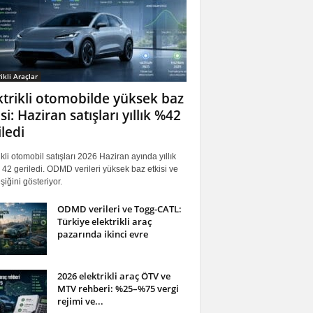
ikli Araçlar
ktrikli otomobilde yüksek baz
si: Haziran satışları yıllık %42
iledi
ikli otomobil satışları 2026 Haziran ayında yıllık
42 geriledi. ODMD verileri yüksek baz etkisi ve
iğini gösteriyor.
ODMD verileri ve Togg-CATL:
Türkiye elektrikli araç
pazarında ikinci evre
2026 elektrikli araç ÖTV ve
MTV rehberi: %25–%75 vergi
rejimi ve...