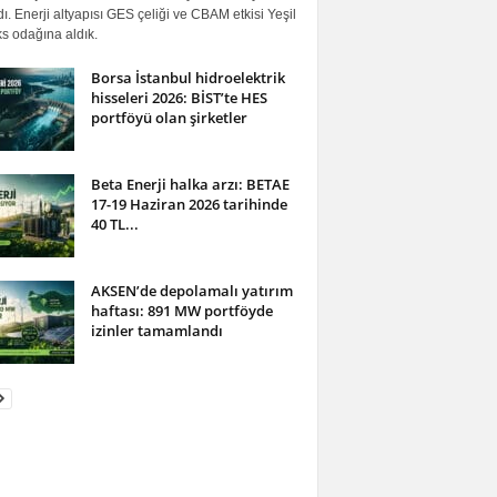
ı. Enerji altyapısı GES çeliği ve CBAM etkisi Yeşil
s odağına aldık.
Borsa İstanbul hidroelektrik
hisseleri 2026: BİST’te HES
portföyü olan şirketler
Beta Enerji halka arzı: BETAE
17-19 Haziran 2026 tarihinde
40 TL...
AKSEN’de depolamalı yatırım
haftası: 891 MW portföyde
izinler tamamlandı