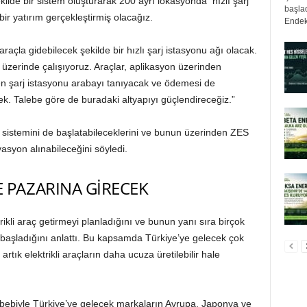
şekilde bir sistem oluşturarak 200 ayrı lokasyonda hızlı şarj
başlad
bir yatırım gerçekleştirmiş olacağız.
Endek
 araçla gidebilecek şekilde bir hızlı şarj istasyonu ağı olacak.
a üzerinde çalışıyoruz. Araçlar, aplikasyon üzerinden
ten şarj istasyonu arabayı tanıyacak ve ödemesi de
ek. Talebe göre de buradaki altyapıyı güçlendireceğiz.”
sistemini de başlatabileceklerini ve bunun üzerinden ZES
vasyon alınabileceğini söyledi.
E PAZARINA GİRECEK
ikli araç getirmeyi planladığını ve bunun yanı sıra birçok
başladığını anlattı. Bu kapsamda Türkiye’ye gelecek çok
tık elektrikli araçların daha ucuza üretilebilir hale
bebiyle Türkiye’ye gelecek markaların Avrupa, Japonya ve