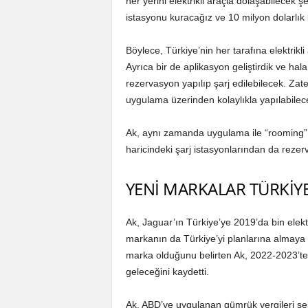
her yerini elektrikli araçla dolaşabilecek 
istasyonu kuracağız ve 10 milyon dolarlık 
Böylece, Türkiye’nin her tarafına elektrikli
Ayrıca bir de aplikasyon geliştirdik ve hal
rezervasyon yapılıp şarj edilebilecek. Za
uygulama üzerinden kolaylıkla yapılabilec
Ak, aynı zamanda uygulama ile “rooming” 
haricindeki şarj istasyonlarından da rezer
YENİ MARKALAR TÜRKİY
Ak, Jaguar’ın Türkiye’ye 2019’da bin elektr
markanın da Türkiye’yi planlarına almaya 
marka olduğunu belirten Ak, 2022-2023’te ar
geleceğini kaydetti.
Ak, ABD’ye uygulanan gümrük vergileri se