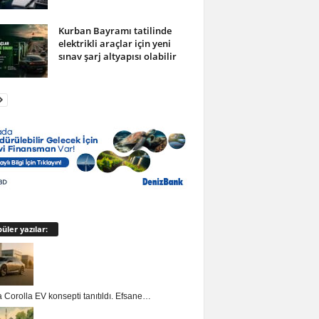
Kurban Bayramı tatilinde
elektrikli araçlar için yeni
sınav şarj altyapısı olabilir
üler yazılar:
 Corolla EV konsepti tanıtıldı. Efsane…