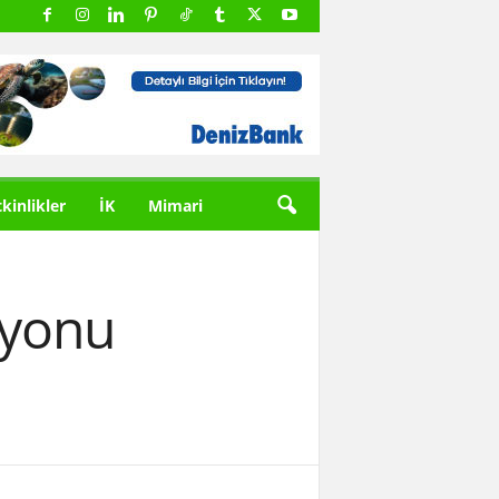
tkinlikler
İK
Mimari
asyonu