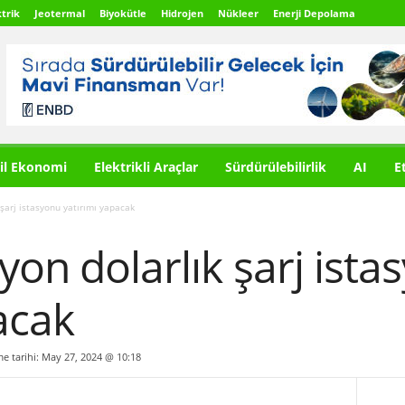
trik
Jeotermal
Biyokütle
Hidrojen
Nükleer
Enerji Depolama
il Ekonomi
Elektrikli Araçlar
Sürdürülebilirlik
AI
E
 şarj istasyonu yatırımı yapacak
yon dolarlık şarj ist
acak
me tarihi: May 27, 2024 @ 10:18