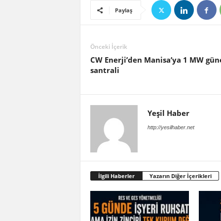
Paylaş
Önceki İçerik
CW Enerji’den Manisa’ya 1 MW gün
santrali
Yeşil Haber
http://yesilhaber.net
İlgili Haberler
Yazarın Diğer İçerikleri