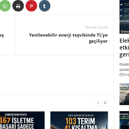
Sonraki İçerik
Elektr
eş
Yenilenebilir enerji teşvikinde TL’ye
Ele
geçiliyor
etki
ger
Elektr
yüzde 
ÖTV eş