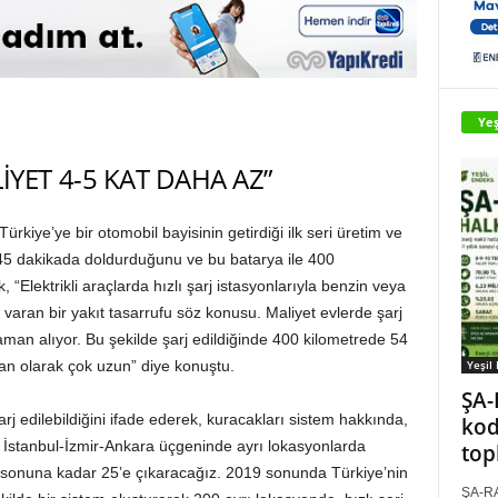
Yeş
İYET 4-5 KAT DAHA AZ”
kiye’ye bir otomobil bayisinin getirdiği ilk seri üretim ve
ı 45 dakikada doldurduğunu ve bu batarya ile 400
k, “Elektrikli araçlarda hızlı şarj istasyonlarıyla benzin veya
a varan bir yakıt tasarrufu söz konusu. Maliyet evlerde şarj
an alıyor. Bu şekilde şarj edildiğinde 400 kilometrede 54
Yeşil
aman olarak çok uzun” diye konuştu.
ŞA-
rj edilebildiğini ifade ederek, kuracakları sistem hakkında,
kod
unu İstanbul-İzmir-Ankara üçgeninde ayrı lokasyonlarda
top
yılsonuna kadar 25’e çıkaracağız. 2019 sonunda Türkiye’nin
ŞA-RA