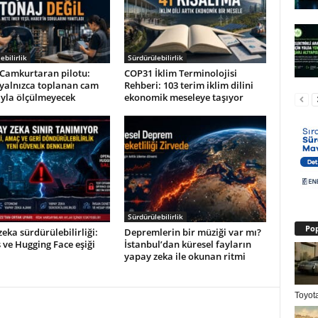
ebilirlik
Sürdürülebilirlik
Camkurtaran pilotu:
COP31 İklim Terminolojisi
 yalnızca toplanan cam
Rehberi: 103 terim iklim dilini
ıyla ölçülmeyecek
ekonomik meseleye taşıyor
Sürdürülebilirlik
Pop
eka sürdürülebilirliği:
Depremlerin bir müziği var mı?
ve Hugging Face eşiği
İstanbul’dan küresel fayların
yapay zeka ile okunan ritmi
Toyota