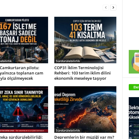
ebilirlik
Sürdürülebilirlik
Camkurtaran pilotu:
COP31 İklim Terminolojisi
 yalnızca toplanan cam
Rehberi: 103 terim iklim dilini
ıyla ölçülmeyecek
ekonomik meseleye taşıyor
Ele
Sürdürülebilirlik
eka sürdürülebilirliği:
Depremlerin bir müziği var mı?