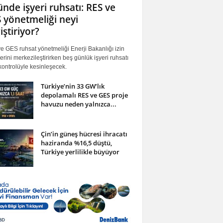
ünde işyeri ruhsatı: RES ve
 yönetmeliği neyi
iştiriyor?
 GES ruhsat yönetmeliği Enerji Bakanlığı izin
erini merkezileştirirken beş günlük işyeri ruhsatı
ontrolüyle kesinleşecek.
Türkiye’nin 33 GW’lık
depolamalı RES ve GES proje
havuzu neden yalnızca...
Çin’in güneş hücresi ihracatı
haziranda %16,5 düştü,
Türkiye yerlilikle büyüyor