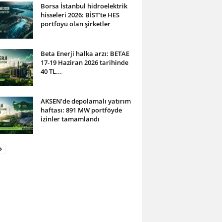
Borsa İstanbul hidroelektrik
hisseleri 2026: BİST’te HES
portföyü olan şirketler
Beta Enerji halka arzı: BETAE
17-19 Haziran 2026 tarihinde
40 TL...
AKSEN’de depolamalı yatırım
haftası: 891 MW portföyde
izinler tamamlandı