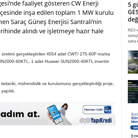
esi’nde faaliyet gösteren CW Enerji
5 g
GES
ilçesinde inşa edilen toplam 1 MW kurulu
değ
men Saraç Güneş Enerjisi Santrali’nin
rihinde alındı ve işletmeye hazır hale
RES ve
süreçl
saha k
 üretimi gerçekleştirilen 4554 adet CWT/ 275-60P marka
SUN2000-60KTL, 1 adet Huawei SUN2000-40KTL invertör
 tedariki, mühendislik ve kurulumunu gerçekleştirdiği proje,
 yapıldı.