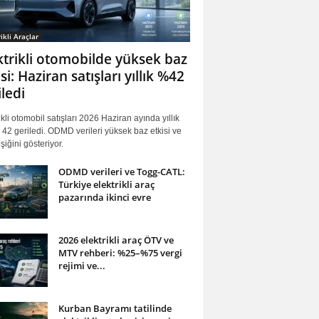
ikli Araçlar
ktrikli otomobilde yüksek baz
si: Haziran satışları yıllık %42
iledi
ikli otomobil satışları 2026 Haziran ayında yıllık
42 geriledi. ODMD verileri yüksek baz etkisi ve
iğini gösteriyor.
ODMD verileri ve Togg-CATL:
Türkiye elektrikli araç
pazarında ikinci evre
2026 elektrikli araç ÖTV ve
MTV rehberi: %25–%75 vergi
rejimi ve...
Kurban Bayramı tatilinde