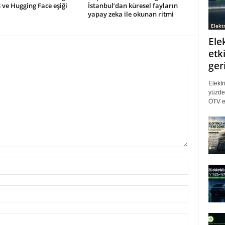
ve Hugging Face eşiği
İstanbul’dan küresel fayların
yapay zeka ile okunan ritmi
Elektr
Ele
etki
ger
Elektr
yüzde 
ÖTV eş