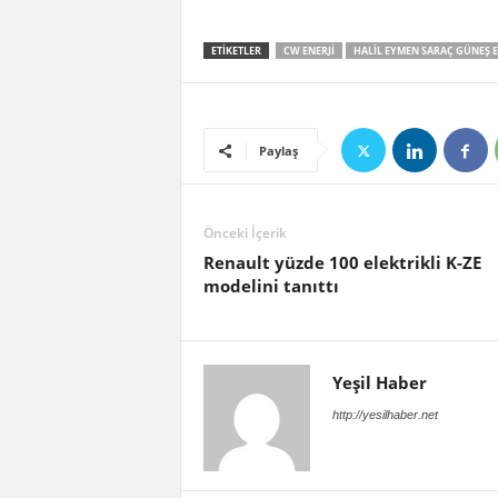
ETIKETLER
CW ENERJI
HALIL EYMEN SARAÇ GÜNEŞ E
Paylaş
Önceki İçerik
Renault yüzde 100 elektrikli K-ZE
modelini tanıttı
Yeşil Haber
http://yesilhaber.net