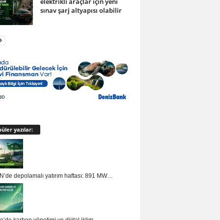
elektrikli araçlar için yeni
sınav şarj altyapısı olabilir
üler yazılar:
’de depolamalı yatırım haftası: 891 MW…
e’de karbon yönetimi ve dijital iklim…