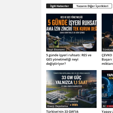
İlgili Haberler
Yazarın Diğer İçerikleri
Yeşil Ekonomi
Sürdürül
5 günde işyeri ruhsatı: RES ve
ÇEVKO 
GES yönetmeliği neyi
Başarı
değiştiriyor?
miktar
Enerji Depolama
AI
Türkiye’nin 33 GW’lık
Yapay z