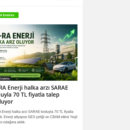
il Endeks
 Endeks
RA Enerji halka arzı SARAE
uyla 70 TL fiyatla talep
luyor
 Enerji halka arzı SARAE koduyla 70 TL fiyatla
ı. Enerji altyapısı GES çeliği ve CBAM etkisi Yeşil
s odağına aldık.