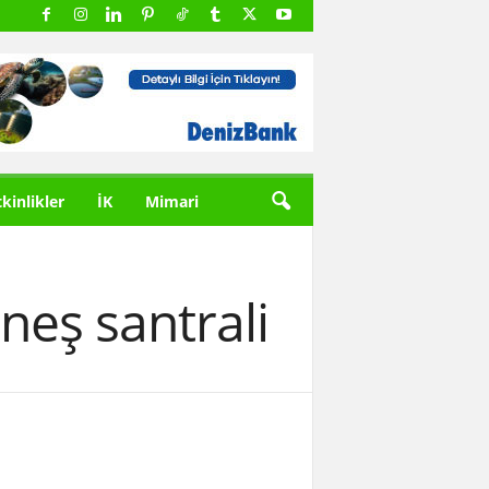
tkinlikler
İK
Mimari
neş santrali