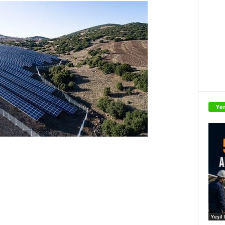
Yen
Yeşil