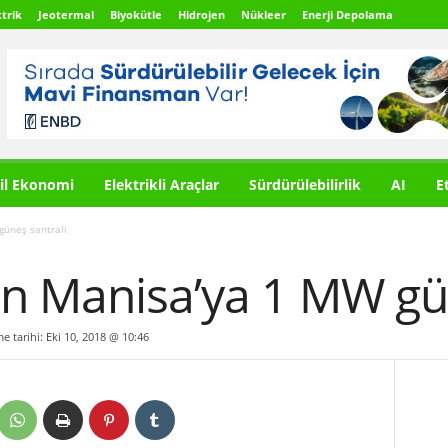
trik
Jeotermal
Biyokütle
Hidrojen
Nükleer
Enerji Depolama
il Ekonomi
Elektrikli Araçlar
Sürdürülebilirlik
AI
E
güneş santrali
en Manisa’ya 1 MW gü
me tarihi: Eki 10, 2018 @ 10:46