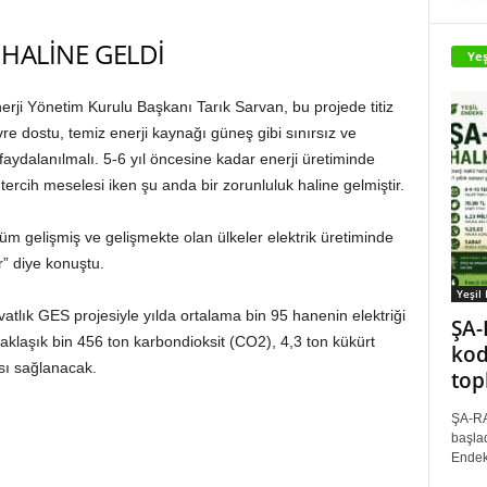
HALİNE GELDİ
Yeş
rji Yönetim Kurulu Başkanı Tarık Sarvan, bu projede titiz
vre dostu, temiz enerji kaynağı güneş gibi sınırsız ve
aydalanılmalı. 5-6 yıl öncesine kadar enerji üretiminde
 tercih meselesi iken şu anda bir zorunluluk haline gelmiştir.
üm gelişmiş ve gelişmekte olan ülkeler elektrik üretiminde
” diye konuştu.
Yeşil
tlık GES projesiyle yılda ortalama bin 95 hanenin elektriği
ŞA-
k yaklaşık bin 456 ton karbondioksit (CO2), 4,3 ton kükürt
kod
sı sağlanacak.
top
ŞA-RA
başlad
Endek