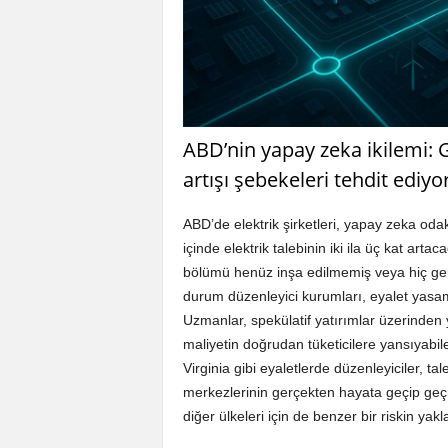
ABD’nin yapay zeka ikilemi: 
artışı şebekeleri tehdit ediyo
ABD’de elektrik şirketleri, yapay zeka oda
içinde elektrik talebinin iki ila üç kat art
bölümü henüz inşa edilmemiş veya hiç ger
durum düzenleyici kurumları, eyalet yasama
Uzmanlar, spekülatif yatırımlar üzerinden 
maliyetin doğrudan tüketicilere yansıyabi
Virginia gibi eyaletlerde düzenleyiciler, t
merkezlerinin gerçekten hayata geçip geçm
diğer ülkeleri için de benzer bir riskin ya