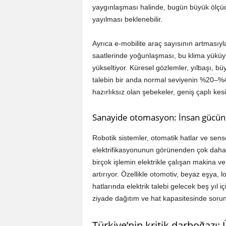
yaygınlaşması halinde, bugün büyük ölçüd
yayılması beklenebilir.
Ayrıca e-mobilite araç sayısının artmasıyla
saatlerinde yoğunlaşması, bu klima yüküyle
yükseltiyor. Küresel gözlemler, yılbaşı, 
talebin bir anda normal seviyenin %20–%40 ü
hazırlıksız olan şebekeler, geniş çaplı kesin
Sanayide otomasyon: İnsan gücün
Robotik sistemler, otomatik hatlar ve sensö
elektrifikasyonunun görünenden çok daha h
birçok işlemin elektrikle çalışan makina ve r
artırıyor. Özellikle otomotiv, beyaz eşya, 
hatlarında elektrik talebi gelecek beş yıl
ziyade dağıtım ve hat kapasitesinde soru
Türkiye’nin kritik darboğazı: