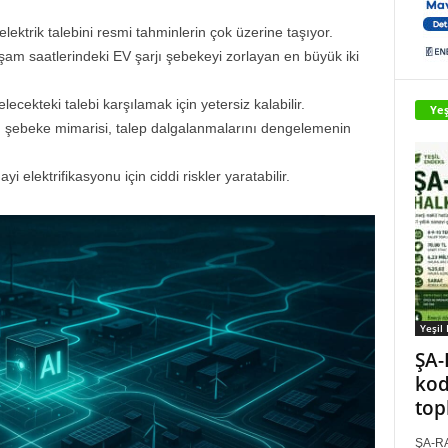
lektrik talebini resmi tahminlerin çok üzerine taşıyor.
am saatlerindeki EV şarjı şebekeyi zorlayan en büyük iki
lecekteki talebi karşılamak için yetersiz kalabilir.
Yeş
n şebeke mimarisi, talep dalgalanmalarını dengelemenin
lektrifikasyonu için ciddi riskler yaratabilir.
Yeşil
ŞA-
kod
top
ŞA-RA