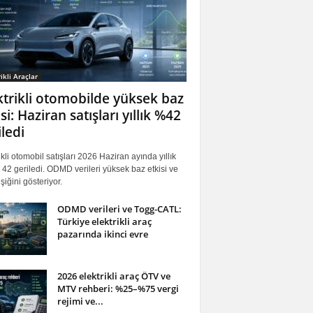
ikli Araçlar
ktrikli otomobilde yüksek baz
si: Haziran satışları yıllık %42
iledi
ikli otomobil satışları 2026 Haziran ayında yıllık
42 geriledi. ODMD verileri yüksek baz etkisi ve
iğini gösteriyor.
ODMD verileri ve Togg-CATL:
Türkiye elektrikli araç
pazarında ikinci evre
2026 elektrikli araç ÖTV ve
MTV rehberi: %25–%75 vergi
rejimi ve...