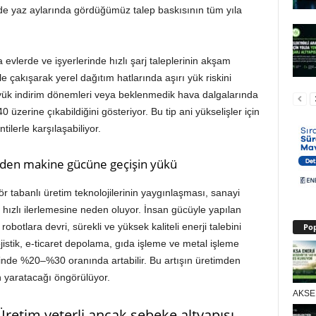
e yaz aylarında gördüğümüz talep baskısının tüm yıla
 evlerde ve işyerlerinde hızlı şarj taleplerinin akşam
 çakışarak yerel dağıtım hatlarında aşırı yük riskini
büyük indirim dönemleri veya beklenmedik hava dalgalarında
zerine çıkabildiğini gösteriyor. Bu tip ani yükselişler için
tilerle karşılaşabiliyor.
den makine gücüne geçişin yükü
r tabanlı üretim teknolojilerinin yaygınlaşması, sanayi
ızlı ilerlemesine neden oluyor. İnsan gücüyle yapılan
obotlara devri, sürekli ve yüksek kaliteli enerji talebini
Pop
lojistik, e-ticaret depolama, gıda işleme ve metal işleme
 içinde %20–%30 oranında artabilir. Bu artışın üretimden
n yaratacağı öngörülüyor.
AKSEN
 Üretim yeterli ancak şebeke altyapısı