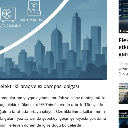
Elektr
Ele
etki
ger
Elektr
yüzde 
ÖTV eş
lektrikli araç ve ısı pompası dalgası
sı pompalarının yaygınlaşması, mutfak ve cihaz dönüşümü ile
aşı elektrik tüketimini %50’nin üzerinde artırdı. Türkiye’de
utma tarafında ortaya çıkıyor. Özellikle klima kullanımının
algaları, yaz aylarında şebekeyi geçmişe kıyasla çok daha
rının ilerleyen dönemde iç ve doğu bölgelerde