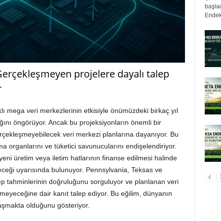
başlad
Endek
Gerçekleşmeyen projelere dayalı talep
r
klı mega veri merkezlerinin etkisiyle önümüzdeki birkaç yıl
acağını öngörüyor. Ancak bu projeksiyonların önemli bir
çekleşmeyebilecek veri merkezi planlarına dayanıyor. Bu
 organlarını ve tüketici savunucularını endişelendiriyor.
yeni üretim veya iletim hatlarının finanse edilmesi halinde
leceği uyarısında bulunuyor. Pennsylvania, Teksas ve
alep tahminlerinin doğruluğunu sorguluyor ve planlanan veri
eyeceğine dair kanıt talep ediyor. Bu eğilim, dünyanın
klaşmakta olduğunu gösteriyor.