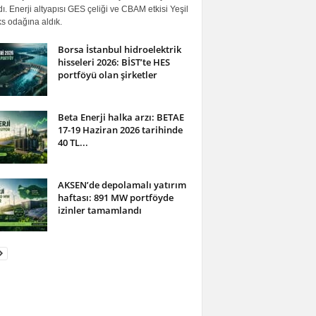
ı. Enerji altyapısı GES çeliği ve CBAM etkisi Yeşil
s odağına aldık.
Borsa İstanbul hidroelektrik
hisseleri 2026: BİST’te HES
portföyü olan şirketler
Beta Enerji halka arzı: BETAE
17-19 Haziran 2026 tarihinde
40 TL...
AKSEN’de depolamalı yatırım
haftası: 891 MW portföyde
izinler tamamlandı