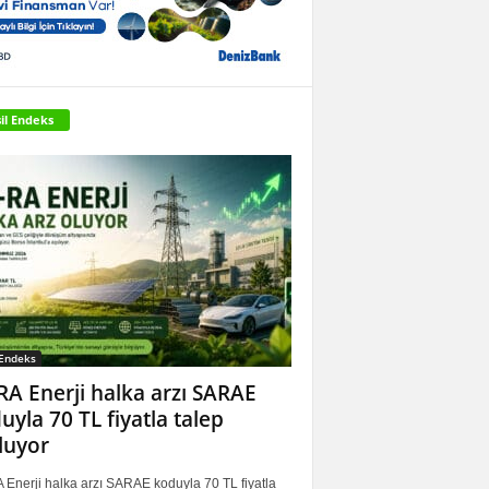
il Endeks
 Endeks
RA Enerji halka arzı SARAE
uyla 70 TL fiyatla talep
luyor
 Enerji halka arzı SARAE koduyla 70 TL fiyatla