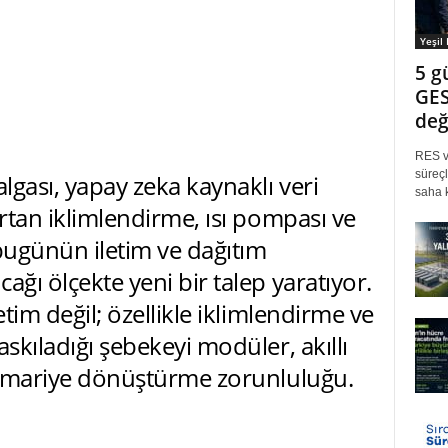
Yeşil
5 g
GES
değ
RES ve
süreçl
algası, yapay zeka kaynaklı veri
saha k
artan iklimlendirme, ısı pompası ve
, bugünün iletim ve dağıtım
ağı ölçekte yeni bir talep yaratıyor.
etim değil; özellikle iklimlendirme ve
askıladığı şebekeyi modüler, akıllı
 mimariye dönüştürme zorunluluğu.