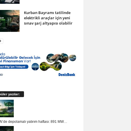
Kurban Bayramı tatilinde
elektrikli araçlar için yeni
sınav şarj altyapısı olabilir
üler yazılar:
’de depolamalı yatırım haftası: 891 MW…