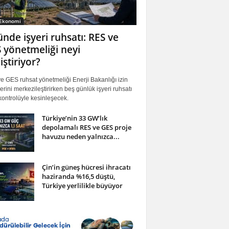
 Ekonomi
ünde işyeri ruhsatı: RES ve
 yönetmeliği neyi
iştiriyor?
 GES ruhsat yönetmeliği Enerji Bakanlığı izin
erini merkezileştirirken beş günlük işyeri ruhsatı
ontrolüyle kesinleşecek.
Türkiye’nin 33 GW’lık
depolamalı RES ve GES proje
havuzu neden yalnızca...
Çin’in güneş hücresi ihracatı
haziranda %16,5 düştü,
Türkiye yerlilikle büyüyor