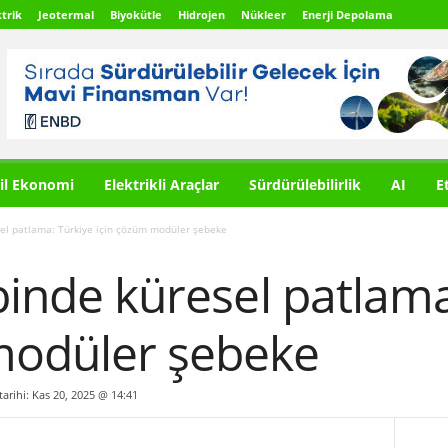
trik
Jeotermal
Biyokütle
Hidrojen
Nükleer
Enerji Depolama
il Ekonomi
Elektrikli Araçlar
Sürdürülebilirlik
AI
E
sel patlama: Türkiye için çözüm modüler şebeke
ebinde küresel patlam
modüler şebeke
tarihi: Kas 20, 2025 @ 14:41