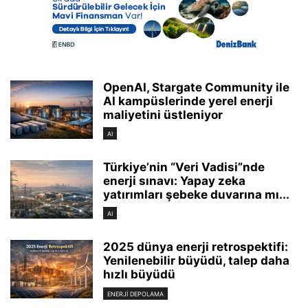
OpenAI, Stargate Community ile
AI kampüslerinde yerel enerji
maliyetini üstleniyor
AI
Türkiye’nin “Veri Vadisi”nde
enerji sınavı: Yapay zeka
yatırımları şebeke duvarına mı...
AI
2025 dünya enerji retrospektifi:
Yenilenebilir büyüdü, talep daha
hızlı büyüdü
ENERJI DEPOLAMA