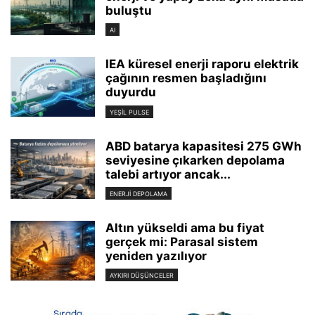
buluştu
AI
IEA küresel enerji raporu elektrik
çağının resmen başladığını
duyurdu
YEŞIL PULSE
ABD batarya kapasitesi 275 GWh
seviyesine çıkarken depolama
talebi artıyor ancak...
ENERJI DEPOLAMA
Altın yükseldi ama bu fiyat
gerçek mi: Parasal sistem
yeniden yazılıyor
AYKIRI DÜŞÜNCELER