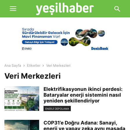
Ana Sayfa
Etiketler
Veri Merkezleri
Veri Merkezleri
Elektrifikasyonun ikinci perdesi:
Bataryalar enerji sistemini nasıl
yeniden şekillendiriyor
ENERJI DEPOLAMA
COP31’e Doğru Adana: Sanayi,
enerji ve yapay zeka aynı masada