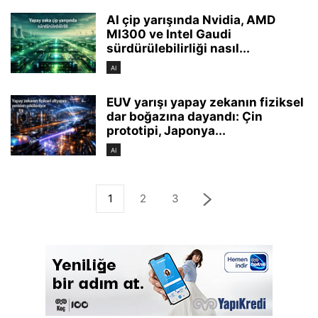
AI çip yarışında Nvidia, AMD
MI300 ve Intel Gaudi
sürdürülebilirliği nasıl...
AI
EUV yarışı yapay zekanın fiziksel
dar boğazına dayandı: Çin
prototipi, Japonya...
AI
1
2
3