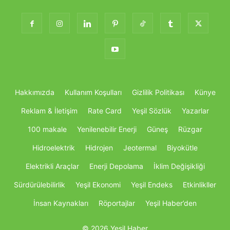
Hakkımızda
Kullanım Koşulları
Gizlilik Politikası
Künye
Reklam & İletişim
Rate Card
Yeşil Sözlük
Yazarlar
100 makale
Yenilenebilir Enerji
Güneş
Rüzgar
Hidroelektrik
Hidrojen
Jeotermal
Biyokütle
Elektrikli Araçlar
Enerji Depolama
İklim Değişikliği
Sürdürülebilirlik
Yeşil Ekonomi
Yeşil Endeks
Etkinlikller
İnsan Kaynakları
Röportajlar
Yeşil Haber’den
© 2026 Yeşil Haber