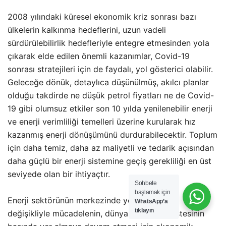
2008 yılındaki küresel ekonomik kriz sonrası bazı
ülkelerin kalkınma hedeflerini, uzun vadeli
sürdürülebilirlik hedefleriyle entegre etmesinden yola
çıkarak elde edilen önemli kazanımlar, Covid-19
sonrası stratejileri için de faydalı, yol gösterici olabilir.
Geleceğe dönük, detaylıca düşünülmüş, akılcı planlar
olduğu takdirde ne düşük petrol fiyatları ne de Covid-
19 gibi olumsuz etkiler son 10 yılda yenilenebilir enerji
ve enerji verimliliği temelleri üzerine kurularak hız
kazanmış enerji dönüşümünü durdurabilecektir. Toplum
için daha temiz, daha az maliyetli ve tedarik açısından
daha güçlü bir enerji sistemine geçiş gerekliliği en üst
seviyede olan bir ihtiyaçtır.
Sohbete
başlamak için
Enerji sektörünün merkezinde yer aldığı iklim
WhatsApp’a
tıklayın
değişikliyle mücadelenin, dünyanın öncelik listesinin