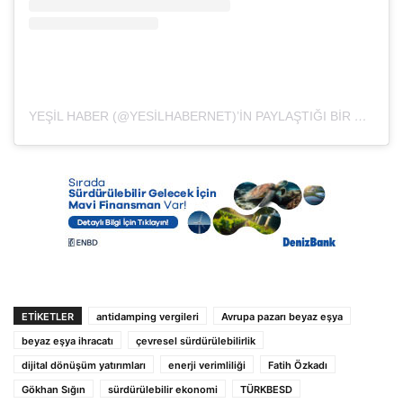
YEŞIL HABER (@YESILHABERNET)’IN PAYLAŞTIĞI BIR GÖNDERI
ETIKETLER
antidamping vergileri
Avrupa pazarı beyaz eşya
beyaz eşya ihracatı
çevresel sürdürülebilirlik
dijital dönüşüm yatırımları
enerji verimliliği
Fatih Özkadı
Gökhan Sığın
sürdürülebilir ekonomi
TÜRKBESD