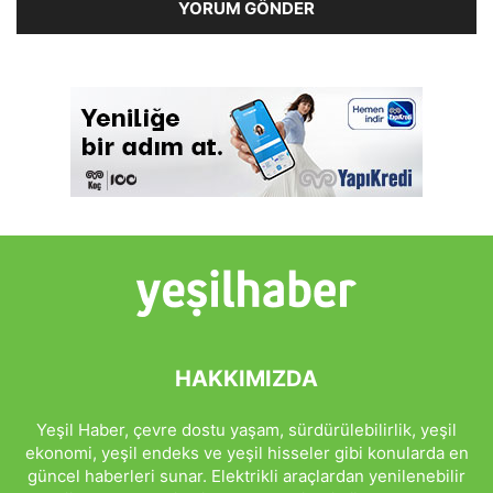
HAKKIMIZDA
Yeşil Haber, çevre dostu yaşam, sürdürülebilirlik, yeşil
ekonomi, yeşil endeks ve yeşil hisseler gibi konularda en
güncel haberleri sunar. Elektrikli araçlardan yenilenebilir