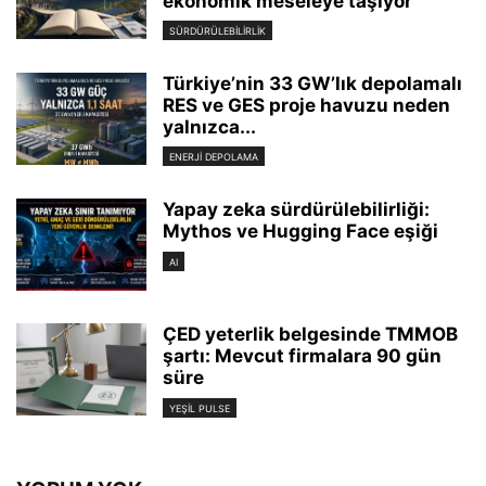
ekonomik meseleye taşıyor
SÜRDÜRÜLEBILIRLIK
Türkiye’nin 33 GW’lık depolamalı
RES ve GES proje havuzu neden
yalnızca...
ENERJI DEPOLAMA
Yapay zeka sürdürülebilirliği:
Mythos ve Hugging Face eşiği
AI
ÇED yeterlik belgesinde TMMOB
şartı: Mevcut firmalara 90 gün
süre
YEŞIL PULSE