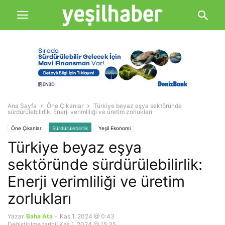
Ana Sayfa
Öne Çıkanlar
Türkiye beyaz eşya sektöründe
sürdürülebilirlik: Enerji verimliliği ve üretim zorlukları
Öne Çıkanlar
Sürdürülebilirlik
Yeşil Ekonomi
Türkiye beyaz eşya
sektöründe sürdürülebilirlik:
Enerji verimliliği ve üretim
zorlukları
Yazar
Baha Ata
-
Kas 1, 2024 @ 0:43
Değiştirilme tarihi: Kas 1, 2024 @ 15:35