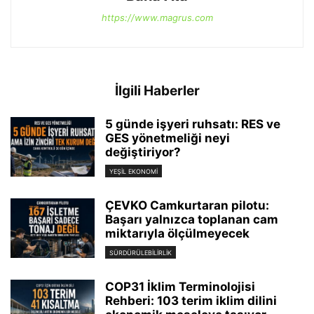
https://www.magrus.com
İlgili Haberler
5 günde işyeri ruhsatı: RES ve
GES yönetmeliği neyi
değiştiriyor?
YEŞIL EKONOMI
ÇEVKO Camkurtaran pilotu:
Başarı yalnızca toplanan cam
miktarıyla ölçülmeyecek
SÜRDÜRÜLEBILIRLIK
COP31 İklim Terminolojisi
Rehberi: 103 terim iklim dilini