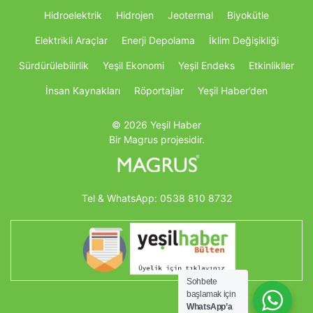
Hidroelektrik
Hidrojen
Jeotermal
Biyokütle
Elektrikli Araçlar
Enerji Depolama
İklim Değişikliği
Sürdürülebilirlik
Yeşil Ekonomi
Yeşil Endeks
Etkinlikller
İnsan Kaynakları
Röportajlar
Yeşil Haber’den
© 2026 Yeşil Haber
Bir Magrus projesidir.
Tel & WhatsApp:
0538 810 8732
Sohbete
başlamak için
WhatsApp’a