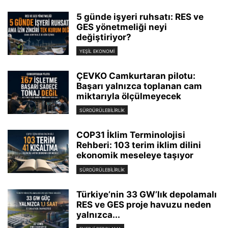
5 günde işyeri ruhsatı: RES ve
GES yönetmeliği neyi
değiştiriyor?
YEŞIL EKONOMI
ÇEVKO Camkurtaran pilotu:
Başarı yalnızca toplanan cam
miktarıyla ölçülmeyecek
SÜRDÜRÜLEBILIRLIK
COP31 İklim Terminolojisi
Rehberi: 103 terim iklim dilini
ekonomik meseleye taşıyor
SÜRDÜRÜLEBILIRLIK
Türkiye’nin 33 GW’lık depolamalı
RES ve GES proje havuzu neden
yalnızca...