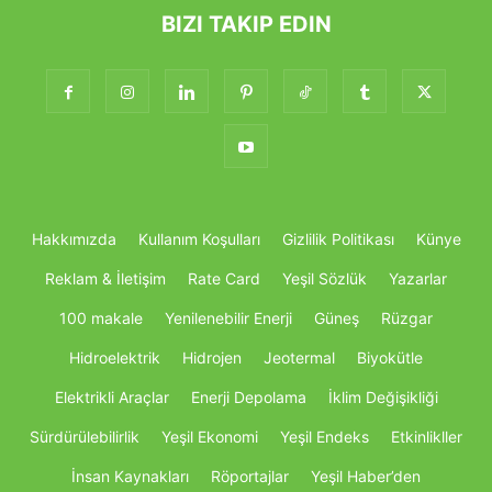
BIZI TAKIP EDIN
Hakkımızda
Kullanım Koşulları
Gizlilik Politikası
Künye
Reklam & İletişim
Rate Card
Yeşil Sözlük
Yazarlar
100 makale
Yenilenebilir Enerji
Güneş
Rüzgar
Hidroelektrik
Hidrojen
Jeotermal
Biyokütle
Elektrikli Araçlar
Enerji Depolama
İklim Değişikliği
Sürdürülebilirlik
Yeşil Ekonomi
Yeşil Endeks
Etkinlikller
İnsan Kaynakları
Röportajlar
Yeşil Haber’den