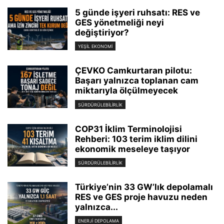
5 günde işyeri ruhsatı: RES ve
GES yönetmeliği neyi
değiştiriyor?
YEŞIL EKONOMI
ÇEVKO Camkurtaran pilotu:
Başarı yalnızca toplanan cam
miktarıyla ölçülmeyecek
SÜRDÜRÜLEBILIRLIK
COP31 İklim Terminolojisi
Rehberi: 103 terim iklim dilini
ekonomik meseleye taşıyor
SÜRDÜRÜLEBILIRLIK
Türkiye’nin 33 GW’lık depolamalı
RES ve GES proje havuzu neden
yalnızca...
ENERJI DEPOLAMA