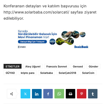
Konferansın detayları ve katılım başvurusu için
http://www.solarbaba.com/solarcati/ sayfası ziyaret
edilebiliyor.
ETIKETLER
Ateş Uğurel
Francois Sonnet
Gensed
Günder
GÜYAD
kripto para
Solarbaba
SolarÇatı2018
SolarCoin