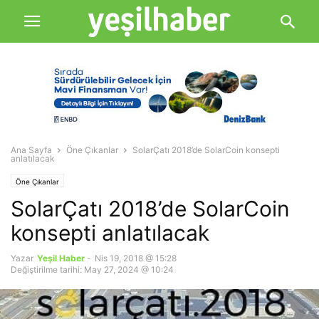
Ana Sayfa
Öne Çıkanlar
SolarÇatı 2018’de SolarCoin konsepti
anlatılacak
Öne Çıkanlar
SolarÇatı 2018’de SolarCoin
konsepti anlatılacak
Yazar
Yeşil Haber
-
Nis 19, 2018 @ 15:28
Değiştirilme tarihi: May 27, 2024 @ 10:24