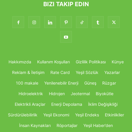
BIZI TAKIP EDIN
Hakkımızda
Kullanım Koşulları
Gizlilik Politikası
Künye
Reklam & İletişim
Rate Card
Yeşil Sözlük
Yazarlar
100 makale
Yenilenebilir Enerji
Güneş
Rüzgar
Hidroelektrik
Hidrojen
Jeotermal
Biyokütle
Elektrikli Araçlar
Enerji Depolama
İklim Değişikliği
Sürdürülebilirlik
Yeşil Ekonomi
Yeşil Endeks
Etkinlikller
İnsan Kaynakları
Röportajlar
Yeşil Haber’den