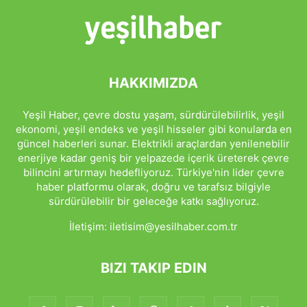
HAKKIMIZDA
Yeşil Haber, çevre dostu yaşam, sürdürülebilirlik, yeşil
ekonomi, yeşil endeks ve yeşil hisseler gibi konularda en
güncel haberleri sunar. Elektrikli araçlardan yenilenebilir
enerjiye kadar geniş bir yelpazede içerik üreterek çevre
bilincini artırmayı hedefliyoruz. Türkiye'nin lider çevre
haber platformu olarak, doğru ve tarafsız bilgiyle
sürdürülebilir bir geleceğe katkı sağlıyoruz.
İletişim:
iletisim@yesilhaber.com.tr
BIZI TAKIP EDIN