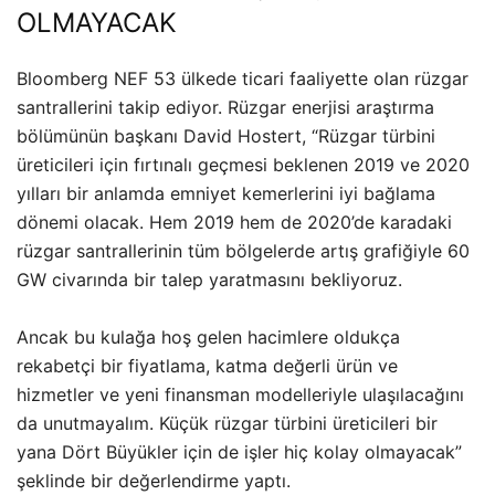
OLMAYACAK
Bloomberg NEF 53 ülkede ticari faaliyette olan rüzgar
santrallerini takip ediyor. Rüzgar enerjisi araştırma
bölümünün başkanı David Hostert, “Rüzgar türbini
üreticileri için fırtınalı geçmesi beklenen 2019 ve 2020
yılları bir anlamda emniyet kemerlerini iyi bağlama
dönemi olacak. Hem 2019 hem de 2020’de karadaki
rüzgar santrallerinin tüm bölgelerde artış grafiğiyle 60
GW civarında bir talep yaratmasını bekliyoruz.
Ancak bu kulağa hoş gelen hacimlere oldukça
rekabetçi bir fiyatlama, katma değerli ürün ve
hizmetler ve yeni finansman modelleriyle ulaşılacağını
da unutmayalım. Küçük rüzgar türbini üreticileri bir
yana Dört Büyükler için de işler hiç kolay olmayacak”
şeklinde bir değerlendirme yaptı.