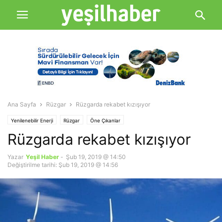
Ana Sayfa
Rüzgar
Rüzgarda rekabet kızışıyor
Yenilenebilir Enerji
Rüzgar
Öne Çıkanlar
Rüzgarda rekabet kızışıyor
Yazar
Yeşil Haber
-
Şub 19, 2019 @ 14:50
Değiştirilme tarihi: Şub 19, 2019 @ 14:56