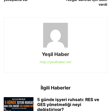
verdi
Yeşil Haber
http://yesilhaber.net
İlgili Haberler
5 günde işyeri ruhsatı: RES ve
GES yönetmeliği neyi
değiştiriyor?