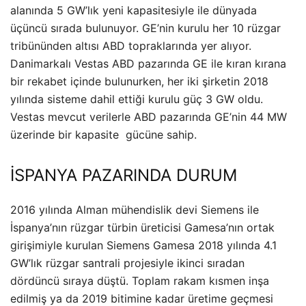
alanında 5 GW’lık yeni kapasitesiyle ile dünyada
üçüncü sırada bulunuyor. GE’nin kurulu her 10 rüzgar
tribününden altısı ABD topraklarında yer alıyor.
Danimarkalı Vestas ABD pazarında GE ile kıran kırana
bir rekabet içinde bulunurken, her iki şirketin 2018
yılında sisteme dahil ettiği kurulu güç 3 GW oldu.
Vestas mevcut verilerle ABD pazarında GE’nin 44 MW
üzerinde bir kapasite gücüne sahip.
İSPANYA PAZARINDA DURUM
2016 yılında Alman mühendislik devi Siemens ile
İspanya’nın rüzgar türbin üreticisi Gamesa’nın ortak
girişimiyle kurulan Siemens Gamesa 2018 yılında 4.1
GW’lık rüzgar santrali projesiyle ikinci sıradan
dördüncü sıraya düştü. Toplam rakam kısmen inşa
edilmiş ya da 2019 bitimine kadar üretime geçmesi