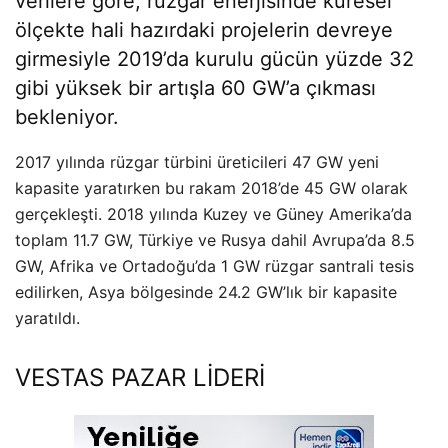
verilere göre, rüzgar enerjisinde küresel
ölçekte hali hazırdaki projelerin devreye
girmesiyle 2019’da kurulu gücün yüzde 32
gibi yüksek bir artışla 60 GW’a çıkması
bekleniyor.
2017 yılında rüzgar türbini üreticileri 47 GW yeni
kapasite yaratırken bu rakam 2018’de 45 GW olarak
gerçekleşti. 2018 yılında Kuzey ve Güney Amerika’da
toplam 11.7 GW, Türkiye ve Rusya dahil Avrupa’da 8.5
GW, Afrika ve Ortadoğu’da 1 GW rüzgar santrali tesis
edilirken, Asya bölgesinde 24.2 GW’lık bir kapasite
yaratıldı.
VESTAS PAZAR LİDERİ