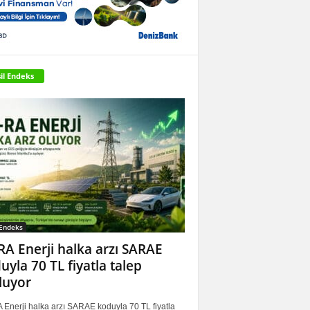
il Endeks
 Endeks
RA Enerji halka arzı SARAE
uyla 70 TL fiyatla talep
luyor
 Enerji halka arzı SARAE koduyla 70 TL fiyatla