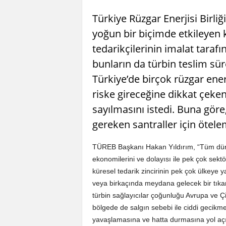
Türkiye Rüzgar Enerjisi Birli
yoğun bir biçimde etkileyen k
tedarikçilerinin imalat taraf
bunların da türbin teslim süre
Türkiye’de birçok rüzgar ene
riske gireceğine dikkat çe
sayılmasını istedi. Buna göre
gereken santraller için ötelem
TÜREB Başkanı Hakan Yıldırım, “Tüm dünya
ekonomilerini ve dolayısı ile pek çok sekt
küresel tedarik zincirinin pek çok ülkeye y
veya birkaçında meydana gelecek bir tıkan
türbin sağlayıcılar çoğunluğu Avrupa ve Çi
bölgede de salgın sebebi ile ciddi gecik
yavaşlamasına ve hatta durmasına yol açı