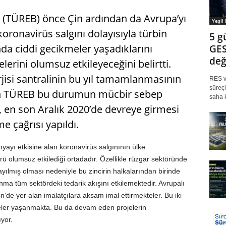
ği (TÜREB) önce Çin ardından da Avrupa’yı
Yeşil
oronavirüs salgını dolayısıyla türbin
5 g
ında ciddi gecikmeler yaşadıklarını
GES
değ
lerini olumsuz etkileyeceğini belirtti.
rjisi santralinin bu yıl tamamlanmasının
RES ve
süreçl
ken TÜREB bu durumun mücbir sebep
saha k
, en son Aralık 2020’de devreye girmesi
e çağrısı yapıldı.
yı etkisine alan koronavirüs salgınının ülke
örü olumsuz etkilediği ortadadır. Özellikle rüzgar sektöründe
ayılmış olması nedeniyle bu zincirin halkalarından birinde
ma tüm sektördeki tedarik akışını etkilemektedir. Avrupalı
n’de yer alan imalatçılara aksam imal ettirmekteler. Bu iki
meler yaşanmakta. Bu da devam eden projelerin
yor.