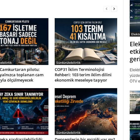
Elektr
Ele
etki
ger
ebilirlik
Sürdürülebilirlik
Camkurtaran pilotu:
COP31 İklim Terminolojisi
Elektr
 yalnızca toplanan cam
Rehberi: 103 terim iklim dilini
yüzde 
ıyla ölçülmeyecek
ekonomik meseleye taşıyor
ÖTV eş
Sürdürülebilirlik
eka sürdürülebilirliği:
Depremlerin bir müziği var mı?