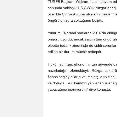
TÜREB Başkanı Yıldırım, halen devam ed
sonunda yaklaşık 1,5 GW’lık rüzgar enerji
özellikle Çin ve Avrupa ülkelerini beklen
öngörüleri zora soktuğunu belirtti.
Yıldırım, “Normal şartlarda 2016’da oldu
öngörülüyordu, ancak salgın tüm öngörüler
elbette tedarik zincirinde de ciddi sorunla
edilen bir durum mücbir sebeptir.
Hükümetimizin, ekonomimizin güvende olmas
hazırladığını izlemekteyiz. Rüzgar sektörü
finans sağlayıcıların ve imalatçıların cid
ve dolayısı ile ülkemizin yenilenebilir ener
yapacağına inanıyorum” diye konuştu.