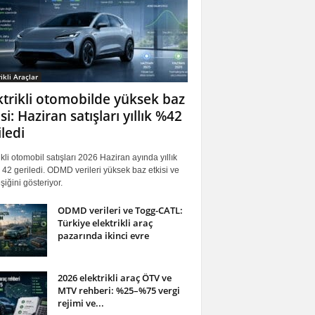
ikli Araçlar
ktrikli otomobilde yüksek baz
si: Haziran satışları yıllık %42
iledi
ikli otomobil satışları 2026 Haziran ayında yıllık
42 geriledi. ODMD verileri yüksek baz etkisi ve
iğini gösteriyor.
ODMD verileri ve Togg-CATL:
Türkiye elektrikli araç
pazarında ikinci evre
2026 elektrikli araç ÖTV ve
MTV rehberi: %25–%75 vergi
rejimi ve...