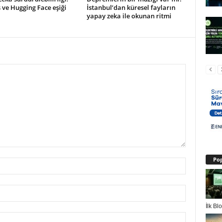
ve Hugging Face eşiği
İstanbul’dan küresel fayların
yapay zeka ile okunan ritmi
Pop
İlk B