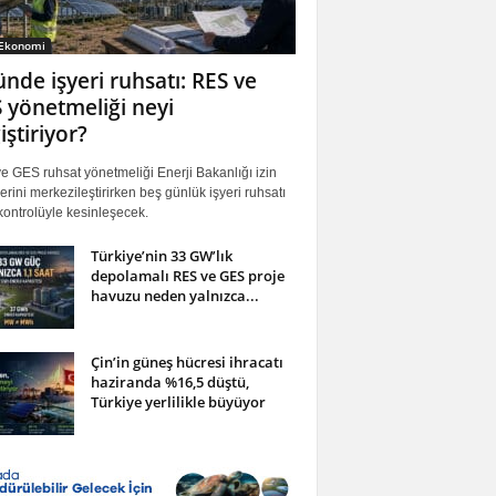
 Ekonomi
ünde işyeri ruhsatı: RES ve
 yönetmeliği neyi
iştiriyor?
 GES ruhsat yönetmeliği Enerji Bakanlığı izin
erini merkezileştirirken beş günlük işyeri ruhsatı
ontrolüyle kesinleşecek.
Türkiye’nin 33 GW’lık
depolamalı RES ve GES proje
havuzu neden yalnızca...
Çin’in güneş hücresi ihracatı
haziranda %16,5 düştü,
Türkiye yerlilikle büyüyor