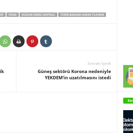
BEP
PROJE
RÜZGAR ENERJI SANTRALI
TÜREB BAŞKANI HAKAN YILDIRIM
Sonraki İçerik
ik
Güneş sektörü Korona nedeniyle
YEKDEM’in uzatılmasını istedi
Ele