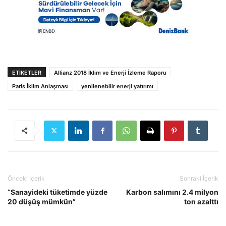
ETIKETLER
Allianz 2018 İklim ve Enerji İzleme Raporu
Paris İklim Anlaşması
yenilenebilir enerji yatırımı
Önceki İçerik
Sonraki İçerik
“Sanayideki tüketimde yüzde
Karbon salımını 2.4 milyon
20 düşüş mümkün”
ton azalttı