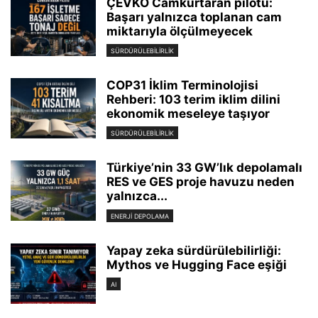
ÇEVKO Camkurtaran pilotu:
Başarı yalnızca toplanan cam
miktarıyla ölçülmeyecek
SÜRDÜRÜLEBILIRLIK
COP31 İklim Terminolojisi
Rehberi: 103 terim iklim dilini
ekonomik meseleye taşıyor
SÜRDÜRÜLEBILIRLIK
Türkiye’nin 33 GW’lık depolamalı
RES ve GES proje havuzu neden
yalnızca...
ENERJI DEPOLAMA
Yapay zeka sürdürülebilirliği:
Mythos ve Hugging Face eşiği
AI