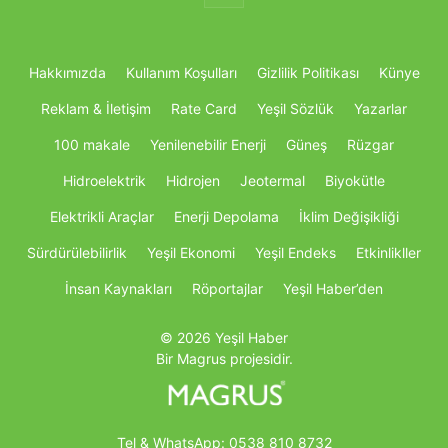
Hakkımızda
Kullanım Koşulları
Gizlilik Politikası
Künye
Reklam & İletişim
Rate Card
Yeşil Sözlük
Yazarlar
100 makale
Yenilenebilir Enerji
Güneş
Rüzgar
Hidroelektrik
Hidrojen
Jeotermal
Biyokütle
Elektrikli Araçlar
Enerji Depolama
İklim Değişikliği
Sürdürülebilirlik
Yeşil Ekonomi
Yeşil Endeks
Etkinlikller
İnsan Kaynakları
Röportajlar
Yeşil Haber’den
© 2026 Yeşil Haber
Bir Magrus projesidir.
Tel & WhatsApp:
0538 810 8732