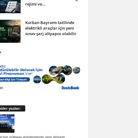
rejimi ve...
Kurban Bayramı tatilinde
elektrikli araçlar için yeni
sınav şarj altyapısı olabilir
üler yazılar:
ye’nin nükleer gündeminde yeni dönem:…