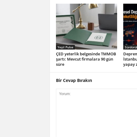
Yeşil Pulse
Sürdürül
ÇED yeterlik belgesinde TMMOB
Depreml
şartı: Mevcut firmalara 90 gün
İstanbu
süre
yapay z
Bir Cevap Bırakın