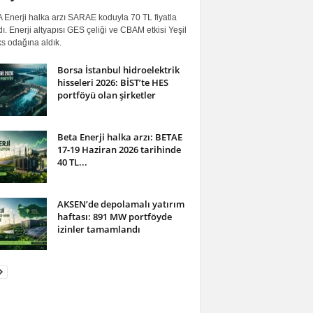
 Enerji halka arzı SARAE koduyla 70 TL fiyatla
ı. Enerji altyapısı GES çeliği ve CBAM etkisi Yeşil
s odağına aldık.
Borsa İstanbul hidroelektrik
hisseleri 2026: BİST’te HES
portföyü olan şirketler
Beta Enerji halka arzı: BETAE
17-19 Haziran 2026 tarihinde
40 TL...
AKSEN’de depolamalı yatırım
haftası: 891 MW portföyde
izinler tamamlandı