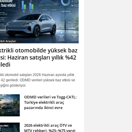
ikli Araçlar
ktrikli otomobilde yüksek baz
si: Haziran satışları yıllık %42
iledi
ikli otomobil satışları 2026 Haziran ayında yıllık
42 geriledi. ODMD verileri yüksek baz etkisi ve
iğini gösteriyor.
ODMD verileri ve Togg-CATL:
Türkiye elektrikli araç
pazarında ikinci evre
2026 elektrikli araç ÖTV ve
MTV rehberi: %25–%75 vergi