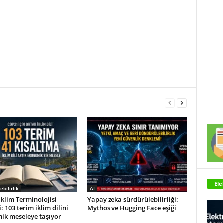
Ele
ebilirlik
AI
klim Terminolojisi
Yapay zeka sürdürülebilirliği:
: 103 terim iklim dilini
Mythos ve Hugging Face eşiği
ik meseleye taşıyor