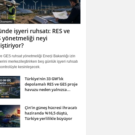
 Ekonomi
ünde işyeri ruhsatı: RES ve
 yönetmeliği neyi
iştiriyor?
 GES ruhsat yönetmeliği Enerji Bakanlığı izin
erini merkezileştirirken beş günlük işyeri ruhsatı
ontrolüyle kesinleşecek.
Türkiye’nin 33 GW’lık
depolamalı RES ve GES proje
havuzu neden yalnızca...
Çin’in güneş hücresi ihracatı
haziranda %16,5 düştü,
Türkiye yerlilikle büyüyor