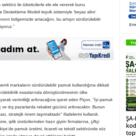
m sektörü ile tüketicilerle ele ele vererek bunu
ve Destekleme Modeli teşvik sistemiyle ‘beyaz altın’
ının bölgemizde artacağını, bu artışın sürdürülebilir
yoruz.”
Yeş
mli markaların sürdürülebilir pamuk kullandığına dikkati
rülebilirlik esaslarında dönüştürülmesinin ülke
yarak verimliliği arttıracağına işaret eden Piçon, “İyi pamuk
 ve dış pazarlarda rekabet gücünü arttıracaktır. Bunun
Yeşil
ası, stratejik önem taşımaktadır” ifadelerini kullandı.
ŞA-
ne, iplik üreticilerinden hazır giyim firmalarına, çiftçi
kod
rkiye’de pamuk üretimi, ticareti ve tekstil sektöründe söz
top