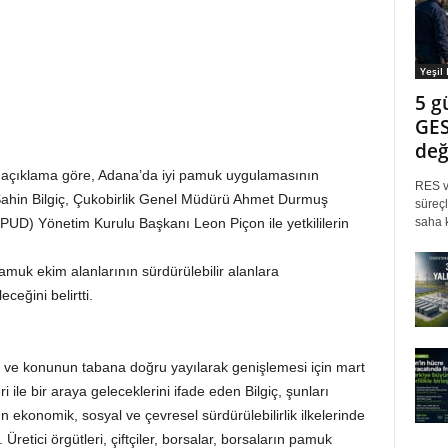
Yeşil
5 g
GES
değ
 açıklama göre, Adana’da iyi pamuk uygulamasının
RES ve
Şahin Bilgiç, Çukobirlik Genel Müdürü Ahmet Durmuş
süreçl
saha k
PUD) Yönetim Kurulu Başkanı Leon Piçon ile yetkililerin
muk ekim alanlarının sürdürülebilir alanlara
ceğini belirtti.
sı ve konunun tabana doğru yayılarak genişlemesi için mart
i ile bir araya geleceklerini ifade eden Bilgiç, şunları
ekonomik, sosyal ve çevresel sürdürülebilirlik ilkelerinde
 Üretici örgütleri, çiftçiler, borsalar, borsaların pamuk