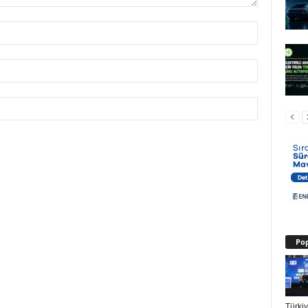
Pop
Türki