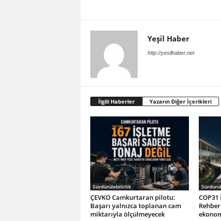
Yeşil Haber
http://yesilhaber.net
İlgili Haberler
Yazarın Diğer İçerikleri
Sürdürülebilirlik
Sürdürül
ÇEVKO Camkurtaran pilotu:
COP31 İ
Başarı yalnızca toplanan cam
Rehberi
miktarıyla ölçülmeyecek
ekonom