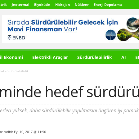
trik
Jeotermal
Biyokütle
Hidrojen
Nükleer
Enerji Depolama
il Ekonomi
Elektrikli Araçlar
Sürdürülebilirlik
AI
E
f sürdürülebilirlik
inde hedef sürdürüle
ğerleri yüksek, daha sürdürülebilir yapılmasını öngören iyi pamu
me tarihi: Eyl 10, 2017 @ 11:56