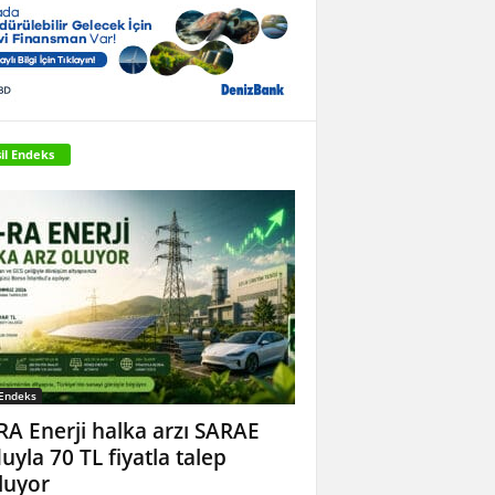
il Endeks
 Endeks
RA Enerji halka arzı SARAE
uyla 70 TL fiyatla talep
luyor