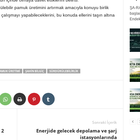
 içinde olmaya davet ettiklerini belirtti.
lebilir pamuk üretimini artırmak amacıyla konuyu birlik
ŞA-RA
başlad
 çalışmayı yapabileceklerini, bu konuda ellerini taşın altına
Endek
AMUK ÜRETIMI
ŞAHIN BILGIÇ
SÜRDÜRÜLEBILIRLIK
Sonraki İçerik
 2
Enerjide gelecek depolama ve şarj
istasyonlarında