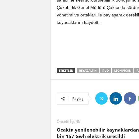
sahibi herkesi sürdürülebilirlik dönüşümünün
Çukobirlik Genel Müdürü Çakıcı da sürdürü
yönetimi ve ortakları ile paylaşarak gerekli
koyacaklarını kaydetti.
ETIKETLER
BEYAZ ALTIN
IPUD
LEON PIÇON
P
Paylaş
Önceki İçerik
Ocakta yenilenebilir kaynaklardan
bin 157 Gwh elektrik üretildi