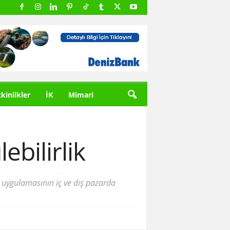
tkinlikler
İK
Mimari
bilirlik
k uygulamasının iç ve dış pazarda