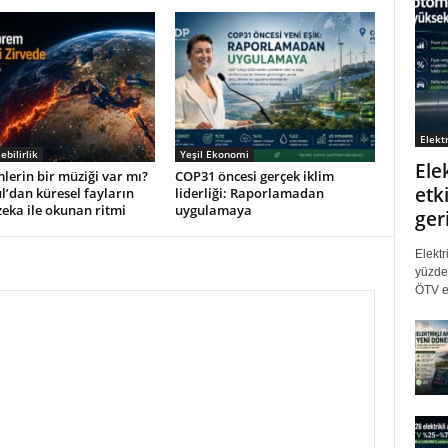
Elektr
ebilirlik
Yeşil Ekonomi
Ele
erin bir müziği var mı?
COP31 öncesi gerçek iklim
etki
l’dan küresel fayların
liderliği: Raporlamadan
eka ile okunan ritmi
uygulamaya
ger
Elektr
yüzde 
ÖTV eş