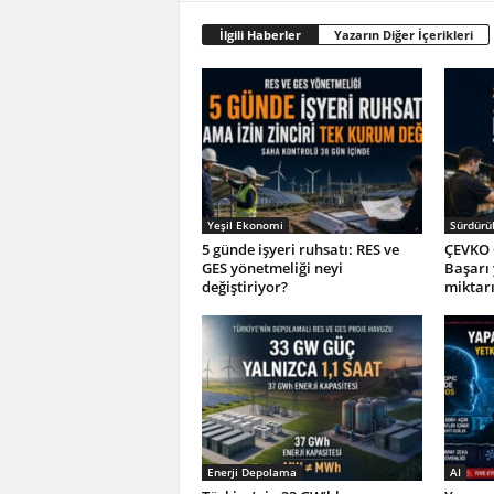
İlgili Haberler
Yazarın Diğer İçerikleri
Yeşil Ekonomi
Sürdürül
5 günde işyeri ruhsatı: RES ve
ÇEVKO 
GES yönetmeliği neyi
Başarı
değiştiriyor?
miktar
Enerji Depolama
AI