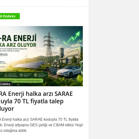
il Endeks
 Endeks
RA Enerji halka arzı SARAE
uyla 70 TL fiyatla talep
luyor
 Enerji halka arzı SARAE koduyla 70 TL fiyatla
ı. Enerji altyapısı GES çeliği ve CBAM etkisi Yeşil
s odağına aldık.