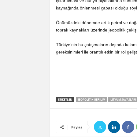
çıkartılması ve dünya piyasalarına sunul
kaynağında önlenmesi çabası olduğu söyle
Önümüzdeki dönemde artık petrol ve doğal
toprak kaynakları üzerinde jeopolitik çek
Türkiye’nin bu çatışmaların dışında kal
gereksinimleri ile orantılı etkin bir rol ge
ETIKETLER
JEOPOLITIK GERILIM
LITYUM SAVAŞLARI
Paylaş