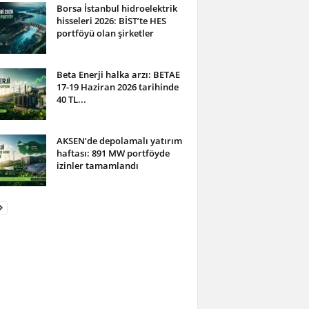
Borsa İstanbul hidroelektrik
hisseleri 2026: BİST’te HES
portföyü olan şirketler
Beta Enerji halka arzı: BETAE
17-19 Haziran 2026 tarihinde
40 TL...
AKSEN’de depolamalı yatırım
haftası: 891 MW portföyde
izinler tamamlandı