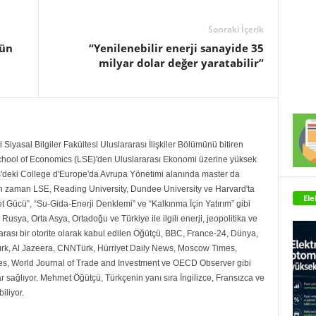
Sonraki İçerik
nün
“Yenilenebilir enerji sanayide 35
milyar dolar değer yaratabilir”
Siyasal Bilgiler Fakültesi Uluslararası İlişkiler Bölümünü bitiren
ool of Economics (LSE)'den Uluslararası Ekonomi üzerine yüksek
es'deki College d'Europe'da Avrupa Yönetimi alanında master da
 zaman LSE, Reading University, Dundee University ve Harvard'ta
Ele
et Gücü”, “Su-Gida-Enerji Denklemi” ve “Kalkınma İçin Yatırım” gibi
Rusya, Orta Asya, Ortadoğu ve Türkiye ile ilgili enerji, jeopolitika ve
rarası bir otorite olarak kabul edilen Öğütçü, BBC, France-24, Dünya,
k, Al Jazeera, CNNTürk, Hürriyet Daily News, Moscow Times,
es, World Journal of Trade and Investment ve OECD Observer gibi
lar sağlıyor. Mehmet Öğütçü, Türkçenin yanı sıra İngilizce, Fransızca ve
liyor.