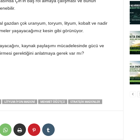
masında Çin’in baş rol almaya çalışması ve bunun
nebilir.
 gazdan çok uranyum, toryum, lityum, kobalt ve nadir
işmeler yaşayacağımız kesin gibi görünüyor.
amayacağını, kaynak paylaşımı mücadelesinde gücü ve
liştirmesi gerektiğini anlatmaya gerek var mı?
LITYUM-IYON MADENI
MEHMET ÖĞÜTÇÜ
STRATEJIK MADENLER