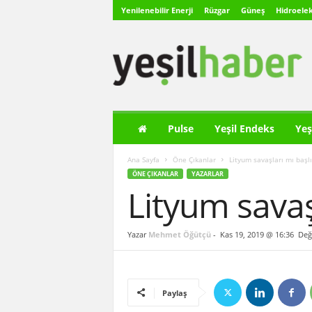
Yenilenebilir Enerji
Rüzgar
Güneş
Hidroelek
Y
e
ş
i
l
H
a
Pulse
Yeşil Endeks
Yeş
b
e
Ana Sayfa
Öne Çıkanlar
Lityum savaşları mı başlı
r
ÖNE ÇIKANLAR
YAZARLAR
Lityum savaş
Yazar
Mehmet Öğütçü
-
Kas 19, 2019 @ 16:36
Deği
Paylaş