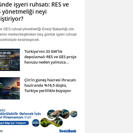
ünde işyeri ruhsatı: RES ve
 yönetmeliği neyi
iştiriyor?
 GES ruhsat yönetmeliği Enerji Bakanlığı izin
erini merkezileştirirken beş günlük işyeri ruhsatı
ontrolüyle kesinleşecek.
Türkiye’nin 33 GW’lık
depolamalı RES ve GES proje
havuzu neden yalnızca...
Çin’in güneş hücresi ihracatı
haziranda %16,5 düştü,
Türkiye yerlilikle büyüyor