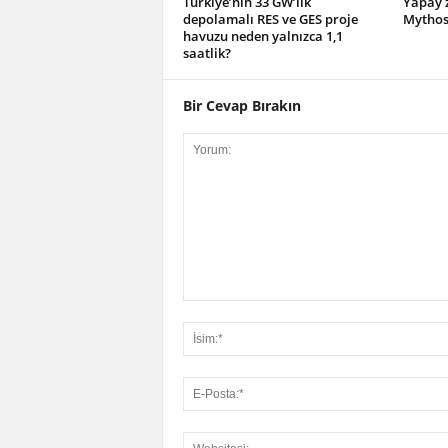
Türkiye’nin 33 GW’lık
Yapay z
depolamalı RES ve GES proje
Mythos 
havuzu neden yalnızca 1,1
saatlik?
Bir Cevap Bırakın