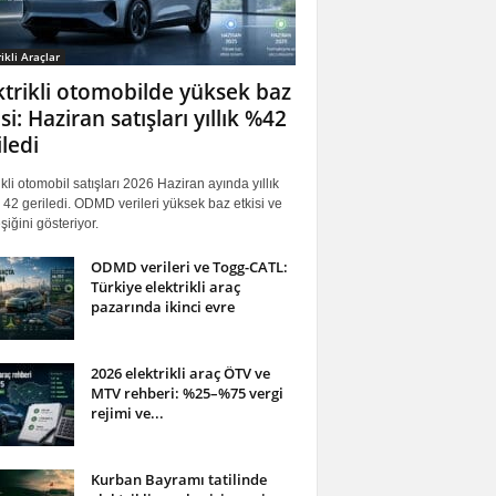
ikli Araçlar
ktrikli otomobilde yüksek baz
si: Haziran satışları yıllık %42
iledi
ikli otomobil satışları 2026 Haziran ayında yıllık
42 geriledi. ODMD verileri yüksek baz etkisi ve
iğini gösteriyor.
ODMD verileri ve Togg-CATL:
Türkiye elektrikli araç
pazarında ikinci evre
2026 elektrikli araç ÖTV ve
MTV rehberi: %25–%75 vergi
rejimi ve...
Kurban Bayramı tatilinde