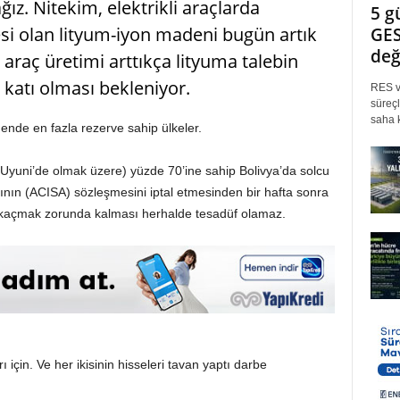
ğız. Nitekim, elektrikli araçlarda
5 g
esi olan lityum-iyon madeni bugün artık
GES
değ
i araç üretimi arttıkça lityuma talebin
katı olması bekleniyor.
RES ve
süreçl
saha k
dende en fazla rezerve sahip ülkeler.
 Uyuni’de olmak üzere) yüzde 70’ine sahip Bolivya’da solcu
ının (ACISA) sözleşmesini iptal etmesinden bir hafta sonra
a kaçmak zorunda kalması herhalde tesadüf olamaz.
ı için. Ve her ikisinin hisseleri tavan yaptı darbe