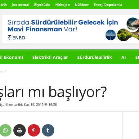
trik
Jeotermal
Biyokütle
Hidrojen
Nükleer
Enerji Depolama
il Ekonomi
Elektrikli Araçlar
Sürdürülebilirlik
AI
E
yor?
ları mı başlıyor?
ştirilme tarihi: Kas 19, 2019 @ 16:36