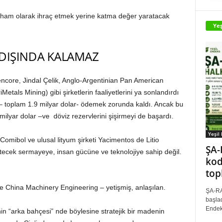
u ham olarak ihraç etmek yerine katma değer yaratacak
Yeş
 DIŞINDA KALAMAZ
ncore, Jindal Çelik, Anglo-Argentinian Pan American
etals Mining) gibi şirketlerin faaliyetlerini ya sonlandırdı
r – toplam 1.9 milyar dolar- ödemek zorunda kaldı. Ancak bu
lyar dolar –ve döviz rezervlerini şişirmeyi de başardı.
Yeşil
 Comibol ve ulusal lityum şirketi Yacimentos de Litio
ŞA-
etecek sermayeye, insan gücüne ve teknolojiye sahip değil.
kod
top
ve China Machinery Engineering – yetişmiş, anlaşılan.
ŞA-RA
başlad
Endek
in “arka bahçesi” nde böylesine stratejik bir madenin