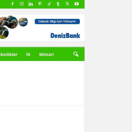
tkinlikler
İK
Mimari