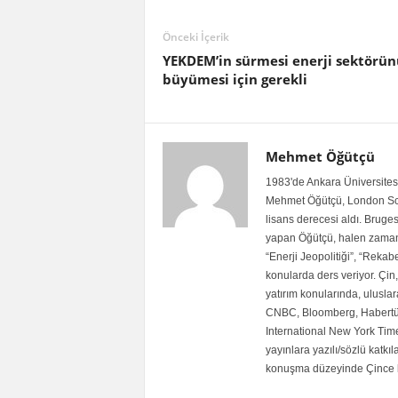
Önceki İçerik
YEKDEM’in sürmesi enerji sektörü
büyümesi için gerekli
Mehmet Öğütçü
1983'de Ankara Üniversitesi 
Mehmet Öğütçü, London Sch
lisans derecesi aldı. Brug
yapan Öğütçü, halen zaman
“Enerji Jeopolitiği”, “Rekab
konularda ders veriyor. Çin, 
yatırım konularında, ulusla
CNBC, Bloomberg, Habertür
International New York Tim
yayınlara yazılı/sözlü katkı
konuşma düzeyinde Çince bi