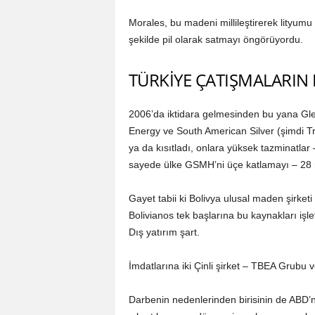
Morales, bu madeni millileştirerek lityum
şekilde pil olarak satmayı öngörüyordu.
TÜRKİYE ÇATIŞMALARIN
2006’da iktidara gelmesinden bu yana Gle
Energy ve South American Silver (şimdi TriM
ya da kısıtladı, onlara yüksek tazminatla
sayede ülke GSMH’ni üçe katlamayı – 28 mi
Gayet tabii ki Bolivya ulusal maden şirketi
Bolivianos tek başlarına bu kaynakları işl
Dış yatırım şart.
İmdatlarına iki Çinli şirket – TBEA Grubu 
Darbenin nedenlerinden birisinin de ABD’n