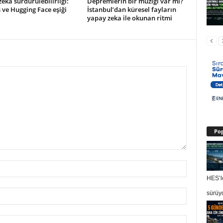
eka sürdürülebilirliği:
Depremlerin bir müziği var mı?
ve Hugging Face eşiği
İstanbul’dan küresel fayların
yapay zeka ile okunan ritmi
Pop
HES’le
sürüy