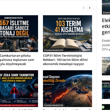
Elektr
Ele
etki
ger
Elektr
yüzde 
ÖTV eş
ebilirlik
Sürdürülebilirlik
Camkurtaran pilotu:
COP31 İklim Terminolojisi
 yalnızca toplanan cam
Rehberi: 103 terim iklim dilini
ıyla ölçülmeyecek
ekonomik meseleye taşıyor
Sürdürülebilirlik