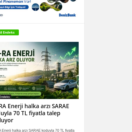
il Endeks
 Endeks
RA Enerji halka arzı SARAE
uyla 70 TL fiyatla talep
luyor
 Enerji halka arzı SARAE koduyla 70 TL fiyatla