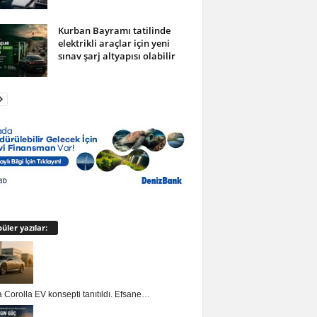
Kurban Bayramı tatilinde
elektrikli araçlar için yeni
sınav şarj altyapısı olabilir
üler yazılar:
 Corolla EV konsepti tanıtıldı. Efsane…