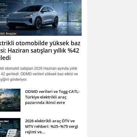
ikli Araçlar
ktrikli otomobilde yüksek baz
si: Haziran satışları yıllık %42
iledi
ikli otomobil satışları 2026 Haziran ayında yıllık
42 geriledi. ODMD verileri yüksek baz etkisi ve
iğini gösteriyor.
ODMD verileri ve Togg-CATL:
Türkiye elektrikli araç
pazarında ikinci evre
2026 elektrikli araç ÖTV ve
MTV rehberi: %25–%75 vergi
rejimi ve...