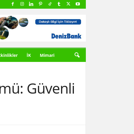
tkinlikler
İK
Mimari
ümü: Güvenli