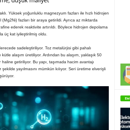
pkime, düşük maliyet
klı. Yüksek yoğunluklu magnezyum fazları ile hızlı hidrojen
Mg2Ni) fazları bir araya getirildi. Ayrıca az miktarda
rafine ederek reaktivite artırıldı. Böylece hidrojen depolama
üç kat iyileştirilmiş oldu.
recede sadeleştiriliyor. Toz metalürjisi gibi pahalı
kütle alaşım üretiliyor. Ardından bu alaşım, yaklaşık 50
 haline getiriliyor. Bu yapı, taşımada hacim avantajı
ir şekilde yayılmasını mümkün kılıyor. Seri üretime elverişli
şürüyor.
Ele