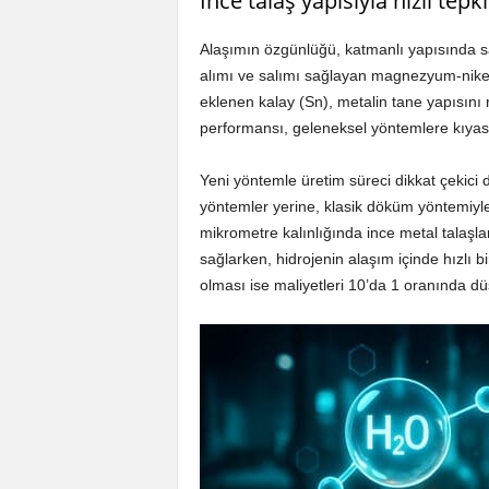
İnce talaş yapısıyla hızlı te
Alaşımın özgünlüğü, katmanlı yapısında sa
alımı ve salımı sağlayan magnezyum-nikel (
eklenen kalay (Sn), metalin tane yapısını 
performansı, geleneksel yöntemlere kıyasla 
Yeni yöntemle üretim süreci dikkat çekici de
yöntemler yerine, klasik döküm yöntemiyle 
mikrometre kalınlığında ince metal talaşlar
sağlarken, hidrojenin alaşım içinde hızlı b
olması ise maliyetleri 10’da 1 oranında dü