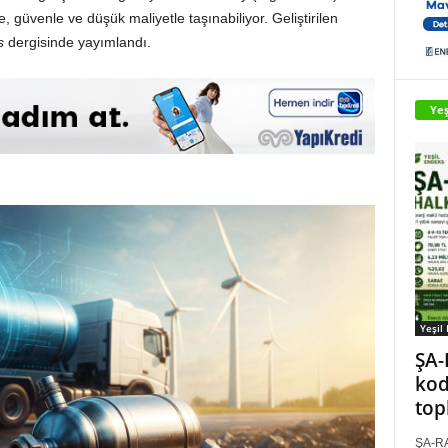
, güvenle ve düşük maliyetle taşınabiliyor. Geliştirilen
s
dergisinde yayımlandı.
Yeş
Yeşil
ŞA-
kod
top
ŞA-RA