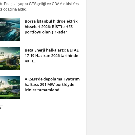
ı. Enerji altyapısı GES çeliği ve CBAM etkisi Yeşil
s odağına aldık.
Borsa İstanbul hidroelektrik
hisseleri 2026: BİST’te HES
portföyü olan şirketler
Beta Enerji halka arzı: BETAE
17-19 Haziran 2026 tarihinde
40 TL...
AKSEN’de depolamalı yatırım
haftası: 891 MW portföyde
izinler tamamlandı