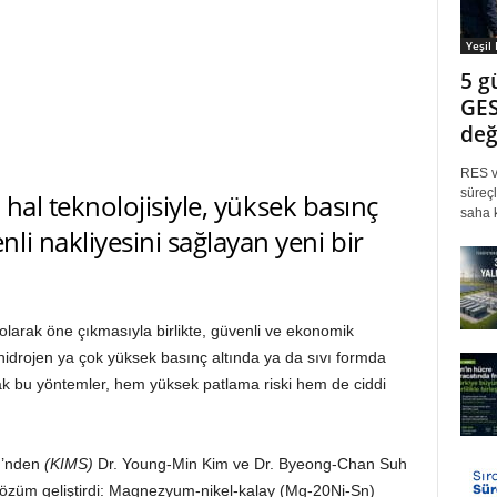
Yeşil
5 g
GES
değ
RES ve
süreçl
ı hal teknolojisiyle, yüksek basınç
saha k
i nakliyesini sağlayan yeni bir
ı olarak öne çıkmasıyla birlikte, güvenli ve ekonomik
 hidrojen ya çok yüksek basınç altında ya da sıvı formda
cak bu yöntemler, hem yüksek patlama riski hem de ciddi
ü’nden
(KIMS)
Dr. Young-Min Kim ve Dr. Byeong-Chan Suh
ir çözüm geliştirdi: Magnezyum-nikel-kalay (Mg-20Ni-Sn)