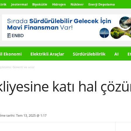
trik
Jeotermal
Biyokütle
Hidrojen
Nükleer
Enerji Depolama
il Ekonomi
Elektrikli Araçlar
Sürdürülebilirlik
AI
E
l çözümü: Güvenli ve ucuz
liyesine katı hal çöz
ilme tarihi: Tem 13, 2025 @ 1:17