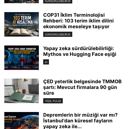
SÜRDÜRÜLEBILIRLIK
COP31 İklim Terminolojisi
Rehberi: 103 terim iklim dilini
ekonomik meseleye taşıyor
SÜRDÜRÜLEBILIRLIK
Yapay zeka sürdürülebilirliği:
Mythos ve Hugging Face eşiği
AI
ÇED yeterlik belgesinde TMMOB
şartı: Mevcut firmalara 90 gün
süre
YEŞIL PULSE
Depremlerin bir müziği var mı?
İstanbul’dan küresel fayların
yapay zeka ile...