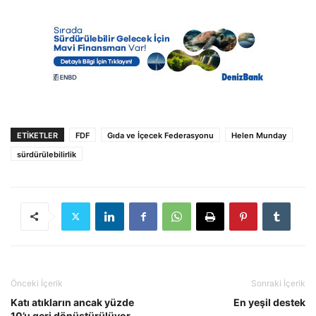
ETIKETLER
FDF
Gıda ve İçecek Federasyonu
Helen Munday
sürdürülebilirlik
Önceki İçerik
Sonraki İçerik
Katı atıkların ancak yüzde
En yeşil destek
10’u geri dönüştürülüyor