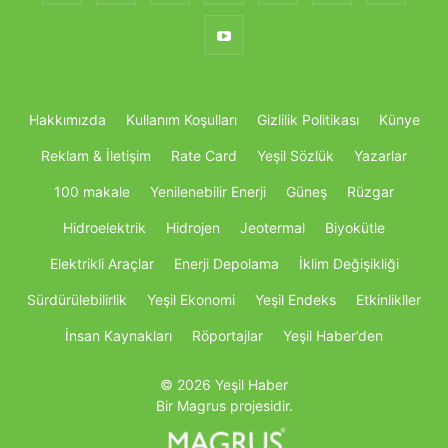
Hakkımızda
Kullanım Koşulları
Gizlilik Politikası
Künye
Reklam & İletişim
Rate Card
Yeşil Sözlük
Yazarlar
100 makale
Yenilenebilir Enerji
Güneş
Rüzgar
Hidroelektrik
Hidrojen
Jeotermal
Biyokütle
Elektrikli Araçlar
Enerji Depolama
İklim Değişikliği
Sürdürülebilirlik
Yeşil Ekonomi
Yeşil Endeks
Etkinlikller
İnsan Kaynakları
Röportajlar
Yeşil Haber’den
© 2026 Yeşil Haber
Bir Magrus projesidir.