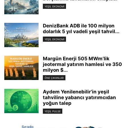
YEŞIL EKONOMI
DenizBank ADB ile 100 milyon
dolarlık 5 yıl vadeli yeşil tahvil...
YEŞIL EKONOMI
Margün Enerji 505 MWm’lik
jeotermal yatırım hamlesi ve 350
milyon $...
ÖNE ÇIKANLAR
Aydem Yenilenebilir’in yeşil
tahviline yabancı yatırımcıdan
yoğun talep
YEŞIL PULSE