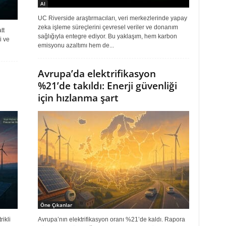
AI
UC Riverside araştırmacıları, veri merkezlerinde yapay
zeka işleme süreçlerini çevresel veriler ve donanım
tt
sağlığıyla entegre ediyor. Bu yaklaşım, hem karbon
i ve
emisyonu azaltımı hem de...
Avrupa’da elektrifikasyon
%21’de takıldı: Enerji güvenliği
için hızlanma şart
Öne Çıkanlar
ikli
Avrupa’nın elektrifikasyon oranı %21’de kaldı. Rapora