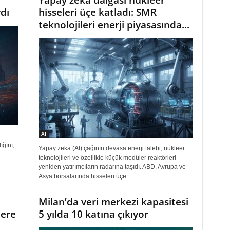
Yapay zeka dalgası nükleer
dı
hisseleri üçe katladı: SMR
teknolojileri enerji piyasasında...
AI
ığını,
Yapay zeka (AI) çağının devasa enerji talebi, nükleer
teknolojileri ve özellikle küçük modüler reaktörleri
yeniden yatırımcıların radarına taşıdı. ABD, Avrupa ve
Asya borsalarında hisseleri üçe...
Milan’da veri merkezi kapasitesi
lere
5 yılda 10 katına çıkıyor