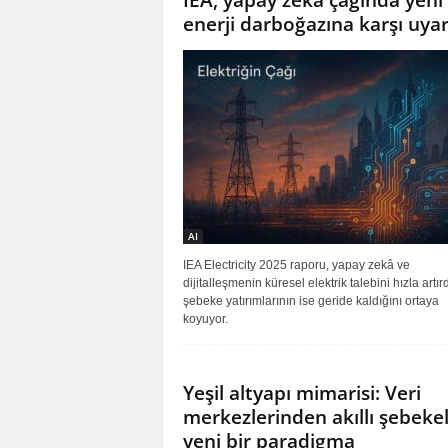
IEA, yapay zeka çağında yeni
enerji darboğazına karşı uyar
AI
IEA Electricity 2025 raporu, yapay zekâ ve
dijitalleşmenin küresel elektrik talebini hızla artırd
şebeke yatırımlarının ise geride kaldığını ortaya
koyuyor.
Yeşil altyapı mimarisi: Veri
merkezlerinden akıllı şebeke
yeni bir paradigma