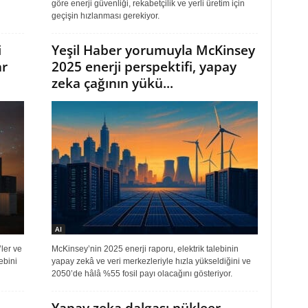
göre enerji güvenliği, rekabetçilik ve yerli üretim için
geçişin hızlanması gerekiyor.
i
Yeşil Haber yorumuyla McKinsey
ar
2025 enerji perspektifi, yapay
zeka çağının yükü...
AI
ler ve
McKinsey’nin 2025 enerji raporu, elektrik talebinin
ebini
yapay zekâ ve veri merkezleriyle hızla yükseldiğini ve
2050’de hâlâ %55 fosil payı olacağını gösteriyor.