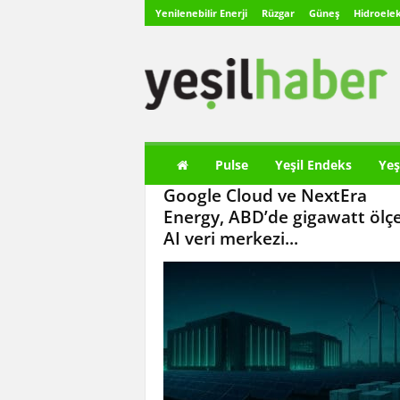
Yenilenebilir Enerji
Rüzgar
Güneş
Hidroelek
Y
e
ş
i
l
H
a
Pulse
Yeşil Endeks
Yeş
b
Google Cloud ve NextEra
e
r
Energy, ABD’de gigawatt ölçe
AI veri merkezi...