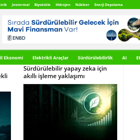
trik
Jeotermal
Biyokütle
Hidrojen
Nükleer
Enerji Depolama
il Ekonomi
Elektrikli Araçlar
Sürdürülebilirlik
AI
E
Sürdürülebilir yapay zeka için
kli
akıllı işleme yaklaşımı