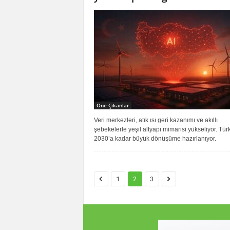
Öne Çıkanlar
Veri merkezleri, atık ısı geri kazanımı ve akıllı
şebekelerle yeşil altyapı mimarisi yükseliyor. Tür
2030’a kadar büyük dönüşüme hazırlanıyor.
1
2
3