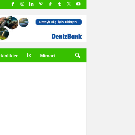
tkinlikler
İK
Mimari