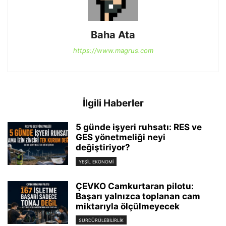
Baha Ata
https://www.magrus.com
İlgili Haberler
5 günde işyeri ruhsatı: RES ve
GES yönetmeliği neyi
değiştiriyor?
YEŞIL EKONOMI
ÇEVKO Camkurtaran pilotu:
Başarı yalnızca toplanan cam
miktarıyla ölçülmeyecek
SÜRDÜRÜLEBILIRLIK