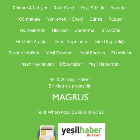
Reklam & İletişim
Rate Card
Yeşil Sözlük
Yazarlar
100 makale
Yenilenebilir Enerji
Güneş
Rüzgar
Hidroelektrik
Hidrojen
Jeotermal
Biyokütle
Elektrikli Araçlar
Enerji Depolama
İklim Değişikliği
Sürdürülebilirlik
Yeşil Ekonomi
Yeşil Endeks
Etkinlikller
İnsan Kaynakları
Röportajlar
Yeşil Haber’den
© 2026 Yeşil Haber
Bir Magrus projesidir.
Tel & WhatsApp:
0538 810 8732