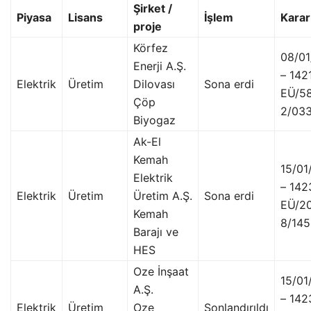
Şirket /
Piyasa
Lisans
İşlem
Karar
proje
Körfez
08/0
Enerji A.Ş.
– 142
Elektrik
Üretim
Dilovası
Sona erdi
EÜ/5
Çöp
2/03
Biyogaz
Ak-El
Kemah
15/01
Elektrik
– 142
Elektrik
Üretim
Üretim A.Ş.
Sona erdi
EÜ/2
Kemah
8/14
Barajı ve
HES
Oze İnşaat
15/01
A.Ş.
– 142
Elektrik
Üretim
Oze
Sonlandırıldı