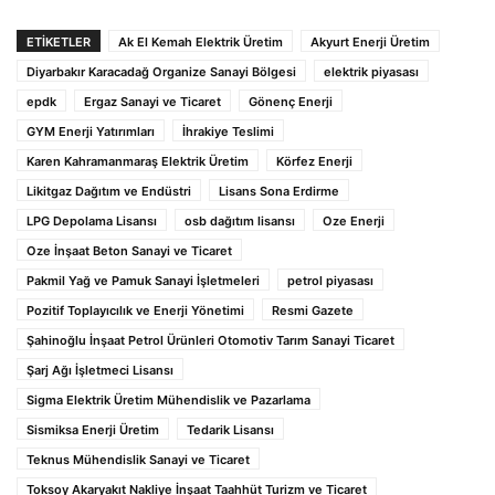
ETIKETLER
Ak El Kemah Elektrik Üretim
Akyurt Enerji Üretim
Diyarbakır Karacadağ Organize Sanayi Bölgesi
elektrik piyasası
epdk
Ergaz Sanayi ve Ticaret
Gönenç Enerji
GYM Enerji Yatırımları
İhrakiye Teslimi
Karen Kahramanmaraş Elektrik Üretim
Körfez Enerji
Likitgaz Dağıtım ve Endüstri
Lisans Sona Erdirme
LPG Depolama Lisansı
osb dağıtım lisansı
Oze Enerji
Oze İnşaat Beton Sanayi ve Ticaret
Pakmil Yağ ve Pamuk Sanayi İşletmeleri
petrol piyasası
Pozitif Toplayıcılık ve Enerji Yönetimi
Resmi Gazete
Şahinoğlu İnşaat Petrol Ürünleri Otomotiv Tarım Sanayi Ticaret
Şarj Ağı İşletmeci Lisansı
Sigma Elektrik Üretim Mühendislik ve Pazarlama
Sismiksa Enerji Üretim
Tedarik Lisansı
Teknus Mühendislik Sanayi ve Ticaret
Toksoy Akaryakıt Nakliye İnşaat Taahhüt Turizm ve Ticaret