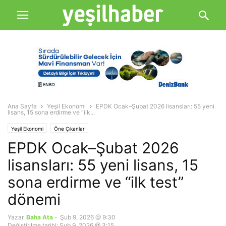
Ana Sayfa
Yeşil Ekonomi
EPDK Ocak–Şubat 2026 lisansları: 55 yeni
lisans, 15 sona erdirme ve “ilk...
Yeşil Ekonomi
Öne Çıkanlar
EPDK Ocak–Şubat 2026
lisansları: 55 yeni lisans, 15
sona erdirme ve “ilk test”
dönemi
Yazar
Baha Ata
-
Şub 9, 2026 @ 9:30
Değiştirilme tarihi: Şub 9, 2026 @ 3:15