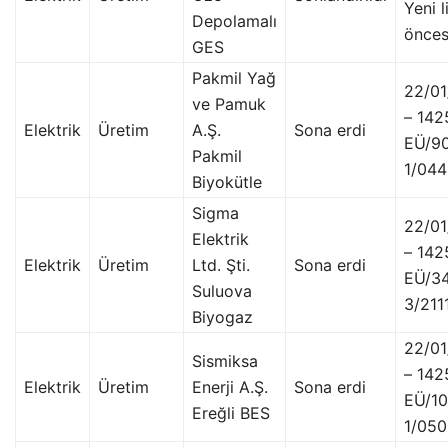
Yeni l
Depolamalı
önces
GES
Pakmil Yağ
22/0
ve Pamuk
– 142
Elektrik
Üretim
A.Ş.
Sona erdi
EÜ/9
Pakmil
1/04
Biyokütle
Sigma
22/0
Elektrik
– 142
Elektrik
Üretim
Ltd. Şti.
Sona erdi
EÜ/3
Suluova
3/211
Biyogaz
22/0
Sismiksa
– 142
Elektrik
Üretim
Enerji A.Ş.
Sona erdi
EÜ/1
Ereğli BES
1/05