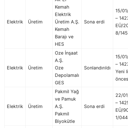
Kemah
15/01
Elektrik
– 142
Elektrik
Üretim
Üretim A.Ş.
Sona erdi
EÜ/2
Kemah
8/14
Barajı ve
HES
Oze İnşaat
15/01
A.Ş.
– 142
Elektrik
Üretim
Oze
Sonlandırıldı
Yeni l
Depolamalı
önces
GES
Pakmil Yağ
22/0
ve Pamuk
– 142
Elektrik
Üretim
A.Ş.
Sona erdi
EÜ/9
Pakmil
1/04
Biyokütle