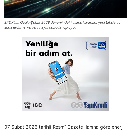
EPDK’nin Ocak–Şubat 2026 dönemindeki lisans kararları, yeni tahsis ve
sona erdirme verilerini aynı tabloda topluyor.
07 Şubat 2026 tarihli Resmî Gazete ilanına göre enerji