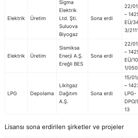
Sigma
22/0
Elektrik
– 142
Elektrik
Üretim
Ltd. Şti.
Sona erdi
EÜ/3
Suluova
3/211
Biyogaz
22/0
Sismiksa
– 142
Elektrik
Üretim
Enerji A.Ş.
Sona erdi
EÜ/1
Ereğli BES
1/05
15/01
Likitgaz
– 142
LPG
Depolama
Dağıtım
Sona erdi
LPG-
A.Ş.
DPO/
13
Lisansı sona erdirilen şirketler ve projeler