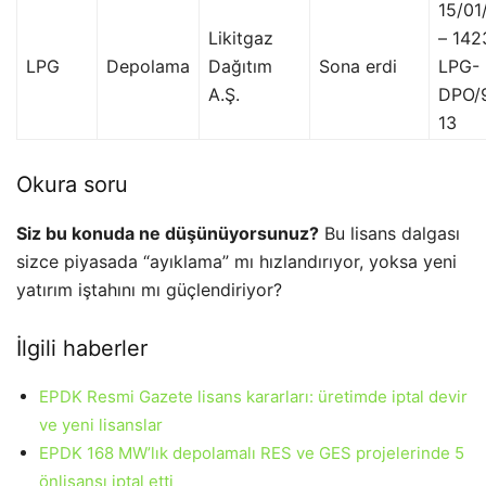
15/01
Likitgaz
– 142
LPG
Depolama
Dağıtım
Sona erdi
LPG-
A.Ş.
DPO/
13
Okura soru
Siz bu konuda ne düşünüyorsunuz?
Bu lisans dalgası
sizce piyasada “ayıklama” mı hızlandırıyor, yoksa yeni
yatırım iştahını mı güçlendiriyor?
İlgili haberler
EPDK Resmi Gazete lisans kararları: üretimde iptal devir
ve yeni lisanslar
EPDK 168 MW’lık depolamalı RES ve GES projelerinde 5
önlisansı iptal etti