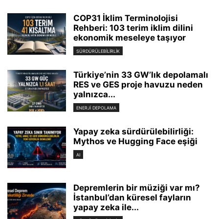
COP31 İklim Terminolojisi
Rehberi: 103 terim iklim dilini
ekonomik meseleye taşıyor
SÜRDÜRÜLEBILIRLIK
Türkiye’nin 33 GW’lık depolamalı
RES ve GES proje havuzu neden
yalnızca...
ENERJI DEPOLAMA
Yapay zeka sürdürülebilirliği:
Mythos ve Hugging Face eşiği
AI
Depremlerin bir müziği var mı?
İstanbul’dan küresel fayların
yapay zeka ile...