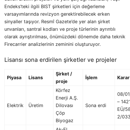
Endeks’teki ilgili BIST şirketleri için değerleme
varsayımlarında revizyon gerektirebilecek erken
sinyaller taşıyor. Resmî Gazete’de yer alan şirket
unvanları, santral kodları ve proje türlerinin ayrıntılı
olarak ayrıştırılması, önümüzdeki dönemde daha teknik
Firecarrier analizlerinin zeminini oluşturuyor.
Lisansı sona erdirilen şirketler ve projeler
Şirket /
Piyasa
Lisans
İşlem
Karar
proje
Körfez
08/0
Enerji A.Ş.
– 142
Elektrik
Üretim
Dilovası
Sona erdi
EÜ/5
Çöp
2/03
Biyogaz
Ak-El