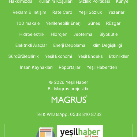
Hakkımızda
Kullanım Koşulları
Gizlilik Politikası
Künye
Reklam & İletişim
Rate Card
Yeşil Sözlük
Yazarlar
100 makale
Yenilenebilir Enerji
Güneş
Rüzgar
Hidroelektrik
Hidrojen
Jeotermal
Biyokütle
Elektrikli Araçlar
Enerji Depolama
İklim Değişikliği
Sürdürülebilirlik
Yeşil Ekonomi
Yeşil Endeks
Etkinlikller
İnsan Kaynakları
Röportajlar
Yeşil Haber’den
© 2026 Yeşil Haber
Bir Magrus projesidir.
Tel & WhatsApp:
0538 810 8732