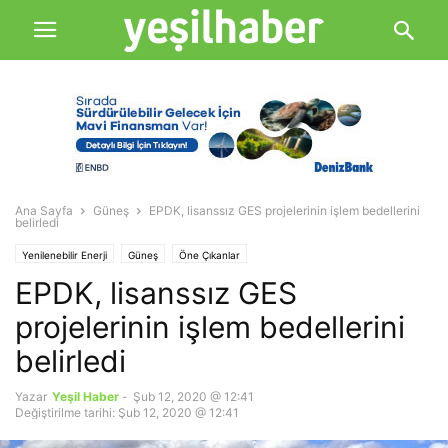
Ana Sayfa
Güneş
EPDK, lisanssız GES projelerinin işlem bedellerini
belirledi
Yenilenebilir Enerji
Güneş
Öne Çıkanlar
EPDK, lisanssız GES
projelerinin işlem bedellerini
belirledi
Yazar
Yeşil Haber
-
Şub 12, 2020 @ 12:41
Değiştirilme tarihi: Şub 12, 2020 @ 12:41