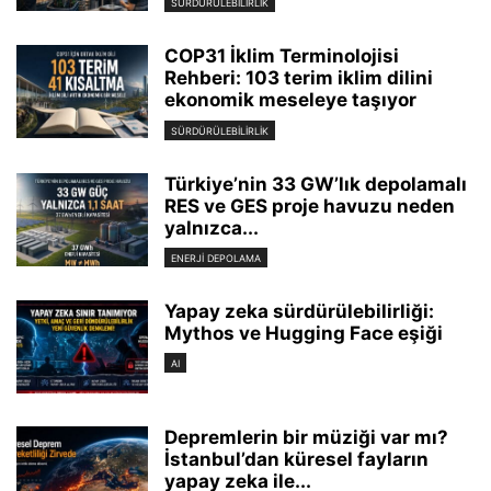
SÜRDÜRÜLEBILIRLIK
COP31 İklim Terminolojisi
Rehberi: 103 terim iklim dilini
ekonomik meseleye taşıyor
SÜRDÜRÜLEBILIRLIK
Türkiye’nin 33 GW’lık depolamalı
RES ve GES proje havuzu neden
yalnızca...
ENERJI DEPOLAMA
Yapay zeka sürdürülebilirliği:
Mythos ve Hugging Face eşiği
AI
Depremlerin bir müziği var mı?
İstanbul’dan küresel fayların
yapay zeka ile...