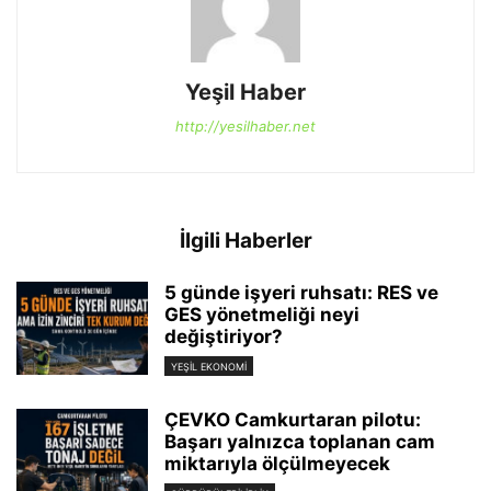
Yeşil Haber
http://yesilhaber.net
İlgili Haberler
5 günde işyeri ruhsatı: RES ve
GES yönetmeliği neyi
değiştiriyor?
YEŞIL EKONOMI
ÇEVKO Camkurtaran pilotu:
Başarı yalnızca toplanan cam
miktarıyla ölçülmeyecek