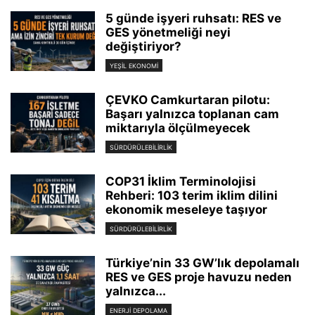
5 günde işyeri ruhsatı: RES ve
GES yönetmeliği neyi
değiştiriyor?
YEŞIL EKONOMI
ÇEVKO Camkurtaran pilotu:
Başarı yalnızca toplanan cam
miktarıyla ölçülmeyecek
SÜRDÜRÜLEBILIRLIK
COP31 İklim Terminolojisi
Rehberi: 103 terim iklim dilini
ekonomik meseleye taşıyor
SÜRDÜRÜLEBILIRLIK
Türkiye’nin 33 GW’lık depolamalı
RES ve GES proje havuzu neden
yalnızca...
ENERJI DEPOLAMA