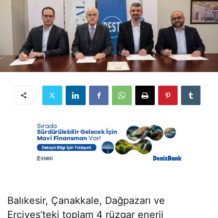
Balıkesir, Çanakkale, Dağpazarı ve
Erciyes’teki toplam 4 rüzgar enerji