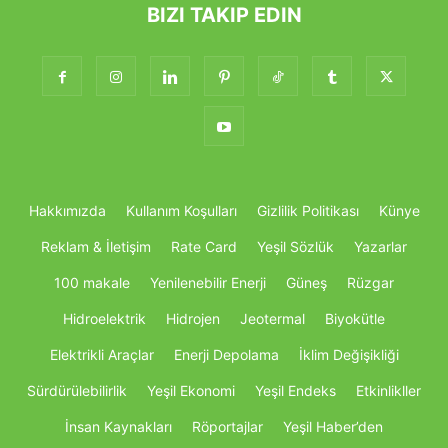
BIZI TAKIP EDIN
Hakkımızda
Kullanım Koşulları
Gizlilik Politikası
Künye
Reklam & İletişim
Rate Card
Yeşil Sözlük
Yazarlar
100 makale
Yenilenebilir Enerji
Güneş
Rüzgar
Hidroelektrik
Hidrojen
Jeotermal
Biyokütle
Elektrikli Araçlar
Enerji Depolama
İklim Değişikliği
Sürdürülebilirlik
Yeşil Ekonomi
Yeşil Endeks
Etkinlikller
İnsan Kaynakları
Röportajlar
Yeşil Haber’den