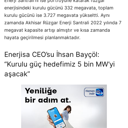
Enerji Santrali’ni ise portföyüne katarak rüzgar
enerjisindeki kurulu gücünü 332 megavata, toplam
kurulu gücünü ise 3.727 megavata yükseltti. Aynı
zamanda Akhisar Rüzgar Enerji Santrali 2022 yılında 7
megavat kapasite artışı almıştır ve kısa zamanda
hayata geçirilmesi planlanmaktadır.
Enerjisa CEO’su İhsan Bayçöl:
“Kurulu güç hedefimiz 5 bin MW’yi
aşacak”