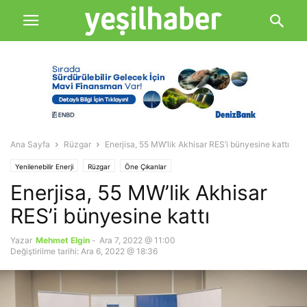
Ana Sayfa
Rüzgar
Enerjisa, 55 MW’lik Akhisar RES’i bünyesine kattı
Yenilenebilir Enerji
Rüzgar
Öne Çıkanlar
Enerjisa, 55 MW’lik Akhisar
RES’i bünyesine kattı
Yazar
Mehmet Elgin
-
Ara 7, 2022 @ 11:00
Değiştirilme tarihi: Ara 6, 2022 @ 18:36