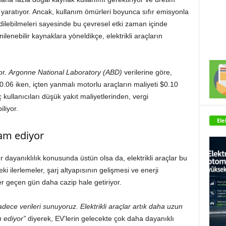
aratıyor. Ancak, kullanım ömürleri boyunca sıfır emisyonla
 edilebilmeleri sayesinde bu çevresel etki zaman içinde
ilenebilir kaynaklara yöneldikçe, elektrikli araçların
or.
Argonne National Laboratory
(ABD)
verilerine göre,
0.06 iken, içten yanmalı motorlu araçların maliyeti $0.10
 kullanıcıları düşük yakıt maliyetlerinden, vergi
liyor.
Ele
vam ediyor
r dayanıklılık konusunda üstün olsa da, elektrikli araçlar bu
eki ilerlemeler, şarj altyapısının gelişmesi ve enerji
her geçen gün daha cazip hale getiriyor.
 sadece verileri sunuyoruz. Elektrikli araçlar artık daha uzun
 ediyor”
diyerek, EV’lerin gelecekte çok daha dayanıklı