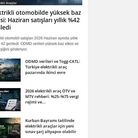
ikli Araçlar
ktrikli otomobilde yüksek baz
si: Haziran satışları yıllık %42
iledi
ikli otomobil satışları 2026 Haziran ayında yıllık
42 geriledi. ODMD verileri yüksek baz etkisi ve
iğini gösteriyor.
ODMD verileri ve Togg-CATL:
Türkiye elektrikli araç
pazarında ikinci evre
2026 elektrikli araç ÖTV ve
MTV rehberi: %25–%75 vergi
rejimi ve...
Kurban Bayramı tatilinde
elektrikli araçlar için yeni
sınav şarj altyapısı olabilir