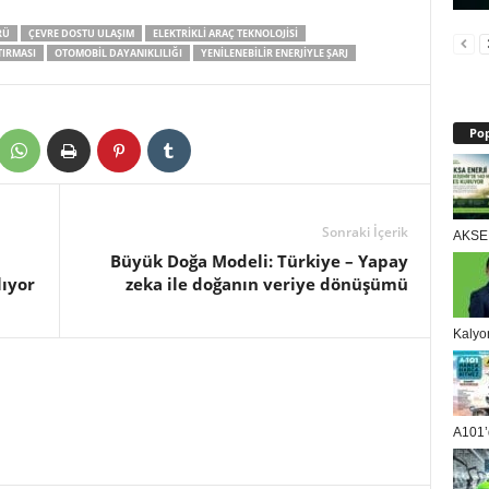
RÜ
ÇEVRE DOSTU ULAŞIM
ELEKTRIKLI ARAÇ TEKNOLOJISI
TIRMASI
OTOMOBIL DAYANIKLILIĞI
YENILENEBILIR ENERJIYLE ŞARJ
Pop
Sonraki İçerik
AKSEN
Büyük Doğa Modeli: Türkiye – Yapay
ıyor
zeka ile doğanın veriye dönüşümü
Kalyo
A101’d