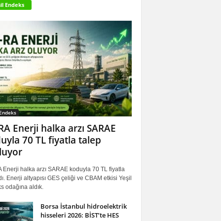
il Endeks
 Endeks
RA Enerji halka arzı SARAE
uyla 70 TL fiyatla talep
luyor
 Enerji halka arzı SARAE koduyla 70 TL fiyatla
ı. Enerji altyapısı GES çeliği ve CBAM etkisi Yeşil
s odağına aldık.
Borsa İstanbul hidroelektrik
hisseleri 2026: BİST’te HES