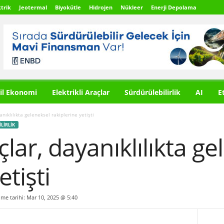
trik
Jeotermal
Biyokütle
Hidrojen
Nükleer
Enerji Depolama
il Ekonomi
Elektrikli Araçlar
Sürdürülebilirlik
AI
E
yanıklılıkta geleneksel rakiplerine yetişti
LIRLIK
açlar, dayanıklılıkta g
etişti
ilme tarihi: Mar 10, 2025 @ 5:40