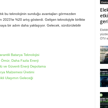
Elektr
Ele
artık bu teknolojinin sunduğu avantajları görmezden
etki
rı 2023’te %20 artış gösterdi. Gelişen teknolojiyle birlikte
ger
maya bir adım daha yaklaşıyor. Gelecek, sürdürülebilir
Elektr
yüzde 
ÖTV eş
arantili Batarya Teknolojisi
n Ömür, Daha Fazla Enerji
lü ve Güvenli Enerji Depolama
arya Malzemesi Üretimi
ikli Ulaşımın Geleceği