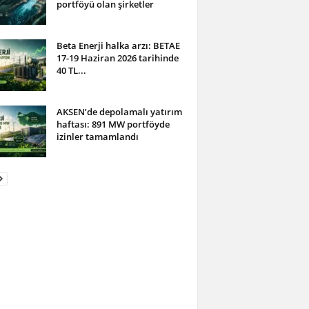
portföyü olan şirketler
Beta Enerji halka arzı: BETAE
17-19 Haziran 2026 tarihinde
40 TL...
AKSEN’de depolamalı yatırım
haftası: 891 MW portföyde
izinler tamamlandı