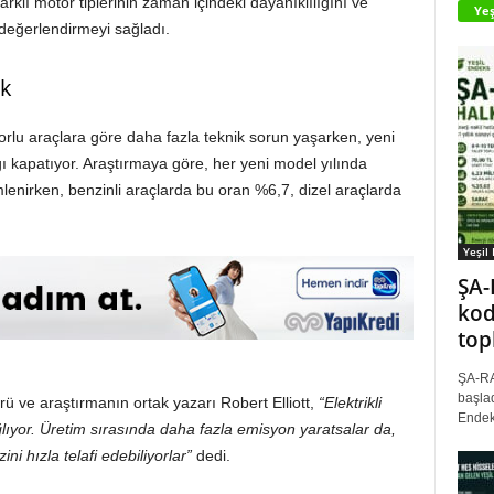
 farklı motor tiplerinin zaman içindeki dayanıklılığını ve
Yeş
 değerlendirmeyi sağladı.
ik
otorlu araçlara göre daha fazla teknik sorun yaşarken, yeni
ğı kapatıyor. Araştırmaya göre, her yeni model yılında
enirken, benzinli araçlarda bu oran %6,7, dizel araçlarda
Yeşil
ŞA-
kod
top
ŞA-RA
başlad
 ve araştırmanın ortak yazarı Robert Elliott,
“Elektrikli
Endek
lıyor. Üretim sırasında daha fazla emisyon yaratsalar da,
i hızla telafi edebiliyorlar”
dedi.