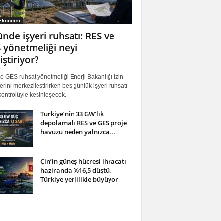
 Ekonomi
ünde işyeri ruhsatı: RES ve
 yönetmeliği neyi
iştiriyor?
 GES ruhsat yönetmeliği Enerji Bakanlığı izin
erini merkezileştirirken beş günlük işyeri ruhsatı
ontrolüyle kesinleşecek.
Türkiye’nin 33 GW’lık
depolamalı RES ve GES proje
havuzu neden yalnızca...
Çin’in güneş hücresi ihracatı
haziranda %16,5 düştü,
Türkiye yerlilikle büyüyor