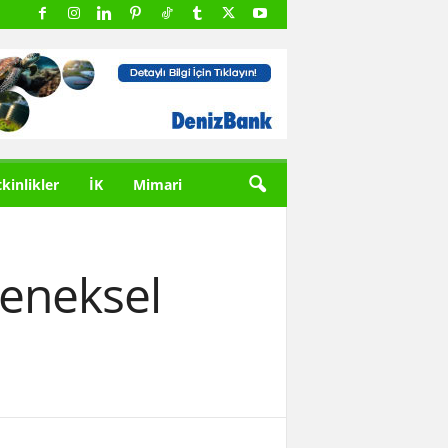
tkinlikler
İK
Mimari
eleneksel