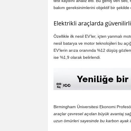
test kaydını analiz etti. Bu geniş veri seti,
bakım gereksinimlerini objektif bir şekilde
Elektrikli araçlarda güvenilirl
Özellikle ilk nesil EV’ler, içten yanmalı m
nesil batarya ve motor teknolojileri bu açı
EV’lerin arıza oranında %12 düşüş gözleml
ise %1,9 olarak belirlendi.
Birmingham Üniversitesi Ekonomi Profesörü
araçlar çevresel açıdan büyük avantaj sağ
uzun ömürleri sayesinde bu karbon ayak izin