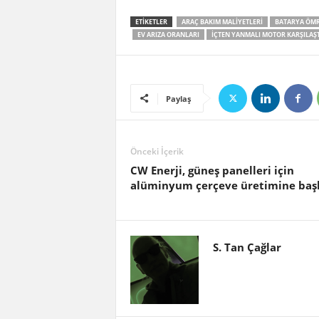
ETIKETLER
ARAÇ BAKIM MALIYETLERI
BATARYA ÖM
EV ARIZA ORANLARI
IÇTEN YANMALI MOTOR KARŞILAŞ
Paylaş
Önceki İçerik
CW Enerji, güneş panelleri için
alüminyum çerçeve üretimine başl
S. Tan Çağlar