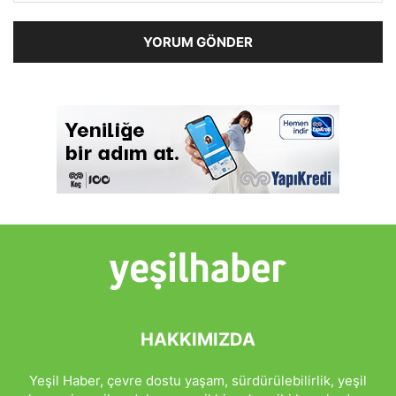
HAKKIMIZDA
Yeşil Haber, çevre dostu yaşam, sürdürülebilirlik, yeşil