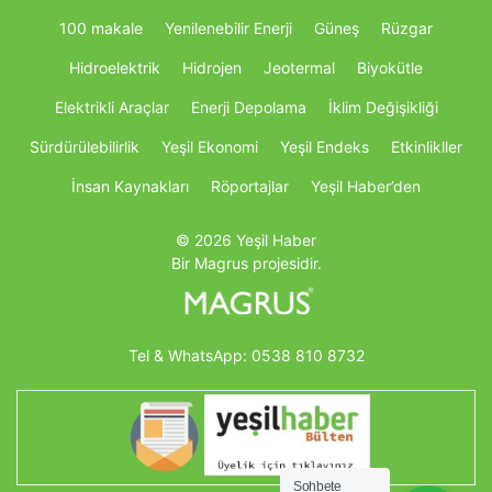
100 makale
Yenilenebilir Enerji
Güneş
Rüzgar
Hidroelektrik
Hidrojen
Jeotermal
Biyokütle
Elektrikli Araçlar
Enerji Depolama
İklim Değişikliği
Sürdürülebilirlik
Yeşil Ekonomi
Yeşil Endeks
Etkinlikller
İnsan Kaynakları
Röportajlar
Yeşil Haber’den
© 2026 Yeşil Haber
Bir Magrus projesidir.
Tel & WhatsApp:
0538 810 8732
Sohbete