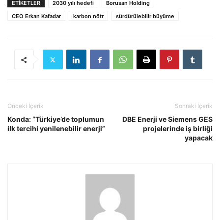
ETIKETLER
2030 yılı hedefi
Borusan Holding
CEO Erkan Kafadar
karbon nötr
sürdürülebilir büyüme
Önceki İçerik
Sonraki İçerik
Konda: “Türkiye’de toplumun
DBE Enerji ve Siemens GES
ilk tercihi yenilenebilir enerji”
projelerinde iş birliği
yapacak