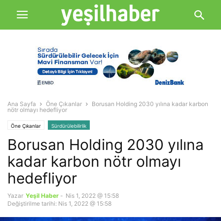
Ana Sayfa
Öne Çıkanlar
Borusan Holding 2030 yılına kadar karbon
nötr olmayı hedefliyor
Öne Çıkanlar
Sürdürülebilirlik
Borusan Holding 2030 yılına
kadar karbon nötr olmayı
hedefliyor
Yazar
Yeşil Haber
-
Nis 1, 2022 @ 15:58
Değiştirilme tarihi: Nis 1, 2022 @ 15:58