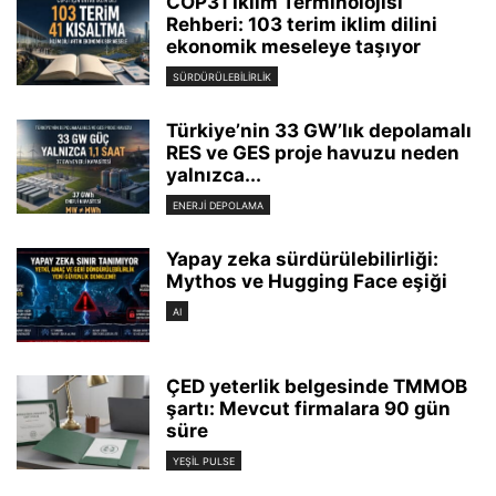
COP31 İklim Terminolojisi
Rehberi: 103 terim iklim dilini
ekonomik meseleye taşıyor
SÜRDÜRÜLEBILIRLIK
Türkiye’nin 33 GW’lık depolamalı
RES ve GES proje havuzu neden
yalnızca...
ENERJI DEPOLAMA
Yapay zeka sürdürülebilirliği:
Mythos ve Hugging Face eşiği
AI
ÇED yeterlik belgesinde TMMOB
şartı: Mevcut firmalara 90 gün
süre
YEŞIL PULSE