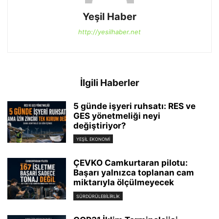
Yeşil Haber
http://yesilhaber.net
İlgili Haberler
5 günde işyeri ruhsatı: RES ve
GES yönetmeliği neyi
değiştiriyor?
YEŞIL EKONOMI
ÇEVKO Camkurtaran pilotu:
Başarı yalnızca toplanan cam
miktarıyla ölçülmeyecek
SÜRDÜRÜLEBILIRLIK