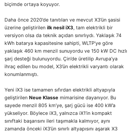
biçimde ortaya koyuyor.
Daha önce 2020’de tanıtılan ve mevcut X3’ün şasisi
üzerine geliştirilen
ilk nesil iX3
, tam elektrikli bir
versiyon olsa da teknik açıdan sınırlıydı. Yaklaşık 74
kWh batarya kapasitesine sahipti, WLTP’ye göre
yaklaşık 460 km menzil sunuyordu ve 150 kW DC hızlı
şarj desteği bulunuyordu. Çin’de üretilip Avrupa’ya
ihraç edilen bu model, X3’ün elektrikli varyantı olarak
konumlanmıştı.
Yeni iX3 ise tamamen sıfırdan elektrikli altyapıyla
geliştirilen
Neue Klasse
mimarisine dayanıyor. Bu
sayede menzil 805 km’ye, şarj gücü ise 400 kW’a
yükseliyor. Böylece iX3, yalnızca iX1’in kompakt
sınıftaki başarısını ileri taşımakla kalmıyor, aynı
zamanda önceki iX3’ün sınırlı altyapısını aşarak X3