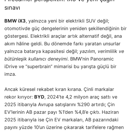
sınavı
BMW iX3
, yalnızca yeni bir elektrikli SUV değil;
otomotivde güç dengelerinin yeniden şekillendiğinin bir
göstergesi. Elektrikli araçlar artık alternatif değil, ana
akım hâline geldi. Bu dönemde farkı yaratan unsurlar
yalnızca batarya kapasitesi değil;
yazılım, verimlilik ve
bütünleşik kullanıcı deneyimi
. BMW’nin Panoramic
iDrive ve “superbrain” mimarisi bu yarışta güçlü bir
imza.
Ancak küresel rekabet kıran kırana. Çinli markalar
rekor kırıyor:
BYD
, 2024’te 4,2 milyon araç sattı ve
2025 itibarıyla Avrupa satışlarını %290 artırdı; Çin
EV’lerinin AB pazar payı %1’den %4,8’e çıktı. Haziran
2025 itibarıyla ise Çin EV markaları, AB pazarındaki
payını yüzde 10’un üzerine çıkararak tarifelere rağmen