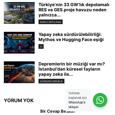
Türkiye’nin 33 GW’lık depolamalı
RES ve GES proje havuzu neden
yalnızca...
ENERJI DEPOLAMA
Yapay zeka sürdürülebilirliği:
Mythos ve Hugging Face eşiği
AI
Depremlerin bir müziği var mı?
İstanbul’dan küresel fayların
yapay zeka ile...
SÜRDÜRÜLEBILIRLIK
Sohbete
başlamak için
YORUM YOK
WhatsApp’a
tıklayın
Bir Cevap Bırakın