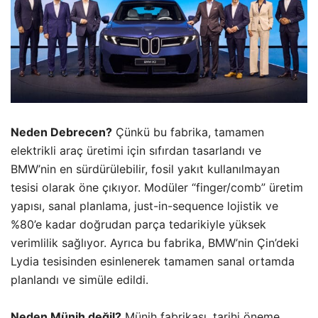
Neden Debrecen?
Çünkü bu fabrika, tamamen
elektrikli araç üretimi için sıfırdan tasarlandı ve
BMW’nin en sürdürülebilir, fosil yakıt kullanılmayan
tesisi olarak öne çıkıyor. Modüler “finger/comb” üretim
yapısı, sanal planlama, just-in-sequence lojistik ve
%80’e kadar doğrudan parça tedarikiyle yüksek
verimlilik sağlıyor. Ayrıca bu fabrika, BMW’nin Çin’deki
Lydia tesisinden esinlenerek tamamen sanal ortamda
planlandı ve simüle edildi.
Neden Münih değil?
Münih fabrikası, tarihi öneme