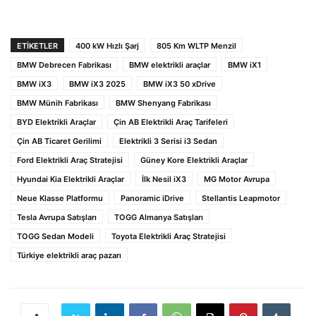
ETIKETLER
400 kW Hızlı Şarj
805 Km WLTP Menzil
BMW Debrecen Fabrikası
BMW elektrikli araçlar
BMW iX1
BMW iX3
BMW iX3 2025
BMW iX3 50 xDrive
BMW Münih Fabrikası
BMW Shenyang Fabrikası
BYD Elektrikli Araçlar
Çin AB Elektrikli Araç Tarifeleri
Çin AB Ticaret Gerilimi
Elektrikli 3 Serisi i3 Sedan
Ford Elektrikli Araç Stratejisi
Güney Kore Elektrikli Araçlar
Hyundai Kia Elektrikli Araçlar
İlk Nesil iX3
MG Motor Avrupa
Neue Klasse Platformu
Panoramic iDrive
Stellantis Leapmotor
Tesla Avrupa Satışları
TOGG Almanya Satışları
TOGG Sedan Modeli
Toyota Elektrikli Araç Stratejisi
Türkiye elektrikli araç pazarı