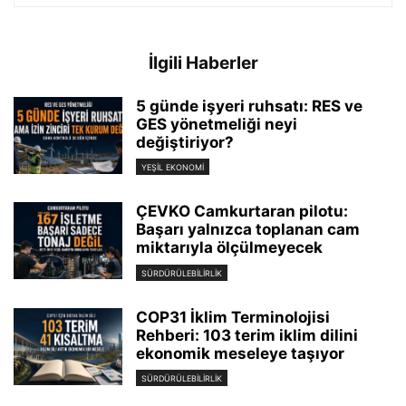
İlgili Haberler
5 günde işyeri ruhsatı: RES ve
GES yönetmeliği neyi
değiştiriyor?
YEŞIL EKONOMI
ÇEVKO Camkurtaran pilotu:
Başarı yalnızca toplanan cam
miktarıyla ölçülmeyecek
SÜRDÜRÜLEBILIRLIK
COP31 İklim Terminolojisi
Rehberi: 103 terim iklim dilini
ekonomik meseleye taşıyor
SÜRDÜRÜLEBILIRLIK