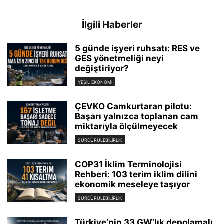
İlgili Haberler
5 günde işyeri ruhsatı: RES ve
GES yönetmeliği neyi
değiştiriyor?
YEŞIL EKONOMI
ÇEVKO Camkurtaran pilotu:
Başarı yalnızca toplanan cam
miktarıyla ölçülmeyecek
SÜRDÜRÜLEBILIRLIK
COP31 İklim Terminolojisi
Rehberi: 103 terim iklim dilini
ekonomik meseleye taşıyor
SÜRDÜRÜLEBILIRLIK
Türkiye’nin 33 GW’lık depolamalı