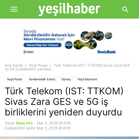
Ana Sayfa
Yeşil Pulse
Türk Telekom (IST: TTKOM) Sivas Zara GES
ve 5G iş birliklerini yeniden...
Yeşil Pulse
Yenilenebilir Enerji
Güneş
Yeşil Ekonomi
Türk Telekom (IST: TTKOM)
Sivas Zara GES ve 5G iş
birliklerini yeniden duyurdu
Yazar
Baha Ata
-
Mar 3, 2026 @ 9:55
Değiştirilme tarihi: Mar 3, 2026 @ 9:55