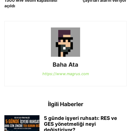
1500 MW iletim kapasitesi
çayırları alarm veriyor
açıldı
Baha Ata
https://www.magrus.com
İlgili Haberler
5 günde işyeri ruhsatı: RES ve
GES yönetmeliği neyi
değiştiriyor?