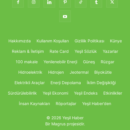
Hakkımızda
Kullanım Koşulları
Gizlilik Politikası
Künye
Reklam & İletişim
Rate Card
Yeşil Sözlük
Yazarlar
100 makale
Yenilenebilir Enerji
Güneş
Rüzgar
Hidroelektrik
Hidrojen
Jeotermal
Biyokütle
Elektrikli Araçlar
Enerji Depolama
İklim Değişikliği
Sürdürülebilirlik
Yeşil Ekonomi
Yeşil Endeks
Etkinlikller
İnsan Kaynakları
Röportajlar
Yeşil Haber’den
© 2026 Yeşil Haber
Bir Magrus projesidir.