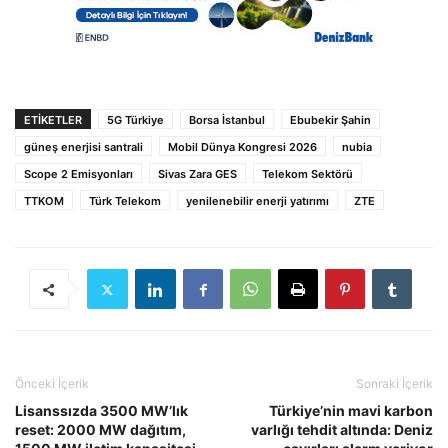
ETIKETLER
5G Türkiye
Borsa İstanbul
Ebubekir Şahin
güneş enerjisi santrali
Mobil Dünya Kongresi 2026
nubia
Scope 2 Emisyonları
Sivas Zara GES
Telekom Sektörü
TTKOM
Türk Telekom
yenilenebilir enerji yatırımı
ZTE
Önceki İçerik
Sonraki İçerik
Lisanssızda 3500 MW’lık
Türkiye’nin mavi karbon
reset: 2000 MW dağıtım,
varlığı tehdit altında: Deniz