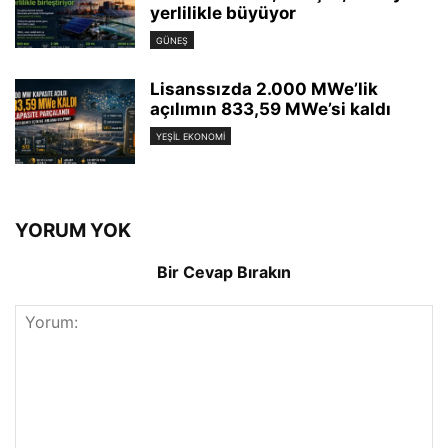
yerlilikle büyüyor
GÜNEŞ
Lisanssızda 2.000 MWe’lik
açılımın 833,59 MWe’si kaldı
YEŞIL EKONOMI
YORUM YOK
Bir Cevap Bırakın