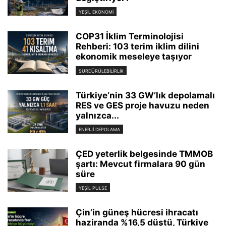
YEŞIL EKONOMI
COP31 İklim Terminolojisi
Rehberi: 103 terim iklim dilini
ekonomik meseleye taşıyor
SÜRDÜRÜLEBILIRLIK
Türkiye’nin 33 GW’lık depolamalı
RES ve GES proje havuzu neden
yalnızca...
ENERJI DEPOLAMA
ÇED yeterlik belgesinde TMMOB
şartı: Mevcut firmalara 90 gün
süre
YEŞIL PULSE
Çin’in güneş hücresi ihracatı
haziranda %16,5 düştü, Türkiye