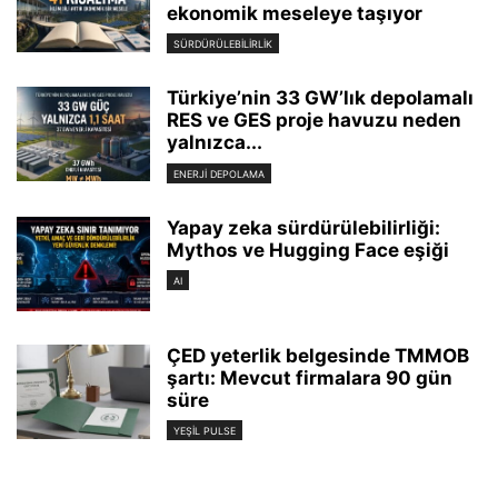
ekonomik meseleye taşıyor
SÜRDÜRÜLEBILIRLIK
Türkiye’nin 33 GW’lık depolamalı
RES ve GES proje havuzu neden
yalnızca...
ENERJI DEPOLAMA
Yapay zeka sürdürülebilirliği:
Mythos ve Hugging Face eşiği
AI
ÇED yeterlik belgesinde TMMOB
şartı: Mevcut firmalara 90 gün
süre
YEŞIL PULSE