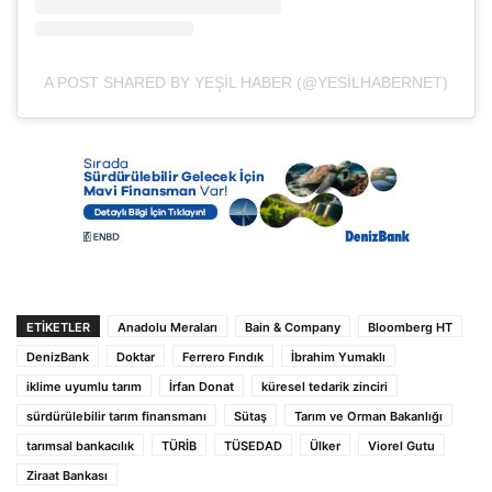
A POST SHARED BY YEŞIL HABER (@YESILHABERNET)
ETIKETLER
Anadolu Meraları
Bain & Company
Bloomberg HT
DenizBank
Doktar
Ferrero Fındık
İbrahim Yumaklı
iklime uyumlu tarım
İrfan Donat
küresel tedarik zinciri
sürdürülebilir tarım finansmanı
Sütaş
Tarım ve Orman Bakanlığı
tarımsal bankacılık
TÜRİB
TÜSEDAD
Ülker
Viorel Gutu
Ziraat Bankası