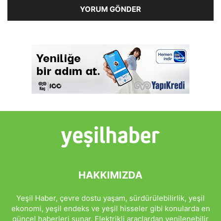
HAKKIMIZDA
Yeşil Haber, çevre dostu yaşam, sürdürülebilirlik, yeşil
ekonomi, yeşil endeks ve yeşil hisseler gibi konularda en
güncel haberleri sunar. Elektrikli araçlardan yenilenebilir