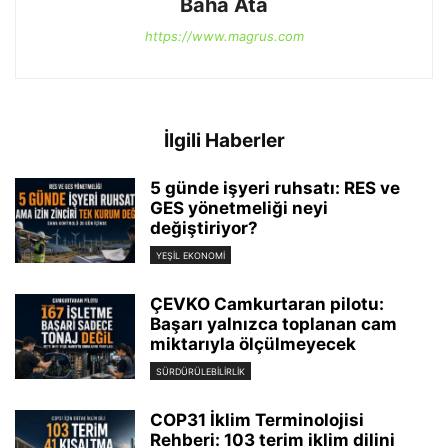
Baha Ata
https://www.magrus.com
İlgili Haberler
5 günde işyeri ruhsatı: RES ve
GES yönetmeliği neyi
değiştiriyor?
YEŞIL EKONOMI
ÇEVKO Camkurtaran pilotu:
Başarı yalnızca toplanan cam
miktarıyla ölçülmeyecek
SÜRDÜRÜLEBILIRLIK
COP31 İklim Terminolojisi
Rehberi: 103 terim iklim dilini