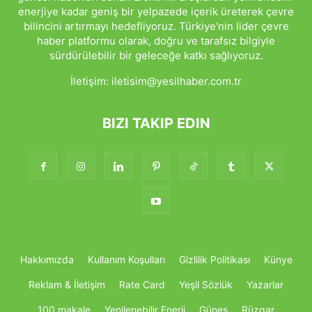
enerjiye kadar geniş bir yelpazede içerik üreterek çevre
bilincini artırmayı hedefliyoruz. Türkiye'nin lider çevre
haber platformu olarak, doğru ve tarafsız bilgiyle
sürdürülebilir bir geleceğe katkı sağlıyoruz.
İletişim:
iletisim@yesilhaber.com.tr
BIZI TAKIP EDIN
Hakkımızda
Kullanım Koşulları
Gizlilik Politikası
Künye
Reklam & İletişim
Rate Card
Yeşil Sözlük
Yazarlar
100 makale
Yenilenebilir Enerji
Güneş
Rüzgar