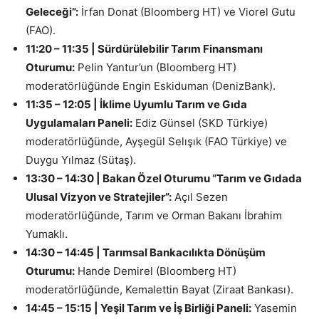
Geleceği”:
İrfan Donat (Bloomberg HT) ve Viorel Gutu
(FAO).
11:20 – 11:35 | Sürdürülebilir Tarım Finansmanı
Oturumu:
Pelin Yantur’un (Bloomberg HT)
moderatörlüğünde Engin Eskiduman (DenizBank).
11:35 – 12:05 | İklime Uyumlu Tarım ve Gıda
Uygulamaları Paneli:
Ediz Günsel (SKD Türkiye)
moderatörlüğünde, Ayşegül Selışık (FAO Türkiye) ve
Duygu Yılmaz (Sütaş).
13:30 – 14:30 | Bakan Özel Oturumu “Tarım ve Gıdada
Ulusal Vizyon ve Stratejiler”:
Açıl Sezen
moderatörlüğünde, Tarım ve Orman Bakanı İbrahim
Yumaklı.
14:30 – 14:45 | Tarımsal Bankacılıkta Dönüşüm
Oturumu:
Hande Demirel (Bloomberg HT)
moderatörlüğünde, Kemalettin Bayat (Ziraat Bankası).
14:45 – 15:15 | Yeşil Tarım ve İş Birliği Paneli:
Yasemin