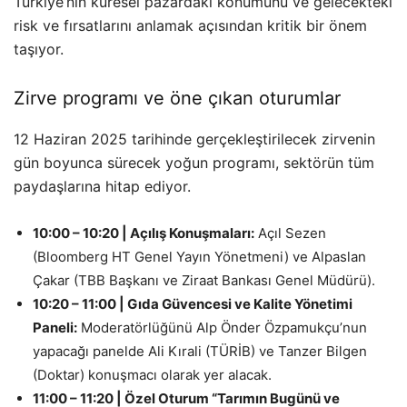
Türkiye’nin küresel pazardaki konumunu ve gelecekteki
risk ve fırsatlarını anlamak açısından kritik bir önem
taşıyor.
Zirve programı ve öne çıkan oturumlar
12 Haziran 2025 tarihinde gerçekleştirilecek zirvenin
gün boyunca sürecek yoğun programı, sektörün tüm
paydaşlarına hitap ediyor.
10:00 – 10:20 | Açılış Konuşmaları:
Açıl Sezen
(Bloomberg HT Genel Yayın Yönetmeni) ve Alpaslan
Çakar (TBB Başkanı ve Ziraat Bankası Genel Müdürü).
10:20 – 11:00 | Gıda Güvencesi ve Kalite Yönetimi
Paneli:
Moderatörlüğünü Alp Önder Özpamukçu’nun
yapacağı panelde Ali Kırali (TÜRİB) ve Tanzer Bilgen
(Doktar) konuşmacı olarak yer alacak.
11:00 – 11:20 | Özel Oturum “Tarımın Bugünü ve